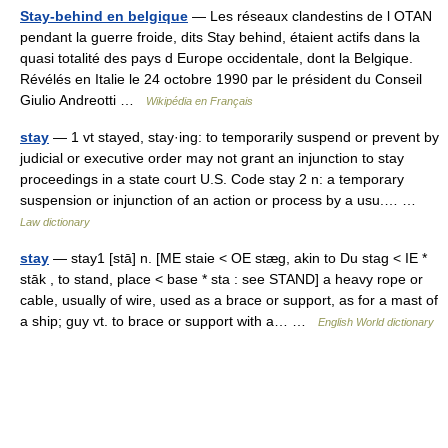
Stay-behind en belgique
— Les réseaux clandestins de l OTAN
pendant la guerre froide, dits Stay behind, étaient actifs dans la
quasi totalité des pays d Europe occidentale, dont la Belgique.
Révélés en Italie le 24 octobre 1990 par le président du Conseil
Giulio Andreotti …
Wikipédia en Français
stay
— 1 vt stayed, stay·ing: to temporarily suspend or prevent by
judicial or executive order may not grant an injunction to stay
proceedings in a state court U.S. Code stay 2 n: a temporary
suspension or injunction of an action or process by a usu.… …
Law dictionary
stay
— stay1 [stā] n. [ME staie < OE stæg, akin to Du stag < IE *
stāk , to stand, place < base * sta : see STAND] a heavy rope or
cable, usually of wire, used as a brace or support, as for a mast of
a ship; guy vt. to brace or support with a… …
English World dictionary