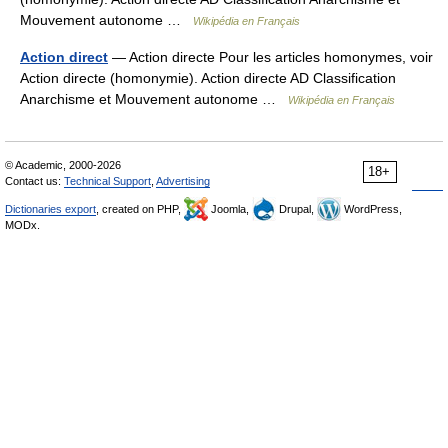
Mouvement autonome …
Wikipédia en Français
Action direct
— Action directe Pour les articles homonymes, voir
Action directe (homonymie). Action directe AD Classification
Anarchisme et Mouvement autonome …
Wikipédia en Français
© Academic, 2000-2026
18+
Contact us:
Technical Support
,
Advertising
Dictionaries export
, created on PHP,
Joomla,
Drupal,
WordPress,
MODx.