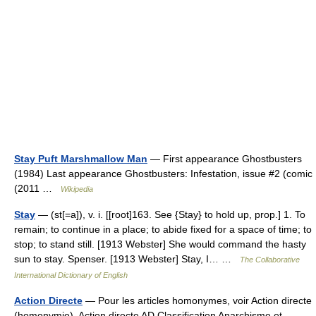
Stay Puft Marshmallow Man
— First appearance Ghostbusters
(1984) Last appearance Ghostbusters: Infestation, issue #2 (comic
(2011 …
Wikipedia
Stay
— (st[=a]), v. i. [[root]163. See {Stay} to hold up, prop.] 1. To
remain; to continue in a place; to abide fixed for a space of time; to
stop; to stand still. [1913 Webster] She would command the hasty
sun to stay. Spenser. [1913 Webster] Stay, I… …
The Collaborative
International Dictionary of English
Action Directe
— Pour les articles homonymes, voir Action directe
(homonymie). Action directe AD Classification Anarchisme et