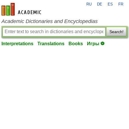
RU
DE
ES
FR
en-academic.com
Academic Dictionaries and Encyclopedias
Search!
Interpretations
Translations
Books
Игры ⚽