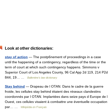
Look at other dictionaries:
stay of action
— The postp6nement of proceedings in a case
until the happening of a contingency, regardless of the time or the
term of court at which such contingency happens. Simmons v
Superior Court of Los Angeles County, 96 Cal App 2d 119, 214 P2d
844, 19… …
Ballentine's law dictionary
Stay behind
— Drapeau de l OTAN. Dans le cadre de la guerre
froide, les cellules stay behind étaient des réseaux clandestins
coordonnés par l OTAN. Implantées dans seize pays d Europe de l
Ouest, ces cellules visaient à combattre une éventuelle occupation
par… …
Wikipédia en Français