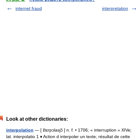
internet fraud
interpretation
Look at other dictionaries:
interpolation
— [ ɛ̃tɛrpɔlasjɔ̃ ] n. f. • 1706; « interruption » XIVe;
lat. interpolatio 1 ♦ Action d interpoler un texte; résultat de cette