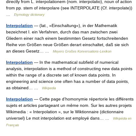
directly from L. interpolationem (nom. interpolatio), noun of action
from pp. stem of interpolare (see INTERPOLATE (Cf. interpolate))
…
Etymology dictionary
Interpolation
— (lat., »Einschaltung«), in der Mathematik
bezeichnet I. ein Verfahren, durch das man zwischen zwei
Gliedern einer nach einem bestimmten Gesetz fortschreitenden
Reihe von Größen neue Größen derart einschaltet, daß sie sich
an dieses Gesetz… …
Meyers Großes Konversations-Lexikon
Interpolation
— In the mathematical subfield of numerical
analysis, interpolation is a method of constructing new data points
within the range of a discrete set of known data points. In
engineering and science one often has a number of data points,
as obtained… …
Wikipedia
Interpolation
— Cette page d’homonymie répertorie les différents
sujets et articles partageant un même nom. Sur les autres projets
Wikimedia : « Interpolation », sur le Wiktionnaire (dictionnaire
universel) Le mot interpolation est employé dans… …
Wikipédia en
Français