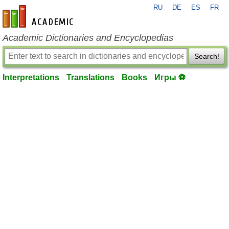
RU
DE
ES
FR
en-academic.com
Academic Dictionaries and Encyclopedias
Search!
Interpretations
Translations
Books
Игры ⚽