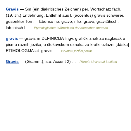
Gravis
— Sm (ein diakritisches Zeichen) per. Wortschatz fach.
(19. Jh.) Entlehnung. Entlehnt aus l. (accentus) gravis schwerer,
gesenkter Ton . Ebenso ne. grave, nfrz. grave; gravitätisch.
lateinisch l …
Etymologisches Wörterbuch der deutschen sprache
gravis
— grȃvis m DEFINICIJA lingv. grafički znak za naglasak u
pismu raznih jezika; u štokavskom oznaka za kratki uzlazni [dàska]
ETIMOLOGIJA lat. gravis …
Hrvatski jezični portal
Gravis
— (Gramm.), s.u. Accent 2) …
Pierer's Universal-Lexikon