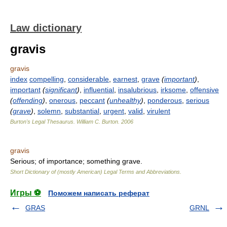
Law dictionary
gravis
gravis
index
compelling
,
considerable
,
earnest
,
grave
(
important
)
,
important
(
significant
)
,
influential
,
insalubrious
,
irksome
,
offensive
(
offending
)
,
onerous
,
peccant
(
unhealthy
)
,
ponderous
,
serious
(
grave
)
,
solemn
,
substantial
,
urgent
,
valid
,
virulent
Burton's Legal Thesaurus.
William C. Burton
.
2006
gravis
Serious; of importance; something grave.
Short Dictionary of (mostly American) Legal Terms and Abbreviations.
Игры ⚽
Поможем написать реферат
GRAS
GRNL