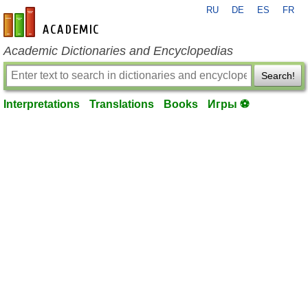
RU
DE
ES
FR
en-academic.com
Academic Dictionaries and Encyclopedias
Search!
Interpretations
Translations
Books
Игры ⚽