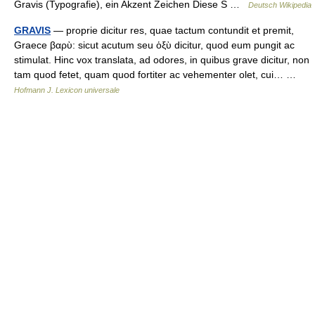
Gravis (Typografie), ein Akzent Zeichen Diese S …
Deutsch Wikipedia
GRAVIS
— proprie dicitur res, quae tactum contundit et premit,
Graece βαρὺ: sicut acutum seu ὁξὺ dicitur, quod eum pungit ac
stimulat. Hinc vox translata, ad odores, in quibus grave dicitur, non
tam quod fetet, quam quod fortiter ac vehementer olet, cui… …
Hofmann J. Lexicon universale