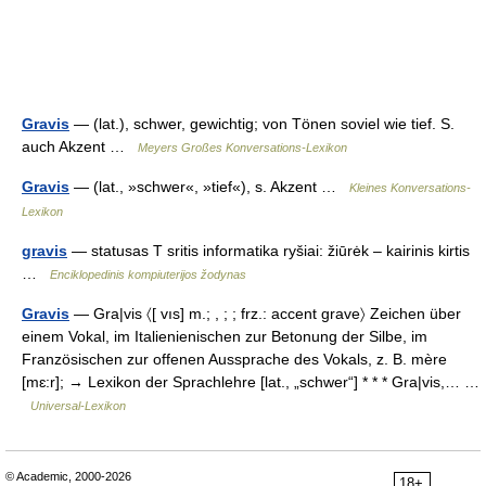
Gravis
— (lat.), schwer, gewichtig; von Tönen soviel wie tief. S.
auch Akzent …
Meyers Großes Konversations-Lexikon
Gravis
— (lat., »schwer«, »tief«), s. Akzent …
Kleines Konversations-
Lexikon
gravis
— statusas T sritis informatika ryšiai: žiūrėk – kairinis kirtis
…
Enciklopedinis kompiuterijos žodynas
Gravis
— Gra|vis 〈[ vıs] m.; , ; ; frz.: accent grave〉 Zeichen über
einem Vokal, im Italienienischen zur Betonung der Silbe, im
Französischen zur offenen Aussprache des Vokals, z. B. mère
[mɛ:r]; → Lexikon der Sprachlehre [lat., „schwer“] * * * Gra|vis,… …
Universal-Lexikon
© Academic, 2000-2026
18+