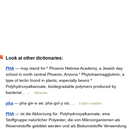
Look at other dictionaries:
PHA
— may stand for:* Phoenix Hebrew Academy, a Jewish day
school in north central Phoenix, Arizona * Phytohaemagglutinin, a
type of lectin found in plants, especially beans *
Polyhydroxyalkanoate, biodegradable polymers produced by
bacterial… …
Wikipedia
pha
— pha·gin·e·ae; pha·gol·y·sis; …
English syllables
PHA
— ist die Abkürzung für: Polyhydroxyalkanoate, eine
Stoffgruppe natürlicher Polyester, die von Mikroorganismen als
Reservestoffe gebildet werden und als Biokunststoffe Verwendung