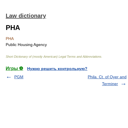
Law dictionary
PHA
PHA
Public Housing Agency
Short Dictionary of (mostly American) Legal Terms and Abbreviations.
Игры ⚽
Нужно решить контрольную?
PGM
Phila. Ct. of Oyer and
Terminer