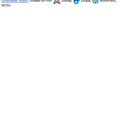
Dictionaries export
, created on PHP,
Joomla,
Drupal,
WordPress,
MODx.