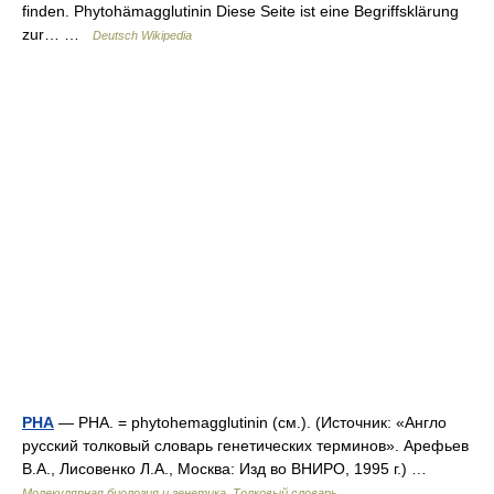
finden. Phytohämagglutinin Diese Seite ist eine Begriffsklärung
zur… …
Deutsch Wikipedia
PHA
— PHA. = phytohemagglutinin (см.). (Источник: «Англо
русский толковый словарь генетических терминов». Арефьев
В.А., Лисовенко Л.А., Москва: Изд во ВНИРО, 1995 г.) …
Молекулярная биология и генетика. Толковый словарь.