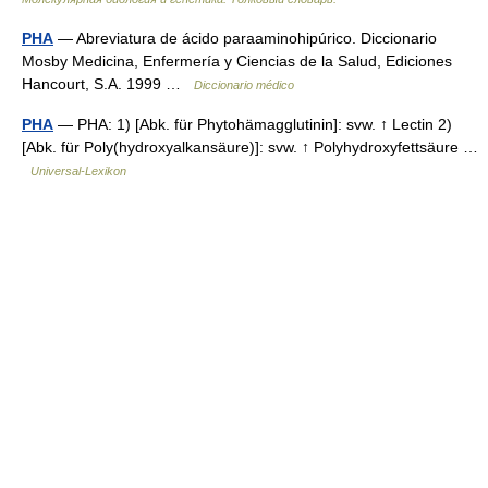
PHA
— Abreviatura de ácido paraaminohipúrico. Diccionario
Mosby Medicina, Enfermería y Ciencias de la Salud, Ediciones
Hancourt, S.A. 1999 …
Diccionario médico
PHA
— PHA: 1) [Abk. für Phytohämagglutinin]: svw. ↑ Lectin 2)
[Abk. für Poly(hydroxyalkansäure)]: svw. ↑ Polyhydroxyfettsäure …
Universal-Lexikon