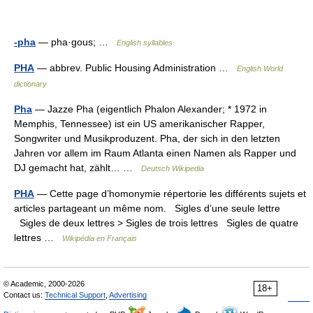
-pha
— pha·gous; …
English syllables
PHA
— abbrev. Public Housing Administration …
English World
dictionary
Pha
— Jazze Pha (eigentlich Phalon Alexander; * 1972 in
Memphis, Tennessee) ist ein US amerikanischer Rapper,
Songwriter und Musikproduzent. Pha, der sich in den letzten
Jahren vor allem im Raum Atlanta einen Namen als Rapper und
DJ gemacht hat, zählt… …
Deutsch Wikipedia
PHA
— Cette page d’homonymie répertorie les différents sujets et
articles partageant un même nom. Sigles d’une seule lettre
Sigles de deux lettres > Sigles de trois lettres Sigles de quatre
lettres …
Wikipédia en Français
© Academic, 2000-2026
18+
Contact us:
Technical Support
,
Advertising