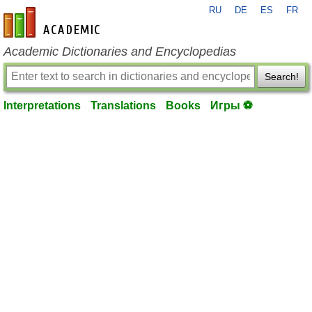
RU
DE
ES
FR
en-academic.com
Academic Dictionaries and Encyclopedias
Search!
Interpretations
Translations
Books
Игры ⚽