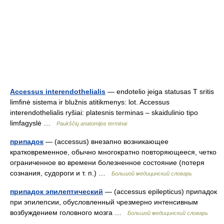
Accessus interendothelialis
— endotelio įeiga statusas T sritis
limfinė sistema ir blužnis atitikmenys: lot. Accessus
interendothelialis ryšiai: platesnis terminas – skaidulinio tipo
limfagyslė …
Paukščių anatomijos terminai
припадок
— (accessus) внезапно возникающее
кратковременное, обычно многократно повторяющееся, четко
ограниченное во времени болезненное состояние (потеря
сознания, судороги и т. п.) …
Большой медицинский словарь
припадок эпилептический
— (accessus epilepticus) припадок
при эпилепсии, обусловленный чрезмерно интенсивным
возбуждением головного мозга …
Большой медицинский словарь