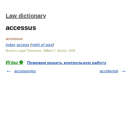
Law dictionary
accessus
accessus
index
access
(
right of way
)
Burton's Legal Thesaurus.
William C. Burton
.
2006
Игры ⚽
Поможем решить контрольную работу
accessories
accidental