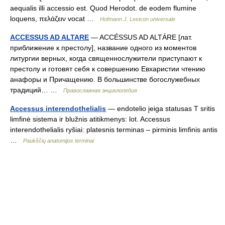
aequalis illi accessio est. Quod Herodot. de eodem flumine
loquens, πελάζειν vocat …
Hofmann J. Lexicon universale
ACCESSUS AD ALTARE
— ACCÉSSUS AD ALTÁRE [лат.
приближение к престолу], название одного из моментов
литургии верных, когда священнослужители приступают к
престолу и готовят себя к совершению Евхаристии чтению
анафоры и Причащению. В большинстве богослужебных
традиций… …
Православная энциклопедия
Accessus interendothelialis
— endotelio įeiga statusas T sritis
limfinė sistema ir blužnis atitikmenys: lot. Accessus
interendothelialis ryšiai: platesnis terminas – pirminis limfinis antis
…
Paukščių anatomijos terminai