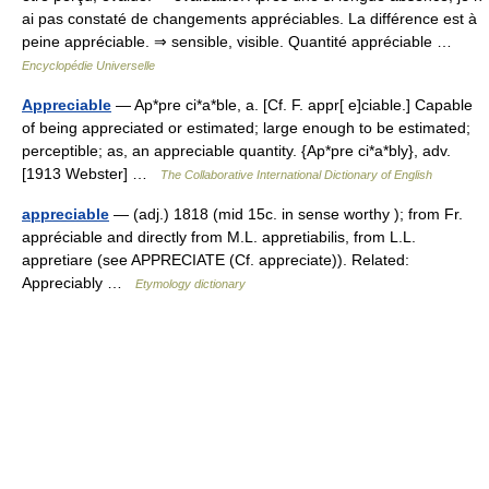
ai pas constaté de changements appréciables. La différence est à
peine appréciable. ⇒ sensible, visible. Quantité appréciable …
Encyclopédie Universelle
Appreciable
— Ap*pre ci*a*ble, a. [Cf. F. appr[ e]ciable.] Capable
of being appreciated or estimated; large enough to be estimated;
perceptible; as, an appreciable quantity. {Ap*pre ci*a*bly}, adv.
[1913 Webster] …
The Collaborative International Dictionary of English
appreciable
— (adj.) 1818 (mid 15c. in sense worthy ); from Fr.
appréciable and directly from M.L. appretiabilis, from L.L.
appretiare (see APPRECIATE (Cf. appreciate)). Related:
Appreciably …
Etymology dictionary