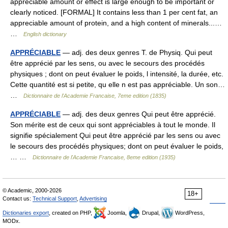
appreciable amount or effect is large enough to be important or
clearly noticed. [FORMAL] It contains less than 1 per cent fat, an
appreciable amount of protein, and a high content of minerals...…
…
English dictionary
APPRÉCIABLE
— adj. des deux genres T. de Physiq. Qui peut
être apprécié par les sens, ou avec le secours des procédés
physiques ; dont on peut évaluer le poids, l intensité, la durée, etc.
Cette quantité est si petite, qu elle n est pas appréciable. Un son…
…
Dictionnaire de l'Academie Francaise, 7eme edition (1835)
APPRÉCIABLE
— adj. des deux genres Qui peut être apprécié.
Son mérite est de ceux qui sont appréciables à tout le monde. Il
signifie spécialement Qui peut être apprécié par les sens ou avec
le secours des procédés physiques; dont on peut évaluer le poids,
… …
Dictionnaire de l'Academie Francaise, 8eme edition (1935)
© Academic, 2000-2026
18+
Contact us:
Technical Support
,
Advertising
Dictionaries export
, created on PHP,
Joomla,
Drupal,
WordPress,
MODx.