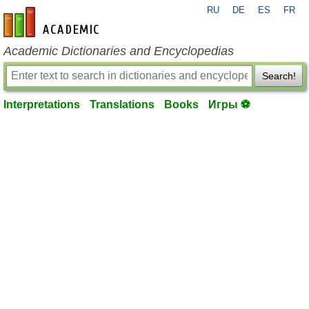
RU
DE
ES
FR
en-academic.com
Academic Dictionaries and Encyclopedias
Search!
Interpretations
Translations
Books
Игры ⚽