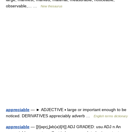
observable,… …
New thesaurus
appreciable
— ► ADJECTIVE ▪ large or important enough to be
noticed. DERIVATIVES appreciably adverb …
English terms dictionary
appreciable
— [[t]əpri͟ːʃəb(ə)l[/t]] ADJ GRADED: usu ADJ n An