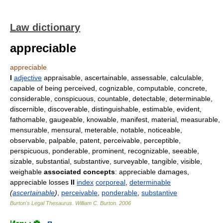
Law dictionary
appreciable
appreciable
I
adjective
appraisable, ascertainable, assessable, calculable,
capable of being perceived, cognizable, computable, concrete,
considerable, conspicuous, countable, detectable, determinable,
discernible, discoverable, distinguishable, estimable, evident,
fathomable, gaugeable, knowable, manifest, material, measurable,
mensurable, mensural, meterable, notable, noticeable,
observable, palpable, patent, perceivable, perceptible,
perspicuous, ponderable, prominent, recognizable, seeable,
sizable, substantial, substantive, surveyable, tangible, visible,
weighable
associated concepts
: appreciable damages,
appreciable losses
II
index
corporeal
,
determinable
(
ascertainable
)
,
perceivable
,
ponderable
,
substantive
Burton's Legal Thesaurus.
William C. Burton
.
2006