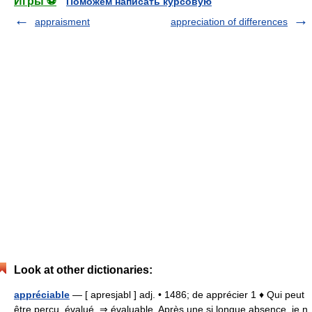
Игры ⚽
Поможем написать курсовую
appraisment
appreciation of differences
Look at other dictionaries:
appréciable
— [ apresjabl ] adj. • 1486; de apprécier 1 ♦ Qui peut
être perçu, évalué. ⇒ évaluable. Après une si longue absence, je n