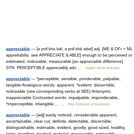
appreciable
— [ə prē′shə bəl, ə prē′shē əbəl] adj. [ME & OFr < ML
appretiabilis: see APPRECIATE & ABLE] enough to be perceived or
estimated; noticeable; measurable [an appreciable difference]
SYN. PERCEPTIBLE appreciably adv …
English World dictionary
appreciable
— *perceptible, sensible, ponderable, palpable,
tangible Analogous words: apparent, *evident: discernible,
noticeable (see corresponding verbs at SEE) Antonyms:
inappreciable Contrasted words: impalpable, imponderable,
*imperceptible, intangible,… …
New Dictionary of Synonyms
appreciable
— [adj] easily noticed; considerable apparent,
ascertainable, clear cut, definite, detectable, discernible,
distinguishable, estimable, evident, goodly, good sized, healthy,
large, manifest, marked, material, measurable, noticeable,