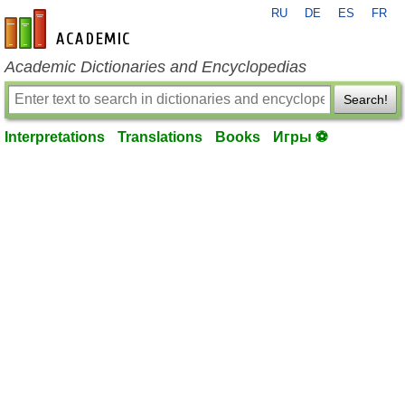
RU
DE
ES
FR
en-academic.com
Academic Dictionaries and Encyclopedias
Search!
Interpretations
Translations
Books
Игры ⚽