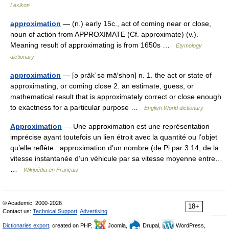
Lexikon
approximation
— (n.) early 15c., act of coming near or close,
noun of action from APPROXIMATE (Cf. approximate) (v.).
Meaning result of approximating is from 1650s …
Etymology
dictionary
approximation
— [ə präk΄sə mā′shən] n. 1. the act or state of
approximating, or coming close 2. an estimate, guess, or
mathematical result that is approximately correct or close enough
to exactness for a particular purpose …
English World dictionary
Approximation
— Une approximation est une représentation
imprécise ayant toutefois un lien étroit avec la quantité ou l’objet
qu’elle reflète : approximation d’un nombre (de Pi par 3.14, de la
vitesse instantanée d’un véhicule par sa vitesse moyenne entre…
…
Wikipédia en Français
© Academic, 2000-2026
18+
Contact us:
Technical Support
,
Advertising
Dictionaries export
, created on PHP,
Joomla,
Drupal,
WordPress,