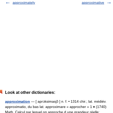
approximately
approximative
Look at other dictionaries:
approximation
— [ aprɔksimasjɔ̃ ] n. f. • 1314 chir.; lat. médiév.
approximatio, du bas lat. approximare « approcher » 1 ♦ (1740)
Math. Calcul par lequel on approche d une grandeur réelle;