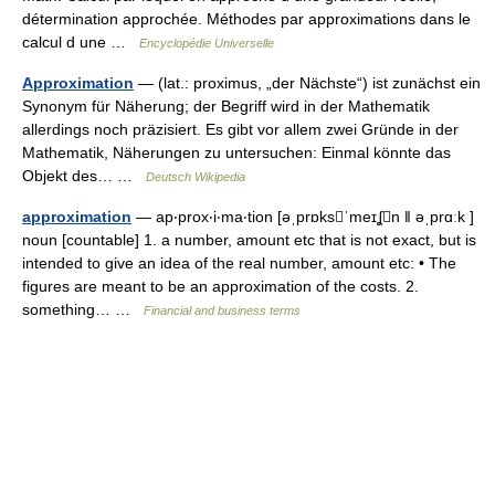
détermination approchée. Méthodes par approximations dans le
calcul d une …
Encyclopédie Universelle
Approximation
— (lat.: proximus, „der Nächste“) ist zunächst ein
Synonym für Näherung; der Begriff wird in der Mathematik
allerdings noch präzisiert. Es gibt vor allem zwei Gründe in der
Mathematik, Näherungen zu untersuchen: Einmal könnte das
Objekt des… …
Deutsch Wikipedia
approximation
— ap‧prox‧i‧ma‧tion [əˌprɒksˈmeɪʆn ǁ əˌprɑːk ]
noun [countable] 1. a number, amount etc that is not exact, but is
intended to give an idea of the real number, amount etc: • The
figures are meant to be an approximation of the costs. 2.
something… …
Financial and business terms