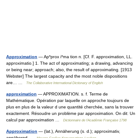
Approximation
— Ap*prox i*ma tion n. [Cf. F. approximation, LL.
approximatio.] 1. The act of approximating; a drawing, advancing
or being near; approach; also, the result of approximating. [1913
Webster] The largest capacity and the most noble dispositions
are… …
The Collaborative International Dictionary of English
approximation
— APPROXIMATION. s. f. Terme de
Mathématique. Opération par laquelle on approche toujours de
plus en plus de la valeur d une quantité cherchée, sans la trouver
exactement. Résoudre un problème par approximation. On dit: Un
calcul par approximation …
Dictionnaire de l'Académie Française 1798
Approximation
— (lat.), Annäherung (s. d.); approximativ,
annähernd …