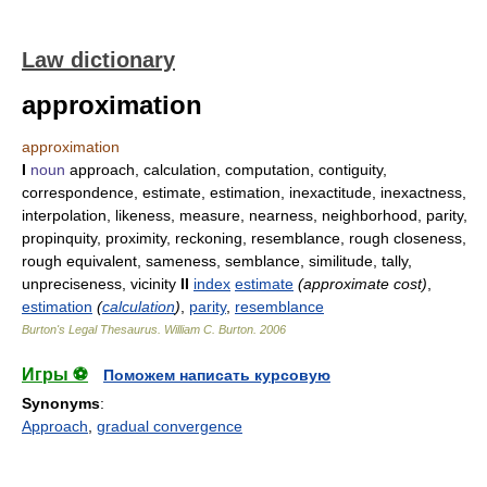
Law dictionary
approximation
approximation
I
noun
approach, calculation, computation, contiguity,
correspondence, estimate, estimation, inexactitude, inexactness,
interpolation, likeness, measure, nearness, neighborhood, parity,
propinquity, proximity, reckoning, resemblance, rough closeness,
rough equivalent, sameness, semblance, similitude, tally,
unpreciseness, vicinity
II
index
estimate
(approximate cost)
,
estimation
(
calculation
)
,
parity
,
resemblance
Burton's Legal Thesaurus.
William C. Burton
.
2006
Игры ⚽
Поможем написать курсовую
Synonyms
:
Approach
,
gradual convergence