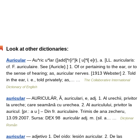
Look at other dictionaries:
Auricular
— Au*ric u*lar ([add]*r[i^]k [ u]*l[ e]r), a. [LL. auricularis:
cf. F. auriculaire. See {Auricle}.] 1. Of or pertaining to the ear, or to
the sense of hearing; as, auricular nerves. [1913 Webster] 2. Told
in the ear, i. e., told privately; as,… …
The Collaborative International
Dictionary of English
auricular
— AURICULÁR, Ă, auriculari, e, adj. 1. Al urechii, privitor
la ureche; care seamănă cu urechea. 2. Al auriculului, privitor la
auricul. [pr.: a u ] – Din fr. auriculaire. Trimis de ana zecheru,
13.09.2007. Sursa: DEX 98 auriculár adj. m. (sil. a… …
Dicționar
Român
auricular
— adjetivo 1. Del oído: lesión auricular. 2. De las