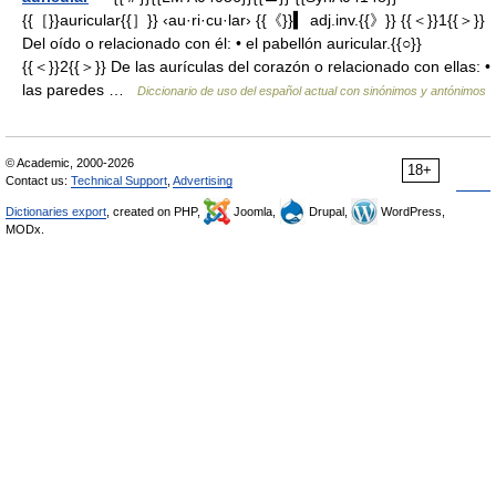
{{［}}auricular{{］}} ‹au·ri·cu·lar› {{《}}▍ adj.inv.{{》}} {{＜}}1{{＞}}
Del oído o relacionado con él: • el pabellón auricular.{{○}}
{{＜}}2{{＞}} De las aurículas del corazón o relacionado con ellas: •
las paredes …
Diccionario de uso del español actual con sinónimos y antónimos
© Academic, 2000-2026
18+
Contact us:
Technical Support
,
Advertising
Dictionaries export
, created on PHP,
Joomla,
Drupal,
WordPress,
MODx.