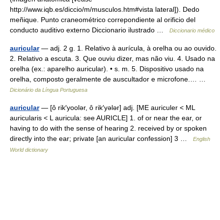
http://www.iqb.es/diccio/m/musculos.htm#vista lateral]). Dedo
meñique. Punto craneométrico correpondiente al orificio del
conducto auditivo externo Diccionario ilustrado …
Diccionario médico
auricular
— adj. 2 g. 1. Relativo à aurícula, à orelha ou ao ouvido.
2. Relativo a escuta. 3. Que ouviu dizer, mas não viu. 4. Usado na
orelha (ex.: aparelho auricular). • s. m. 5. Dispositivo usado na
orelha, composto geralmente de auscultador e microfone.… …
Dicionário da Língua Portuguesa
auricular
— [ô rik′yoolər, ô rik′yələr] adj. [ME auriculer < ML
auricularis < L auricula: see AURICLE] 1. of or near the ear, or
having to do with the sense of hearing 2. received by or spoken
directly into the ear; private [an auricular confession] 3 …
English
World dictionary