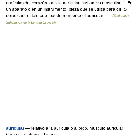
aurículas del corazón: orificio auricular. sustantivo masculino 1. En
un aparato o en un instrumento, pieza que se utiliza para oír: Si
dejas caer el teléfono, puede romperse el auricular …
Diccionario
Salamanca de la Lengua Española
auricular
— relativo a la aurícula o al oído. Músculo auricular
(imagen anatómica [véase