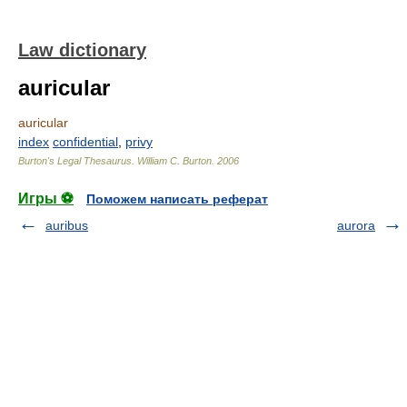
Law dictionary
auricular
auricular
index
confidential
,
privy
Burton's Legal Thesaurus.
William C. Burton
.
2006
Игры ⚽
Поможем написать реферат
auribus
aurora