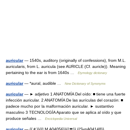
auricular
— 1540s, auditory (originally of confessions), from M.L.
auricularis, from L. auricula (see AURICLE (Cf. auricle)). Meaning
pertaining to the ear is from 1640s …
Etymology dictionary
auricular
— *aural, audible …
New Dictionary of Synonyms
auricular
— ► adjetivo 1 ANATOMÍA Del oído: ■ tiene una fuerte
infección auricular. 2 ANATOMÍA De las aurículas del corazón: ■
padece mucho por la malformación auricular. ► sustantivo
masculino 3 TECNOLOGÍA Aparato que se aplica al oído y que
produce señales …
Enciclopedia Universal
auricular
— {{＃}}{{LM A04056}}{{〓}} {{SynA04148}}