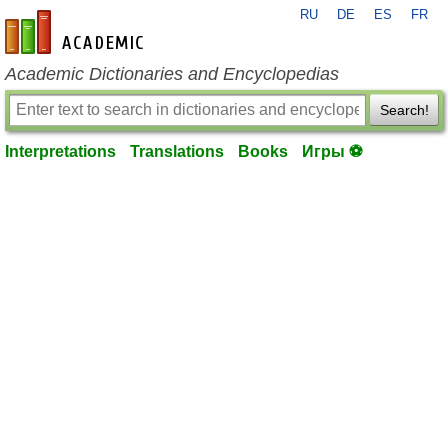
RU
DE
ES
FR
en-academic.com
Academic Dictionaries and Encyclopedias
Search!
Interpretations
Translations
Books
Игры ⚽