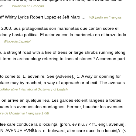
erme …
Wikipédia en Français
Jeff Whitty Lyrics Robert Lopez et Jeff Marx …
Wikipédia en Français
 2003. Sus protagonistas son marionetas que cantan sobre el
dad y hasta política. El actor va con la marioneta en el brazo toda
 …
Wikipedia Español
a straight road with a line of trees or large shrubs running along
t term in archaeology referring to lines of stones * A common part
 to come to, L. advenire. See {Advene}.] 1. A way or opening for
 place may by reached; a way of approach or of exit. The avenues
ollaborative International Dictionary of English
n arrive en quelque lieu. Les gardes étoient rangées à toutes
 toutes les avenues des montagnes. Fermer, boucher les avenues.
aire de l'Académie Française 1798
lee care conduce la o locuinţă. [pron. év niu. / < fr., engl. avenue].
N AVENUE EVNÍU/ s. n. bulevard, alee care duce la o locuinţă. (<