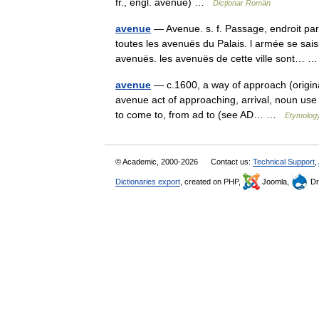
fr., engl. avenue) …
Dicționar Român
avenue
— Avenue. s. f. Passage, endroit par
toutes les avenuës du Palais. l armée se sai
avenuës. les avenuës de cette ville sont…
avenue
— c.1600, a way of approach (origina
avenue act of approaching, arrival, noun use 
to come to, from ad to (see AD… …
Etymology
© Academic, 2000-2026
Contact us:
Technical Support
,
Dictionaries export
, created on PHP,
Joomla,
Dr