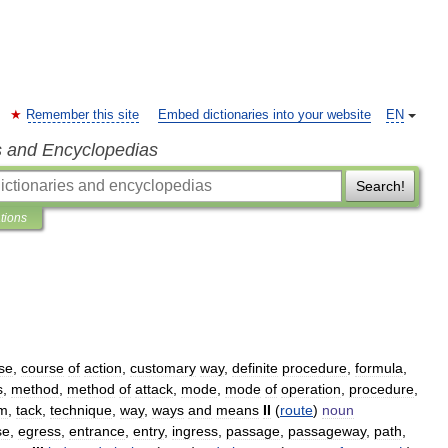
Remember this site
Embed dictionaries into your website
EN
s and Encyclopedias
Search!
ations
se
,
course
of
action
,
customary
way
,
definite
procedure
,
formula
,
s
,
method
,
method
of
attack
,
mode
,
mode
of
operation
,
procedure
,
em
,
tack
,
technique
,
way
,
ways
and
means
II
(
route
)
noun
se
,
egress
,
entrance
,
entry
,
ingress
,
passage
,
passageway
,
path
,