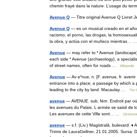
chemin frayé dans la nature. L’usage du t
Avenue Q
— Titre original Avenue Q Livret 
Avenue Q
— es un musical creado en el año
racismo, el porno, las drogas, la homosexuali
la obra, y actúa con el muñeco mientras…
Avenue
— may refer to:* Avenue (landscape), 
each side * Avenue (archaeology), a specialis
of street names, often for roads …
Wikipedia
Avenue
— Av e*nue, n. [F. avenue, fr. avenir
entrance into a place; a passage by which a
leading to the city by land. Macaulay …
The C
avenue
— AVENUE. sub. fém. Endroit par où o
les avenues du Palais. L armée se saisit de
Les avenues de cette Ville sont… …
Dictionn
avenue
— s.f. (Liv.) Magistrală, bulevard. ♦ A
Trimis de LauraGellner, 21.01.2005. Sursa: D