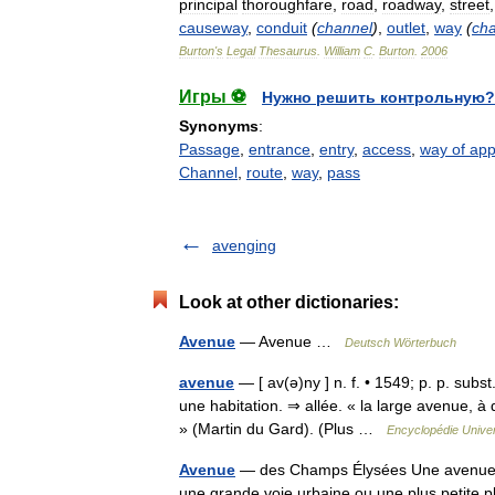
principal
thoroughfare
,
road
,
roadway
,
street
causeway
,
conduit
(
channel
)
,
outlet
,
way
(
ch
Burton
'
s
Legal
Thesaurus
.
William
C
.
Burton
.
2006
Игры ⚽
Нужно решить контрольную?
Synonyms
:
Passage
,
entrance
,
entry
,
access
,
way of ap
Channel
,
route
,
way
,
pass
avenging
Look at other dictionaries:
Avenue
— Avenue …
Deutsch Wörterbuch
avenue
— [ av(ə)ny ] n. f. • 1549; p. p. subst
une habitation. ⇒ allée. « la large avenue, à
» (Martin du Gard). (Plus …
Encyclopédie Univer
Avenue
— des Champs Élysées Une avenue es
une grande voie urbaine ou une plus petite p