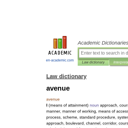
Academic Dictionarie
en-academic.com
Law dictionary
Interpret
Law dictionary
avenue
avenue
I
(
means
of
attainment
)
noun
approach
,
cour
manner
,
manner
of
working
,
means
of
acces
process
,
scheme
,
standard
procedure
,
syst
approach
,
boulevard
,
channel
,
corridor
,
cour