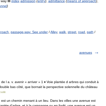
,
way
III
index
admission
(
entry
)
,
admittance
(
means
of
approach
)
,
annel
)
proach
,
passage-way. See under
/
Alley
,
walk
,
street
,
road
,
path
/
avenues
. de l a. v. avenir « arriver » 1 ♦ Voie plantée d arbres qui conduit à
 double bas côté, que bornait la perspective solennelle du château
selle
t un chemin menant à un lieu. Dans les villes une avenue est
lantée d’arbre, et à la campagne ou en forêt, une avenue est un