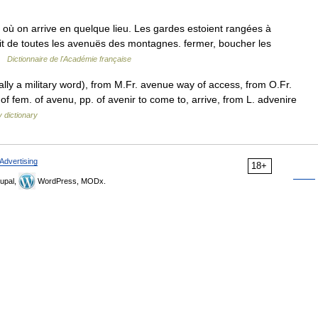
 où on arrive en quelque lieu. Les gardes estoient rangées à
sit de toutes les avenuës des montagnes. fermer, boucher les
 …
Dictionnaire de l'Académie française
lly a military word), from M.Fr. avenue way of access, from O.Fr.
of fem. of avenu, pp. of avenir to come to, arrive, from L. advenire
 dictionary
Advertising
18+
upal,
WordPress, MODx.