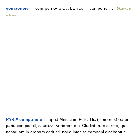
componere
— com·pó·ne·re v.tr. LE var. → comporre …
Dizionario
italiano
PARIA componere
— apud Minucium Felic. Hic (Homerus) eorum
paria composuit, sauciavit Verierem etc. Gladiatorum sermo, qui
postquam in arenam deducti, paria inter se componi dicebantur.