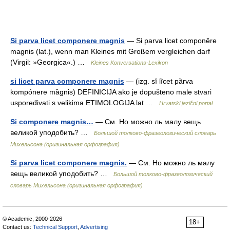
Si parva licet componere magnis
— Si parva licet componĕre
magnis (lat.), wenn man Kleines mit Großem vergleichen darf
(Virgil: »Georgica«.) …
Kleines Konversations-Lexikon
si licet parva componere magnis
— (izg. sȋ lȉcet pȁrva
kompónere mȁgnis) DEFINICIJA ako je dopušteno male stvari
uspoređivati s velikima ETIMOLOGIJA lat …
Hrvatski jezični portal
Si componere magnis…
— См. Но можно ль малу вещь
великой уподобить? …
Большой толково-фразеологический словарь
Михельсона (оригинальная орфография)
Si parva licet componere magnis.
— См. Но можно ль малу
вещь великой уподобить? …
Большой толково-фразеологический
словарь Михельсона (оригинальная орфография)
© Academic, 2000-2026
18+
Contact us:
Technical Support
,
Advertising