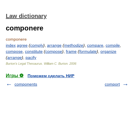
Law dictionary
componere
componere
index
agree
(
comply
)
,
arrange
(
methodize
)
,
compare
,
compile
,
compose
,
constitute
(
compose
)
,
frame
(
formulate
)
,
organize
(
arrange
)
,
pacify
Burton's Legal Thesaurus.
William C. Burton
.
2006
Игры ⚽
Поможем сделать НИР
components
comport