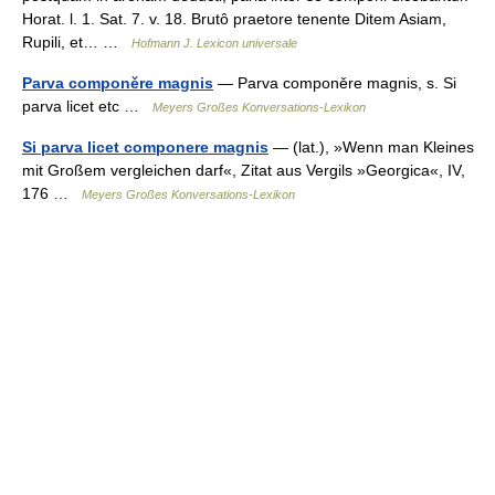
Horat. l. 1. Sat. 7. v. 18. Brutô praetore tenente Ditem Asiam,
Rupili, et… …
Hofmann J. Lexicon universale
Parva componěre magnis
— Parva componěre magnis, s. Si
parva licet etc …
Meyers Großes Konversations-Lexikon
Si parva licet componere magnis
— (lat.), »Wenn man Kleines
mit Großem vergleichen darf«, Zitat aus Vergils »Georgica«, IV,
176 …
Meyers Großes Konversations-Lexikon