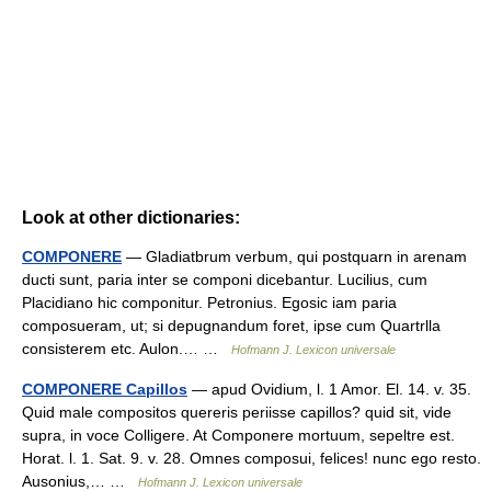
Look at other dictionaries:
COMPONERE
— Gladiatbrum verbum, qui postquarn in arenam
ducti sunt, paria inter se componi dicebantur. Lucilius, cum
Placidiano hic componitur. Petronius. Egosic iam paria
composueram, ut; si depugnandum foret, ipse cum Quartrlla
consisterem etc. Aulon.… …
Hofmann J. Lexicon universale
COMPONERE Capillos
— apud Ovidium, l. 1 Amor. El. 14. v. 35.
Quid male compositos quereris periisse capillos? quid sit, vide
supra, in voce Colligere. At Componere mortuum, sepeltre est.
Horat. l. 1. Sat. 9. v. 28. Omnes composui, felices! nunc ego resto.
Ausonius,… …
Hofmann J. Lexicon universale