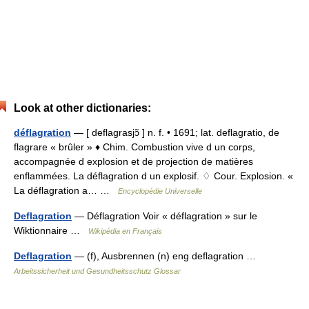
Look at other dictionaries:
déflagration
— [ deflagrasjɔ̃ ] n. f. • 1691; lat. deflagratio, de
flagrare « brûler » ♦ Chim. Combustion vive d un corps,
accompagnée d explosion et de projection de matières
enflammées. La déflagration d un explosif. ♢ Cour. Explosion. «
La déflagration a… …
Encyclopédie Universelle
Deflagration
— Déflagration Voir « déflagration » sur le
Wiktionnaire …
Wikipédia en Français
Deflagration
— (f), Ausbrennen (n) eng deflagration …
Arbeitssicherheit und Gesundheitsschutz Glossar