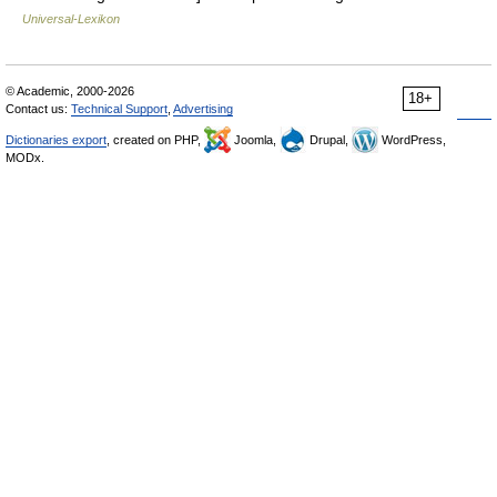
Universal-Lexikon
© Academic, 2000-2026
18+
Contact us:
Technical Support
,
Advertising
Dictionaries export
, created on PHP,
Joomla,
Drupal,
WordPress,
MODx.