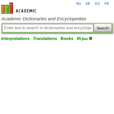
RU
DE
ES
FR
en-academic.com
Academic Dictionaries and Encyclopedias
Search!
Interpretations
Translations
Books
Игры ⚽