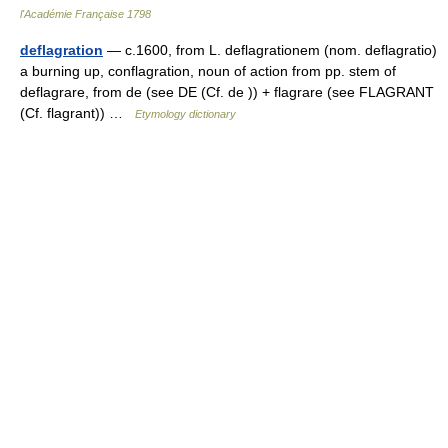
l'Académie Française 1798
deflagration
— c.1600, from L. deflagrationem (nom. deflagratio)
a burning up, conflagration, noun of action from pp. stem of
deflagrare, from de (see DE (Cf. de )) + flagrare (see FLAGRANT
(Cf. flagrant)) …
Etymology dictionary