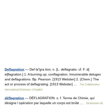
Deflagration
— Def la*gra tion, n. [L. deflagratio: cf. F. d[
e]flagration.] 1. A burning up; conflagration. Innumerable deluges
and deflagrations. Bp. Pearson. [1913 Webster] 2. (Chem.) The
act or process of deflagrating. [1913 Webster] …
The Collaborative
International Dictionary of English
déflagration
— DÉFLAGRATION. s. f. Terme de Chimie, qui
désigne l opération par laquelle un corps est brûlé …
Dictionnaire de