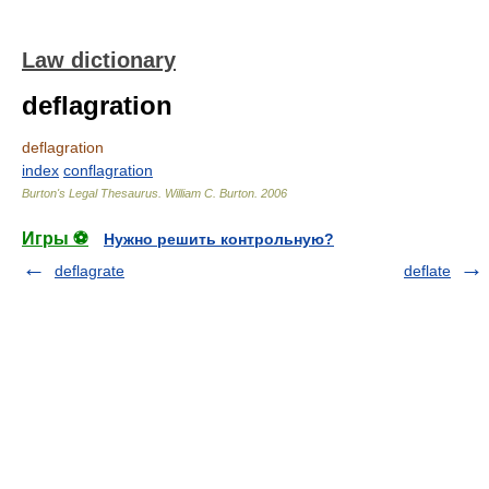
Law dictionary
deflagration
deflagration
index
conflagration
Burton's Legal Thesaurus.
William C. Burton
.
2006
Игры ⚽
Нужно решить контрольную?
deflagrate
deflate