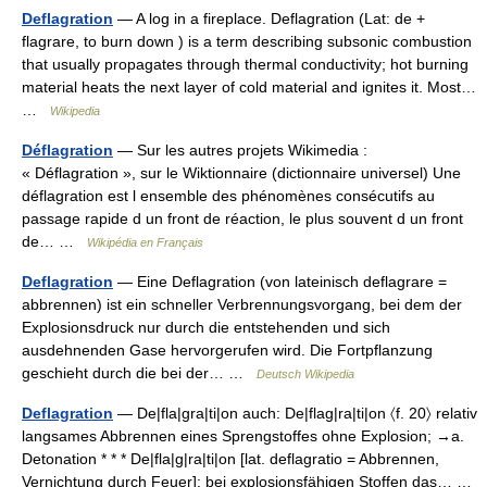
Deflagration
— A log in a fireplace. Deflagration (Lat: de +
flagrare, to burn down ) is a term describing subsonic combustion
that usually propagates through thermal conductivity; hot burning
material heats the next layer of cold material and ignites it. Most…
…
Wikipedia
Déflagration
— Sur les autres projets Wikimedia :
« Déflagration », sur le Wiktionnaire (dictionnaire universel) Une
déflagration est l ensemble des phénomènes consécutifs au
passage rapide d un front de réaction, le plus souvent d un front
de… …
Wikipédia en Français
Deflagration
— Eine Deflagration (von lateinisch deflagrare =
abbrennen) ist ein schneller Verbrennungsvorgang, bei dem der
Explosionsdruck nur durch die entstehenden und sich
ausdehnenden Gase hervorgerufen wird. Die Fortpflanzung
geschieht durch die bei der… …
Deutsch Wikipedia
Deflagration
— De|fla|gra|ti|on auch: De|flag|ra|ti|on 〈f. 20〉 relativ
langsames Abbrennen eines Sprengstoffes ohne Explosion; →a.
Detonation * * * De|fla|g|ra|ti|on [lat. deflagratio = Abbrennen,
Vernichtung durch Feuer]: bei explosionsfähigen Stoffen das… …