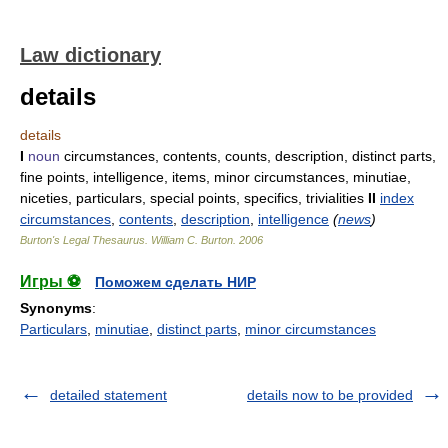
Law dictionary
details
details
I
noun
circumstances, contents, counts, description, distinct parts,
fine points, intelligence, items, minor circumstances, minutiae,
niceties, particulars, special points, specifics, trivialities
II
index
circumstances
,
contents
,
description
,
intelligence
(
news
)
Burton's Legal Thesaurus.
William C. Burton
.
2006
Игры ⚽
Поможем сделать НИР
Synonyms
:
Particulars
,
minutiae
,
distinct parts
,
minor circumstances
detailed statement
details now to be provided