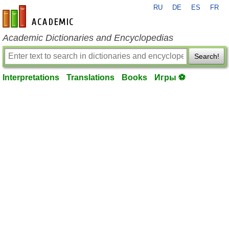
RU
DE
ES
FR
en-academic.com
Academic Dictionaries and Encyclopedias
Search!
Interpretations
Translations
Books
Игры ⚽