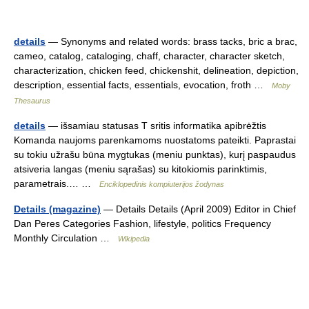
details
— Synonyms and related words: brass tacks, bric a brac,
cameo, catalog, cataloging, chaff, character, character sketch,
characterization, chicken feed, chickenshit, delineation, depiction,
description, essential facts, essentials, evocation, froth …
Moby
Thesaurus
details
— išsamiau statusas T sritis informatika apibrėžtis
Komanda naujoms parenkamoms nuostatoms pateikti. Paprastai
su tokiu užrašu būna mygtukas (meniu punktas), kurį paspaudus
atsiveria langas (meniu sąrašas) su kitokiomis parinktimis,
parametrais.… …
Enciklopedinis kompiuterijos žodynas
Details (magazine)
— Details Details (April 2009) Editor in Chief
Dan Peres Categories Fashion, lifestyle, politics Frequency
Monthly Circulation …
Wikipedia