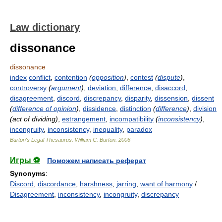
Law dictionary
dissonance
dissonance
index
conflict
,
contention
(
opposition
)
,
contest
(
dispute
)
,
controversy
(
argument
)
,
deviation
,
difference
,
disaccord
,
disagreement
,
discord
,
discrepancy
,
disparity
,
dissension
,
dissent
(
difference of opinion
)
,
dissidence
,
distinction
(
difference
)
,
division
(act of dividing)
,
estrangement
,
incompatibility
(
inconsistency
)
,
incongruity
,
inconsistency
,
inequality
,
paradox
Burton's Legal Thesaurus.
William C. Burton
.
2006
Игры ⚽
Поможем написать реферат
Synonyms
:
Discord
,
discordance
,
harshness
,
jarring
,
want of harmony
/
Disagreement
,
inconsistency
,
incongruity
,
discrepancy