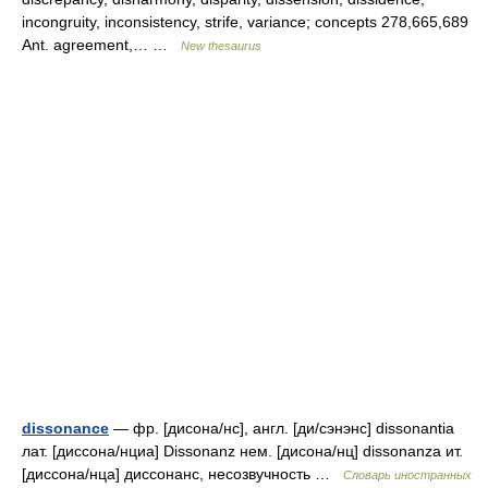
incongruity, inconsistency, strife, variance; concepts 278,665,689
Ant. agreement,… …
New thesaurus
dissonance
— фр. [дисона/нс], англ. [ди/сэнэнс] dissonantia
лат. [диссона/нциа] Dissonanz нем. [дисона/нц] dissonanza ит.
[диссона/нца] диссонанс, несозвучность …
Словарь иностранных