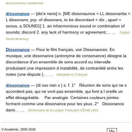
музыкальных терминов
dissonance
— [dis′ə nəns] n. [ME dissonaunce < LL dissonantia <
L dissonans, prp. of dissonare, to be discordant < dis , apart +
sonus, a SOUND1] 1. an inharmonious sound or combination of
sounds; discord 2. any lack of harmony or agreement;… …
English
World dictionary
Dissonance
— Pour le film français, voir Dissonances. En
musique, une dissonance (antonyme de consonance) désigne la
discordance d’un ensemble de sons accord ou intervalle
produisant une impression d instabilité, de contrariété entre les
notes (une dispute )… …
Wikipédia en Français
dissonance
— (di sso nan s ) s. f. 1° Réunion de sons qui ne s
accordent pas, qui ne vont pas ensemble, qui font à l oreille un
effet désagréable. Par analogie. Certaines couleurs jointes
forment comme une dissonance pour les yeux. 2° Dissonance
dans… …
Dictionnaire de la Langue Française d'Émile Littré
© Academic, 2000-2026
18+