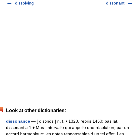
dissolving
dissonant
Look at other dictionaries:
dissonance
— [ disɔnɑ̃s ] n. f. • 1320, repris 1450; bas lat.
dissonantia 1 ♦ Mus. Intervalle qui appelle une résolution, par un
accord harmonique; les notes responsables d un tel effet. Les