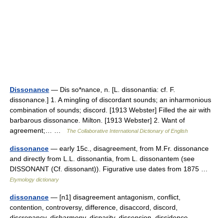
Dissonance
— Dis so*nance, n. [L. dissonantia: cf. F.
dissonance.] 1. A mingling of discordant sounds; an inharmonious
combination of sounds; discord. [1913 Webster] Filled the air with
barbarous dissonance. Milton. [1913 Webster] 2. Want of
agreement;… …
The Collaborative International Dictionary of English
dissonance
— early 15c., disagreement, from M.Fr. dissonance
and directly from L.L. dissonantia, from L. dissonantem (see
DISSONANT (Cf. dissonant)). Figurative use dates from 1875 …
Etymology dictionary
dissonance
— [n1] disagreement antagonism, conflict,
contention, controversy, difference, disaccord, discord,
discrepancy, disharmony, disparity, dissension, dissidence,