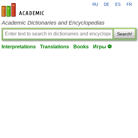
RU
DE
ES
FR
en-academic.com
Academic Dictionaries and Encyclopedias
Search!
Interpretations
Translations
Books
Игры ⚽