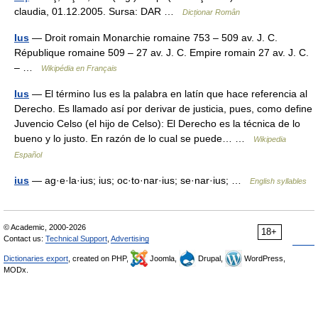
claudia, 01.12.2005. Sursa: DAR …
Dicționar Român
Ius
— Droit romain Monarchie romaine 753 – 509 av. J. C.
République romaine 509 – 27 av. J. C. Empire romain 27 av. J. C.
– …
Wikipédia en Français
Ius
— El término Ius es la palabra en latín que hace referencia al
Derecho. Es llamado así por derivar de justicia, pues, como define
Juvencio Celso (el hijo de Celso): El Derecho es la técnica de lo
bueno y lo justo. En razón de lo cual se puede… …
Wikipedia
Español
ius
— ag·e·la·ius; ius; oc·to·nar·ius; se·nar·ius; …
English syllables
© Academic, 2000-2026
18+
Contact us:
Technical Support
,
Advertising
Dictionaries export
, created on PHP,
Joomla,
Drupal,
WordPress,
MODx.