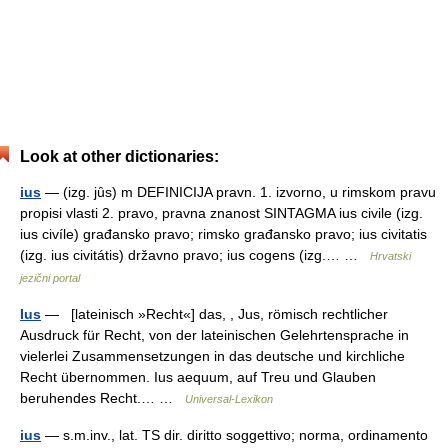
Look at other dictionaries:
ius
— (izg. jȗs) m DEFINICIJA pravn. 1. izvorno, u rimskom pravu
propisi vlasti 2. pravo, pravna znanost SINTAGMA ius civile (izg.
ius civíle) građansko pravo; rimsko građansko pravo; ius civitatis
(izg. ius civitátis) državno pravo; ius cogens (izg.… …
Hrvatski
jezični portal
Ius
— [lateinisch »Recht«] das, , Jus, römisch rechtlicher
Ausdruck für Recht, von der lateinischen Gelehrtensprache in
vielerlei Zusammensetzungen in das deutsche und kirchliche
Recht übernommen. Ius aequum, auf Treu und Glauben
beruhendes Recht.… …
Universal-Lexikon
ius
— s.m.inv., lat. TS dir. diritto soggettivo; norma, ordinamento