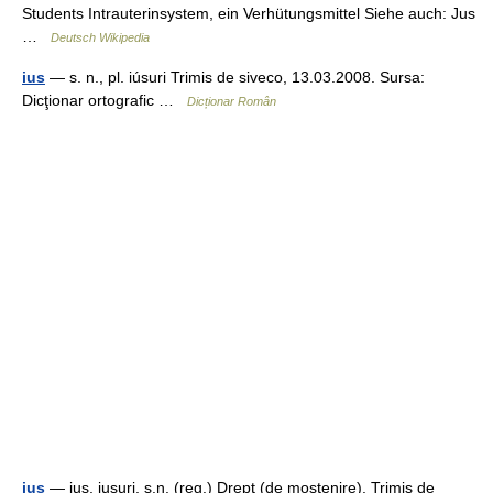
Students Intrauterinsystem, ein Verhütungsmittel Siehe auch: Jus
…
Deutsch Wikipedia
ius
— s. n., pl. iúsuri Trimis de siveco, 13.03.2008. Sursa:
Dicţionar ortografic …
Dicționar Român
iuş
— iuş, iuşuri, s.n. (reg.) Drept (de moştenire). Trimis de