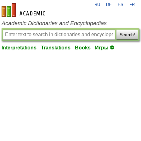
RU
DE
ES
FR
en-academic.com
Academic Dictionaries and Encyclopedias
Search!
Interpretations
Translations
Books
Игры ⚽