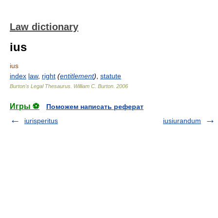
Law dictionary
ius
ius
index
law
,
right
(
entitlement
)
,
statute
Burton's Legal Thesaurus.
William C. Burton
.
2006
Игры ⚽
Поможем написать реферат
iurisperitus
iusiurandum