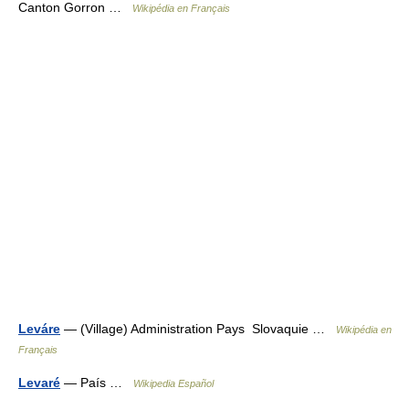
Canton Gorron …
Wikipédia en Français
Leváre
— (Village) Administration Pays Slovaquie …
Wikipédia en
Français
Levaré
— País …
Wikipedia Español