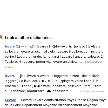
Look at other dictionaries:
levare (1)
— {{hw}}{{levare (1)}{{/hw}}A v. tr. (io levo ) 1 Alzare,
sollevare: levare gli occhi al cielo | Levare il bollore, cominciare a
bollire | Levare un grido, lamentarsi | Levare l ancora, salpare. 2
Togliere, rimuovere, portar via: levare un divieto …
Enciclopedia di
italiano
levare
— [lat. lĕvare alleviare, alleggerire, alzare , der. di lĕvis
leggero ] (io lèvo, ecc.). ■ v. tr. 1. a. [spingere verso l alto: l. le
braccia ; l. il capo ] ▶◀ alzare, innalzare, sollevare, (fam.) tirare
su. ‖ drizzare, raddrizzare. ◀▶ abbassare,… …
Enciclopedia Italiana
Levare
— Levaré Levaré Administration Pays France Région Pays
de la Loire Département Mayenne Arrondissement Mayenne