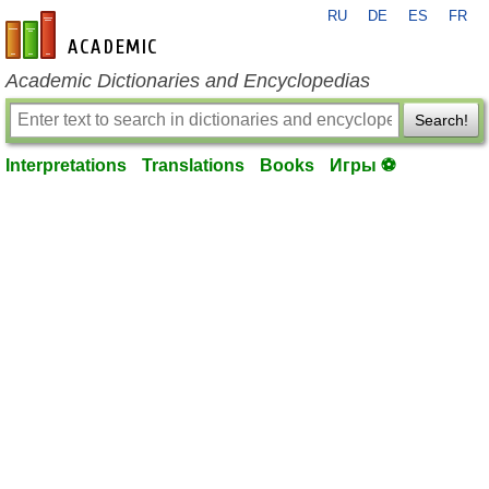
RU
DE
ES
FR
en-academic.com
Academic Dictionaries and Encyclopedias
Search!
Interpretations
Translations
Books
Игры ⚽