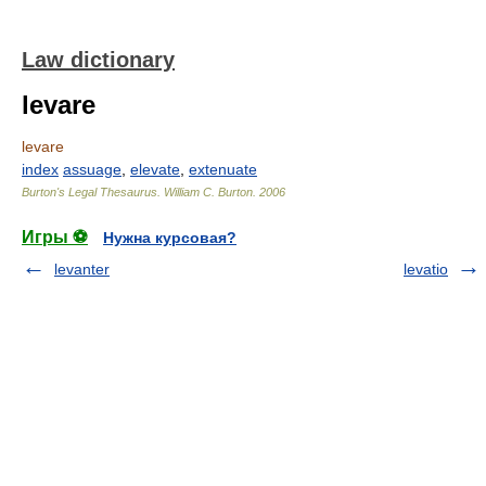
Law dictionary
levare
levare
index
assuage
,
elevate
,
extenuate
Burton's Legal Thesaurus.
William C. Burton
.
2006
Игры ⚽
Нужна курсовая?
levanter
levatio