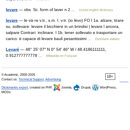
levare
— obs. Sc. form of laver n.2 …
Useful english dictionary
levare
— le·và·re v.tr., s.m. I. v.tr. (io lèvo) FO I 1a. alzare, tirare
su, sollevare: levare il bicchiere in un brindisi | levare l ancora,
salpare Contrari: inclinare. I 1b. tener sollevato e trasportare un
carico: è capace di levare bauli pesantissimi …
Dizionario italiano
Levaré
— 48° 25′ 07″ N 0° 54′ 46″ W / 48.4186111111,
0.912777777778 …
Wikipédia en Français
© Academic, 2000-2026
18+
Contact us:
Technical Support
,
Advertising
Dictionaries export
, created on PHP,
Joomla,
Drupal,
WordPress,
MODx.