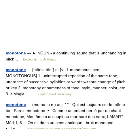
monotone
— ► NOUN ▪ a continuing sound that is unchanging in
pitch …
English terms dictionary
monotone
— [män′ə tōn΄] n. [< LL monotonus: see
MONOTONOUS] 1. uninterrupted repetition of the same tone;
utterance of successive syllables or words without change of pitch
or key 2. monotony or sameness of tone, style, manner, color, etc.
3. a single,… …
English World dictionary
monotone
— (mo no to n ) adj. 1° Qui est toujours sur le même
ton. Parole monotone. • Comme un enfant bercé par un chant
monotone, Mon âme s assoupit au murmure des eaux, LAMART.
Méd. I, 6. On dit dans un sens analogue : bruit monotone.
• Le… …