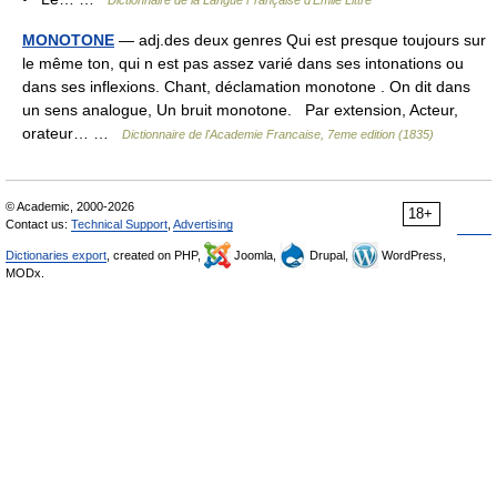
Dictionnaire de la Langue Française d'Émile Littré
MONOTONE
— adj.des deux genres Qui est presque toujours sur
le même ton, qui n est pas assez varié dans ses intonations ou
dans ses inflexions. Chant, déclamation monotone . On dit dans
un sens analogue, Un bruit monotone. Par extension, Acteur,
orateur… …
Dictionnaire de l'Academie Francaise, 7eme edition (1835)
© Academic, 2000-2026
18+
Contact us:
Technical Support
,
Advertising
Dictionaries export
, created on PHP,
Joomla,
Drupal,
WordPress,
MODx.