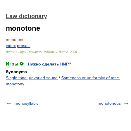
Law dictionary
monotone
monotone
index
prosaic
Burton's Legal Thesaurus.
William C. Burton
.
2006
Игры ⚽
Нужно сделать НИР?
Synonyms
:
Single tone
,
unvaried sound
/
Sameness or uniformity of tone
,
monotony
monosyllabic
monotonous