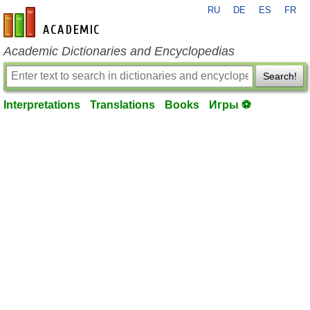
RU
DE
ES
FR
en-academic.com
Academic Dictionaries and Encyclopedias
Search!
Interpretations
Translations
Books
Игры ⚽