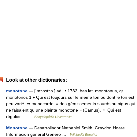
Look at other dictionaries:
monotone
— [ mɔnɔtɔn ] adj. • 1732; bas lat. monotonus, gr.
monotonos 1 ♦ Qui est toujours sur le même ton ou dont le ton est
peu varié. ⇒ monocorde. « des gémissements sourds ou aigus qui
ne faisaient qu une plainte monotone » (Camus). ♢ Qui est
régulier… …
Encyclopédie Universelle
Monotone
— Desarrollador Nathaniel Smith, Graydon Hoare
Información general Género …
Wikipedia Español