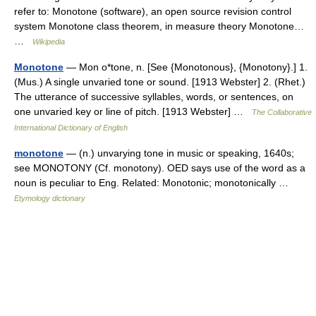
refer to: Monotone (software), an open source revision control
system Monotone class theorem, in measure theory Monotone…
…
Wikipedia
Monotone
— Mon o*tone, n. [See {Monotonous}, {Monotony}.] 1.
(Mus.) A single unvaried tone or sound. [1913 Webster] 2. (Rhet.)
The utterance of successive syllables, words, or sentences, on
one unvaried key or line of pitch. [1913 Webster] …
The Collaborative
International Dictionary of English
monotone
— (n.) unvarying tone in music or speaking, 1640s;
see MONOTONY (Cf. monotony). OED says use of the word as a
noun is peculiar to Eng. Related: Monotonic; monotonically …
Etymology dictionary