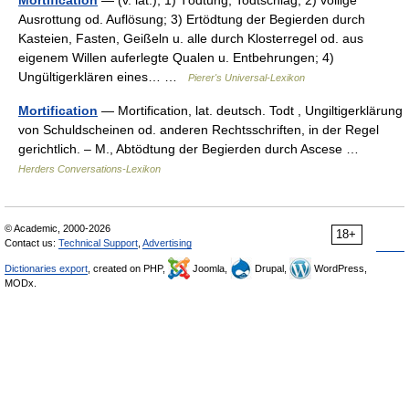
Mortification
— (v. lat.), 1) Tödtung, Todtschlag; 2) völlige
Ausrottung od. Auflösung; 3) Ertödtung der Begierden durch
Kasteien, Fasten, Geißeln u. alle durch Klosterregel od. aus
eigenem Willen auferlegte Qualen u. Entbehrungen; 4)
Ungültigerklären eines… …
Pierer's Universal-Lexikon
Mortification
— Mortification, lat. deutsch. Todt , Ungiltigerklärung
von Schuldscheinen od. anderen Rechtsschriften, in der Regel
gerichtlich. – M., Abtödtung der Begierden durch Ascese …
Herders Conversations-Lexikon
© Academic, 2000-2026
18+
Contact us:
Technical Support
,
Advertising
Dictionaries export
, created on PHP,
Joomla,
Drupal,
WordPress,
MODx.