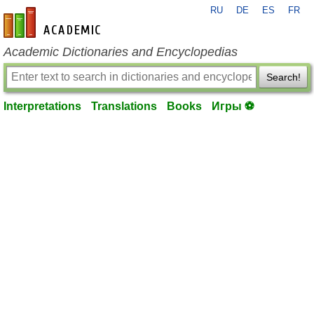
RU
DE
ES
FR
en-academic.com
Academic Dictionaries and Encyclopedias
Search!
Interpretations
Translations
Books
Игры ⚽