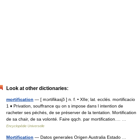
Look at other dictionaries:
mortification
— [ mɔrtifikasjɔ̃ ] n. f. • XIIe; lat. ecclés. mortificacio
1 ♦ Privation, souffrance qu on s impose dans l intention de
racheter ses péchés, de se préserver de la tentation. Mortification
de sa chair, de sa volonté. Faire qqch. par mortification.… …
Encyclopédie Universelle
Mortification
— Datos generales Origen Australia Estado …