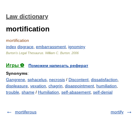
Law dictionary
mortification
mortification
index
disgrace
,
embarrassment
,
ignominy
Burton's Legal Thesaurus.
William C. Burton
.
2006
Игры ⚽
Поможем написать реферат
Synonyms
:
Gangrene
,
sphacelus
,
necrosis
/
Discontent
,
dissatisfaction
,
displeasure
,
vexation
,
chagrin
,
disappointment
,
humiliation
,
trouble
,
shame
/
Humiliation
,
self-abasement
,
self-denial
mortiferous
mortify