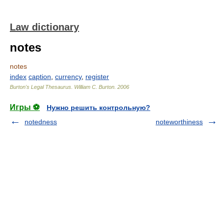
Law dictionary
notes
notes
index
caption
,
currency
,
register
Burton's Legal Thesaurus.
William C. Burton
.
2006
Игры ⚽
Нужно решить контрольную?
notedness
noteworthiness