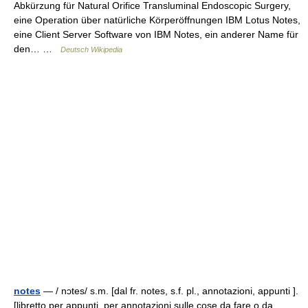
Abkürzung für Natural Orifice Transluminal Endoscopic Surgery,
eine Operation über natürliche Körperöffnungen IBM Lotus Notes,
eine Client Server Software von IBM Notes, ein anderer Name für
den… …
Deutsch Wikipedia
notes
— / nɔtes/ s.m. [dal fr. notes, s.f. pl., annotazioni, appunti ].
[libretto per appunti, per annotazioni sulle cose da fare o da