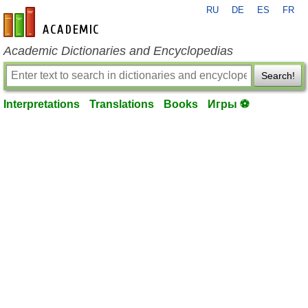
RU
DE
ES
FR
en-academic.com
Academic Dictionaries and Encyclopedias
Search!
Interpretations
Translations
Books
Игры ⚽