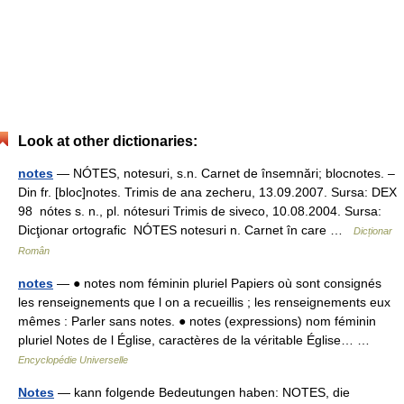
Look at other dictionaries:
notes
— NÓTES, notesuri, s.n. Carnet de însemnări; blocnotes. –
Din fr. [bloc]notes. Trimis de ana zecheru, 13.09.2007. Sursa: DEX
98 nótes s. n., pl. nótesuri Trimis de siveco, 10.08.2004. Sursa:
Dicţionar ortografic NÓTES notesuri n. Carnet în care …
Dicționar
Român
notes
— ● notes nom féminin pluriel Papiers où sont consignés
les renseignements que l on a recueillis ; les renseignements eux
mêmes : Parler sans notes. ● notes (expressions) nom féminin
pluriel Notes de l Église, caractères de la véritable Église… …
Encyclopédie Universelle
Notes
— kann folgende Bedeutungen haben: NOTES, die