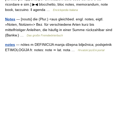
ricordare e sim.] ▶◀ blocchetto, bloc notes, memorandum, note
book, taccuino. ‖ agenda …
Enciclopedia Italiana
Notes
— [nouts] die (Plur.) <aus gleichbed. engl. notes, eigtl.
»Noten, Notizen«> Bez. für verschiedene Arten kurz bis
mittelfristiger Anleihen, die häufig in einer Summe rückzahlbar sind
(Bankw.) …
Das große Fremdwörterbuch
notes
— nótes m DEFINICIJA manja džepna bilježnica; podsjetnik
ETIMOLOGIJA fr. notes: note ≃ lat. nota …
Hrvatski jezični portal