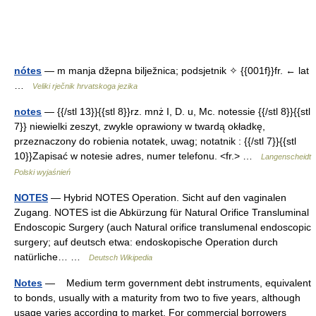
nótes
— m manja džepna bilježnica; podsjetnik ✧ {{001f}}fr. ← lat
…
Veliki rječnik hrvatskoga jezika
notes
— {{/stl 13}}{{stl 8}}rz. mnż I, D. u, Mc. notessie {{/stl 8}}{{stl
7}} niewielki zeszyt, zwykle oprawiony w twardą okładkę,
przeznaczony do robienia notatek, uwag; notatnik : {{/stl 7}}{{stl
10}}Zapisać w notesie adres, numer telefonu. <fr.> …
Langenscheidt
Polski wyjaśnień
NOTES
— Hybrid NOTES Operation. Sicht auf den vaginalen
Zugang. NOTES ist die Abkürzung für Natural Orifice Transluminal
Endoscopic Surgery (auch Natural orifice translumenal endoscopic
surgery; auf deutsch etwa: endoskopische Operation durch
natürliche… …
Deutsch Wikipedia
Notes
— Medium term government debt instruments, equivalent
to bonds, usually with a maturity from two to five years, although
usage varies according to market. For commercial borrowers