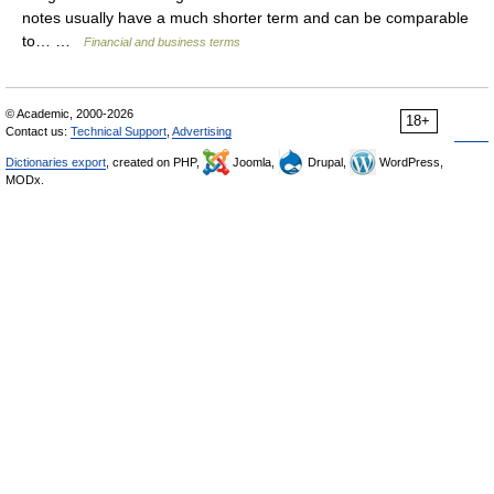
notes usually have a much shorter term and can be comparable
to… …
Financial and business terms
© Academic, 2000-2026
18+
Contact us:
Technical Support
,
Advertising
Dictionaries export
, created on PHP,
Joomla,
Drupal,
WordPress,
MODx.