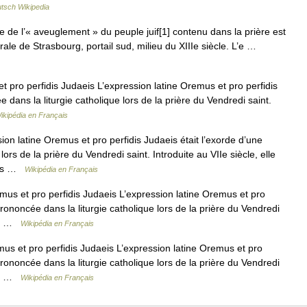
tsch Wikipedia
de l’« aveuglement » du peuple juif[1] contenu dans la prière est
rale de Strasbourg, portail sud, milieu du XIIIe siècle. L’e …
pro perfidis Judaeis L’expression latine Oremus et pro perfidis
 dans la liturgie catholique lors de la prière du Vendredi saint.
ikipédia en Français
on latine Oremus et pro perfidis Judaeis était l’exorde d’une
ors de la prière du Vendredi saint. Introduite au VIIe siècle, elle
 les …
Wikipédia en Français
s et pro perfidis Judaeis L’expression latine Oremus et pro
prononcée dans la liturgie catholique lors de la prière du Vendredi
it… …
Wikipédia en Français
s et pro perfidis Judaeis L’expression latine Oremus et pro
prononcée dans la liturgie catholique lors de la prière du Vendredi
it… …
Wikipédia en Français