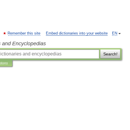
Remember this site
Embed dictionaries into your website
EN
s and Encyclopedias
Search!
ations