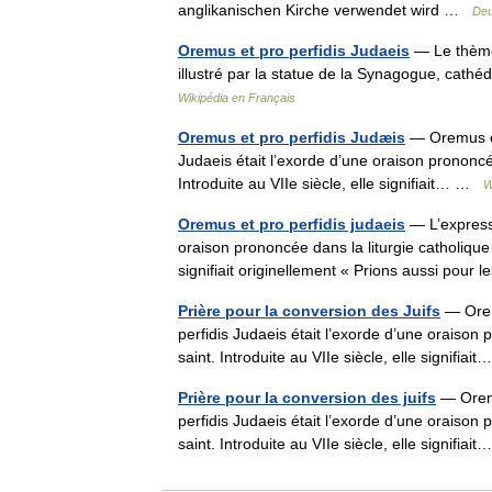
anglikanischen Kirche verwendet wird …
Deu
Oremus et pro perfidis Judaeis
— Le thème 
illustré par la statue de la Synagogue, cathéd
Wikipédia en Français
Oremus et pro perfidis Judæis
— Oremus et 
Judaeis était l’exorde d’une oraison prononcée
Introduite au VIIe siècle, elle signifiait… …
W
Oremus et pro perfidis judaeis
— L’expressi
oraison prononcée dans la liturgie catholique l
signifiait originellement « Prions aussi pour
Prière pour la conversion des Juifs
— Oremu
perfidis Judaeis était l’exorde d’une oraison 
saint. Introduite au VIIe siècle, elle signifia
Prière pour la conversion des juifs
— Oremu
perfidis Judaeis était l’exorde d’une oraison 
saint. Introduite au VIIe siècle, elle signifia