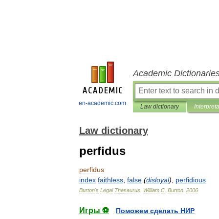
Academic Dictionarie
en-academic.com
Law dictionary
Interpret
Law dictionary
perfidus
perfidus
index
faithless
,
false
(
disloyal
)
,
perfidious
Burton
'
s
Legal
Thesaurus
.
William
C
.
Burton
.
2006
Игры ⚽
Поможем сделать НИР