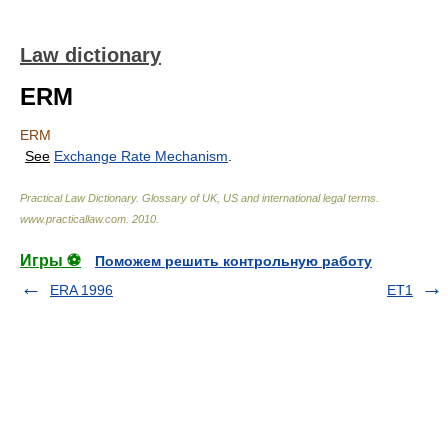
Law dictionary
ERM
ERM
See
Exchange Rate Mechanism
.
Practical Law Dictionary. Glossary of UK, US and international legal terms
.
www.practicallaw.com
.
2010
.
Игры ⚽
Поможем решить контрольную работу
ERA 1996
ET1