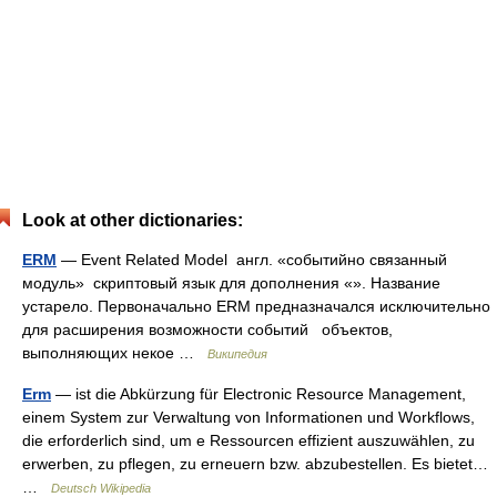
Look at other dictionaries:
ERM
— Event Related Model англ. «событийно связанный
модуль» скриптовый язык для дополнения «». Название
устарело. Первоначально ERM предназначался исключительно
для расширения возможности событий объектов,
выполняющих некое …
Википедия
Erm
— ist die Abkürzung für Electronic Resource Management,
einem System zur Verwaltung von Informationen und Workflows,
die erforderlich sind, um e Ressourcen effizient auszuwählen, zu
erwerben, zu pflegen, zu erneuern bzw. abzubestellen. Es bietet…
…
Deutsch Wikipedia