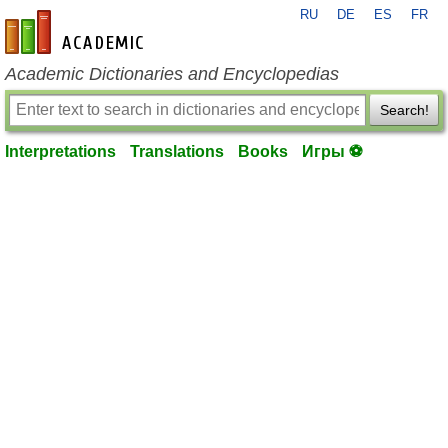
RU
DE
ES
FR
en-academic.com
Academic Dictionaries and Encyclopedias
Search!
Interpretations
Translations
Books
Игры ⚽