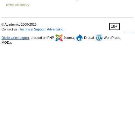
terms dictionary
© Academic, 2000-2026
18+
Contact us:
Technical Support
,
Advertising
Dictionaries export
, created on PHP,
Joomla,
Drupal,
WordPress,
MODx.