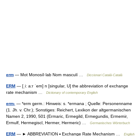
erm
— Mot Monosíl·lab Nom masculí …
Diccionari Català-Català
ERM
— [ˌi: a:r ˈem] n [singular, U] the abbreviation of exchange
rate mechanism …
Dictionary of contemporary English
erm-
— *erm germ.: Hinweis: s. *ermana ; Quelle: Personenname
(1. Jh. v. Chr.); Sonstiges: Reichert, Lexikon der altgermanischen
Namen 2, 1990, 501 (Ermaric, Ermegild, Ermegundis, Ermemir,
Ermulf, Hermegiscl, Hermer, Hermeric) …
Germanisches Wörterbuch
ERM
— ► ABBREVIATION ▪ Exchange Rate Mechanism …
English