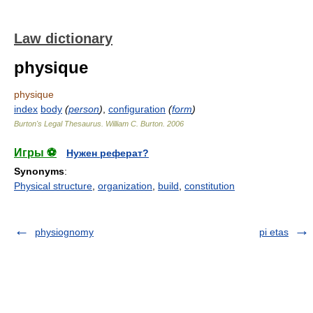
Law dictionary
physique
physique
index
body
(
person
)
,
configuration
(
form
)
Burton's Legal Thesaurus.
William C. Burton
.
2006
Игры ⚽
Нужен реферат?
Synonyms
:
Physical structure
,
organization
,
build
,
constitution
physiognomy
pi etas