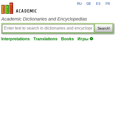
RU
DE
ES
FR
en-academic.com
Academic Dictionaries and Encyclopedias
Search!
Interpretations
Translations
Books
Игры ⚽