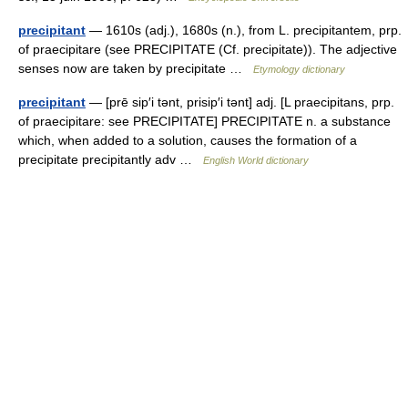
precipitant
— 1610s (adj.), 1680s (n.), from L. precipitantem, prp.
of praecipitare (see PRECIPITATE (Cf. precipitate)). The adjective
senses now are taken by precipitate …
Etymology dictionary
precipitant
— [prē sip′i tənt, prisip′i tənt] adj. [L praecipitans, prp.
of praecipitare: see PRECIPITATE] PRECIPITATE n. a substance
which, when added to a solution, causes the formation of a
precipitate precipitantly adv …
English World dictionary