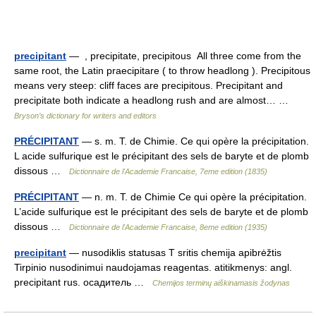
precipitant
— , precipitate, precipitous All three come from the
same root, the Latin praecipitare ( to throw headlong ). Precipitous
means very steep: cliff faces are precipitous. Precipitant and
precipitate both indicate a headlong rush and are almost… …
Bryson’s dictionary for writers and editors
PRÉCIPITANT
— s. m. T. de Chimie. Ce qui opère la précipitation.
L acide sulfurique est le précipitant des sels de baryte et de plomb
dissous …
Dictionnaire de l'Academie Francaise, 7eme edition (1835)
PRÉCIPITANT
— n. m. T. de Chimie Ce qui opère la précipitation.
L’acide sulfurique est le précipitant des sels de baryte et de plomb
dissous …
Dictionnaire de l'Academie Francaise, 8eme edition (1935)
precipitant
— nusodiklis statusas T sritis chemija apibrėžtis
Tirpinio nusodinimui naudojamas reagentas. atitikmenys: angl.
precipitant rus. осадитель …
Chemijos terminų aiškinamasis žodynas