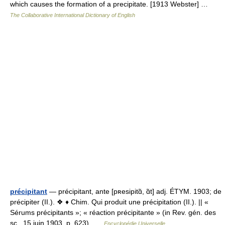
which causes the formation of a precipitate. [1913 Webster] …
The Collaborative International Dictionary of English
précipitant
— précipitant, ante [pʀesipitɑ̃, ɑ̃t] adj. ÉTYM. 1903; de
précipiter (II.). ❖ ♦ Chim. Qui produit une précipitation (II.). || «
Sérums précipitants »; « réaction précipitante » (in Rev. gén. des
sc., 15 juin 1903, p. 623) …
Encyclopédie Universelle