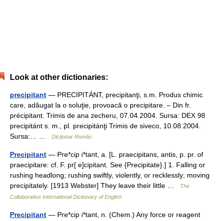
Look at other dictionaries:
precipitant
— PRECIPITÁNT, precipitanţi, s.m. Produs chimic
care, adăugat la o soluţie, provoacă o precipitare. – Din fr.
précipitant. Trimis de ana zecheru, 07.04.2004. Sursa: DEX 98
precipitánt s. m., pl. precipitánţi Trimis de siveco, 10.08.2004.
Sursa:… …
Dicționar Român
Precipitant
— Pre*cip i*tant, a. [L. praecipitans, antis, p. pr. of
praecipitare: cf. F. pr[ e]cipitant. See {Precipitate}.] 1. Falling or
rushing headlong; rushing swiftly, violently, or recklessly; moving
precipitately. [1913 Webster] They leave their little …
The
Collaborative International Dictionary of English
Precipitant
— Pre*cip i*tant, n. (Chem.) Any force or reagent