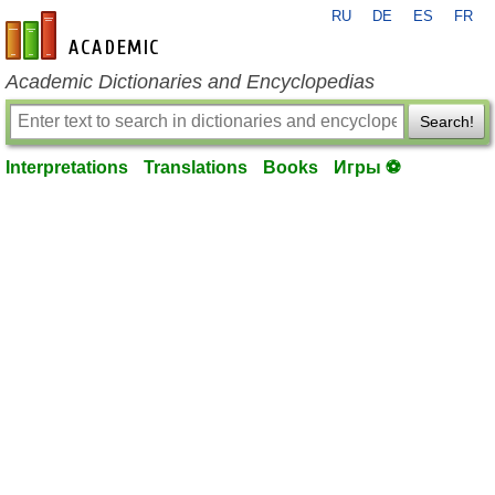
RU
DE
ES
FR
en-academic.com
Academic Dictionaries and Encyclopedias
Search!
Interpretations
Translations
Books
Игры ⚽