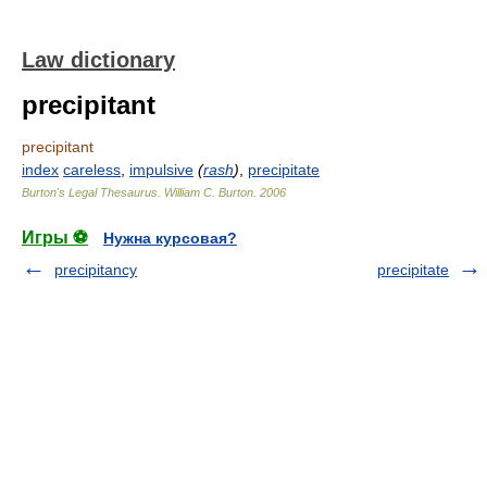
Law dictionary
precipitant
precipitant
index
careless
,
impulsive
(
rash
)
,
precipitate
Burton's Legal Thesaurus.
William C. Burton
.
2006
Игры ⚽
Нужна курсовая?
precipitancy
precipitate