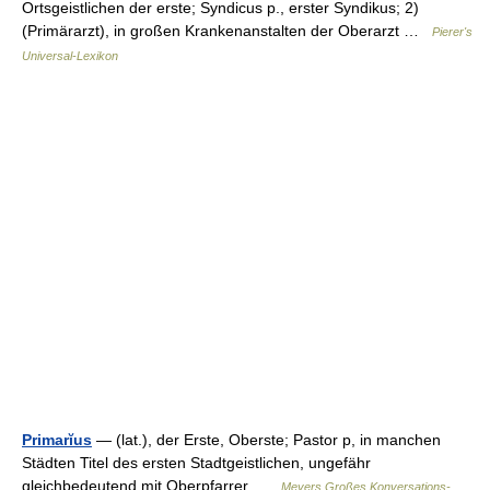
Ortsgeistlichen der erste; Syndicus p., erster Syndikus; 2)
(Primärarzt), in großen Krankenanstalten der Oberarzt …
Pierer's
Universal-Lexikon
Primarĭus
— (lat.), der Erste, Oberste; Pastor p, in manchen
Städten Titel des ersten Stadtgeistlichen, ungefähr
gleichbedeutend mit Oberpfarrer …
Meyers Großes Konversations-