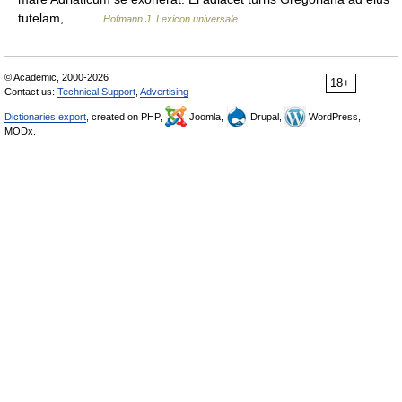
tutelam,… …
Hofmann J. Lexicon universale
© Academic, 2000-2026
18+
Contact us:
Technical Support
,
Advertising
Dictionaries export
, created on PHP,
Joomla,
Drupal,
WordPress,
MODx.