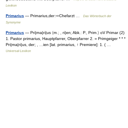
Lexikon
Primarius
— Primarius,der:⇨Chefarzt …
Das Wörterbuch der
Synonyme
Primarius
— Pri|ma|ri|us 〈m.; , ri|en; Abk.: P., Prim.〉 oV Primar (2)
1. Pastor primarius, Hauptpfarrer, Oberpfarrer 2. = Primgeiger * * *
Pri|ma|ri|us, der; , …ien [lat. primarius, ↑ Premiere]: 1. ( …
Universal-Lexikon