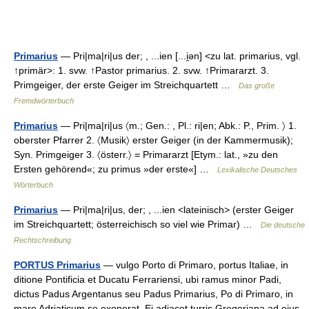
Primarius
— Pri|ma|ri|us der; , ...ien [...i̯ən] <zu lat. primarius, vgl.
↑primär>: 1. svw. ↑Pastor primarius. 2. svw. ↑Primararzt. 3.
Primgeiger, der erste Geiger im Streichquartett …
Das große
Fremdwörterbuch
Primarius
— Pri|ma|ri|us 〈m.; Gen.: , Pl.: ri|en; Abk.: P., Prim. 〉 1.
oberster Pfarrer 2. 〈Musik〉 erster Geiger (in der Kammermusik);
Syn. Primgeiger 3. 〈österr.〉 = Primararzt [Etym.: lat., »zu den
Ersten gehörend«; zu primus »der erste«] …
Lexikalische Deutsches
Wörterbuch
Primarius
— Pri|ma|ri|us, der; , ...ien <lateinisch> (erster Geiger
im Streichquartett; österreichisch so viel wie Primar) …
Die deutsche
Rechtschreibung
PORTUS Primarius
— vulgo Porto di Primaro, portus Italiae, in
ditione Pontificia et Ducatu Ferrariensi, ubi ramus minor Padi,
dictus Padus Argentanus seu Padus Primarius, Po di Primaro, in
mare Adriaticum se exonerat. Ei adiacet turris Gregoriana ad eius