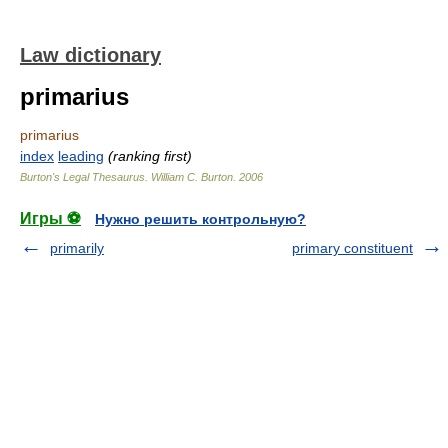
Law dictionary
primarius
primarius
index
leading
(ranking first)
Burton's Legal Thesaurus.
William C. Burton
.
2006
Игры ⚽
Нужно решить контрольную?
primarily
primary constituent