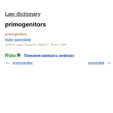
Law dictionary
primogenitors
primogenitors
index
parentage
Burton's Legal Thesaurus.
William C. Burton
.
2006
Игры ⚽
Поможем написать реферат
primogenitor
primordial