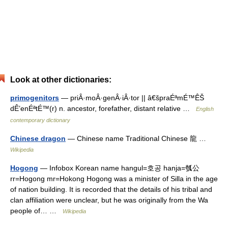
Look at other dictionaries:
primogenitors
— priÂ·moÂ·genÂ·iÂ·tor || â€špraÉªmÉ™ÊŠ
dÊ’enÉªtÉ™(r) n. ancestor, forefather, distant relative …
English
contemporary dictionary
Chinese dragon
— Chinese name Traditional Chinese 龍 …
Wikipedia
Hogong
— Infobox Korean name hangul=호공 hanja=瓠公
rr=Hogong mr=Hokong Hogong was a minister of Silla in the age
of nation building. It is recorded that the details of his tribal and
clan affiliation were unclear, but he was originally from the Wa
people of… …
Wikipedia