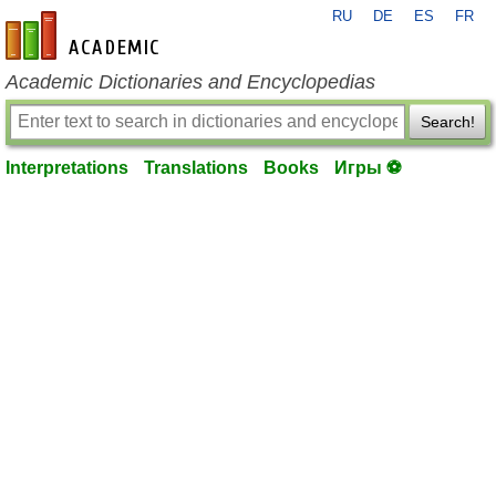
RU
DE
ES
FR
en-academic.com
Academic Dictionaries and Encyclopedias
Search!
Interpretations
Translations
Books
Игры ⚽