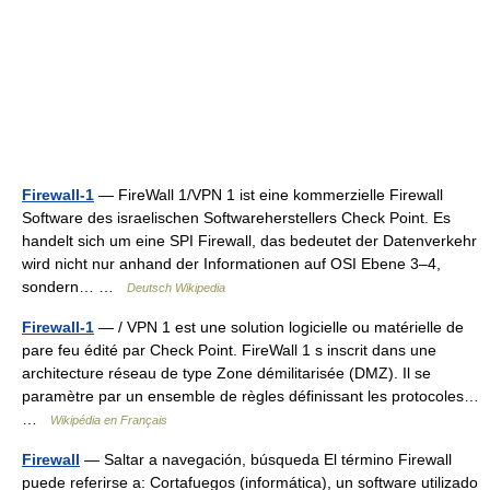
Firewall-1
— FireWall 1/VPN 1 ist eine kommerzielle Firewall
Software des israelischen Softwareherstellers Check Point. Es
handelt sich um eine SPI Firewall, das bedeutet der Datenverkehr
wird nicht nur anhand der Informationen auf OSI Ebene 3–4,
sondern… …
Deutsch Wikipedia
Firewall-1
— / VPN 1 est une solution logicielle ou matérielle de
pare feu édité par Check Point. FireWall 1 s inscrit dans une
architecture réseau de type Zone démilitarisée (DMZ). Il se
paramètre par un ensemble de règles définissant les protocoles…
…
Wikipédia en Français
Firewall
— Saltar a navegación, búsqueda El término Firewall
puede referirse a: Cortafuegos (informática), un software utilizado