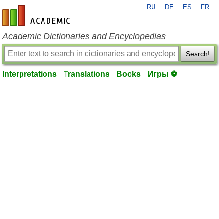
RU
DE
ES
FR
en-academic.com
Academic Dictionaries and Encyclopedias
Search!
Interpretations
Translations
Books
Игры ⚽