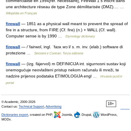
commercialisé en 1994[réf. nécessaire], FireWall 1 s inscrit dans
une architecture réseau de type Zone démilitarisée (DMZ).… …
Wikipédia en Français
firewall
— 1851 as a physical wall meant to prevent the spread of
fire in a structure, from FIRE (Cf. fire) (n.) + WALL (Cf. wall).
Computer sense is by 1990 …
Etymology dictionary
firewall
— /ˈfairwol, ingl. ˈfaɪəˌwɔːl/ s. m. inv. (elab.) software di
protezione …
Sinonimi e Contrari. Terza edizione
firewall
— (izg. fàjervol) m DEFINICIJA int. sigurnosni sustav koji
onemogućuje neovlašteni pristup nekom računalu ili mreži, te
nadzire prijenos podataka ETIMOLOGIJA engl …
Hrvatski jezični
portal
© Academic, 2000-2026
18+
Contact us:
Technical Support
,
Advertising
Dictionaries export
, created on PHP,
Joomla,
Drupal,
WordPress,
MODx.