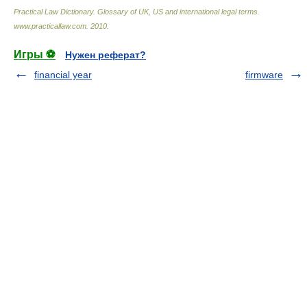
Practical Law Dictionary. Glossary of UK, US and international legal terms
.
www.practicallaw.com
.
2010
.
Игры ⚽
Нужен реферат?
financial year
firmware