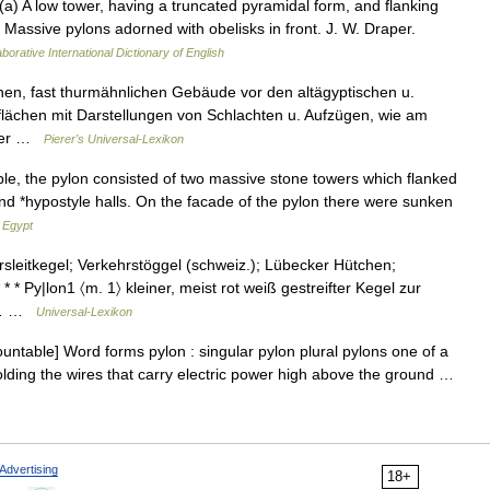
 (a) A low tower, having a truncated pyramidal form, and flanking
Massive pylons adorned with obelisks in front. J. W. Draper.
borative International Dictionary of English
hohen, fast thurmähnlichen Gebäude vor den altägyptischen u.
lächen mit Darstellungen von Schlachten u. Aufzügen, wie am
eider …
Pierer's Universal-Lexikon
 the pylon consisted of two massive stone towers which flanked
nd *hypostyle halls. On the facade of the pylon there were sunken
 Egypt
sleitkegel; Verkehrstöggel (schweiz.); Lübecker Hütchen;
* * Py|lon1 〈m. 1〉 kleiner, meist rot weiß gestreifter Kegel zur
n,… …
Universal-Lexikon
untable] Word forms pylon : singular pylon plural pylons one of a
holding the wires that carry electric power high above the ground …
Advertising
18+