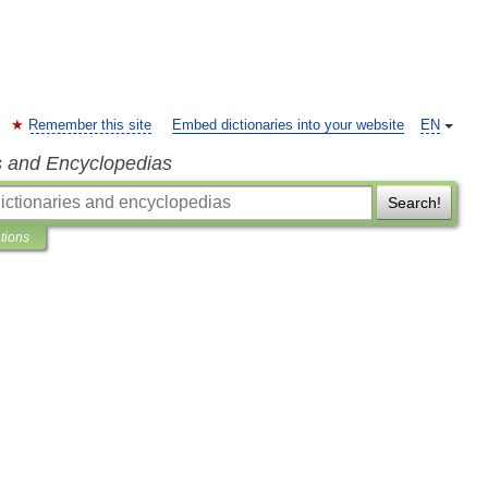
Remember this site
Embed dictionaries into your website
EN
s and Encyclopedias
Search!
ations