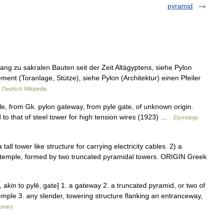
pyramid
ng zu sakralen Bauten seit der Zeit Altägyptens, siehe Pylon
ment (Toranlage, Stütze), siehe Pylon (Architektur) einen Pfeiler
…
Deutsch Wikipedia
, from Gk. pylon gateway, from pyle gate, of unknown origin.
d to that of steel tower for high tension wires (1923) …
Etymology
ll tower like structure for carrying electricity cables. 2) a
temple, formed by two truncated pyramidal towers. ORIGIN Greek
, akin to pylē, gate] 1. a gateway 2. a truncated pyramid, or two of
emple 3. any slender, towering structure flanking an entranceway,
ionary