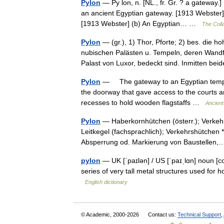
Pylon
— Py lon, n. [NL., fr. Gr. ? a gateway.]
an ancient Egyptian gateway. [1913 Webster] 
[1913 Webster] (b) An Egyptian… …
The Colla
Pylon
— (gr.), 1) Thor, Pforte; 2) bes. die 
nubischen Palästen u. Tempeln, deren Wandf
Palast von Luxor, bedeckt sind. Inmitten b
Pylon
— The gateway to an Egyptian temple,
the doorway that gave access to the courts a
recesses to hold wooden flagstaffs …
Ancient
Pylon
— Haberkornhütchen (österr.); Verkehr
Leitkegel (fachsprachlich); Verkehrshütchen * 
Absperrung od. Markierung von Baustelle
pylon
— UK [ˈpaɪlən] / US [ˈpaɪˌlɑn] noun [co
series of very tall metal structures used for 
English dictionary
© Academic, 2000-2026
Contact us:
Technical Support
,