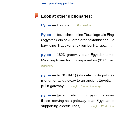
puzzling problem
Look at other dictionaries:
Pylon
— Пайлон …
Википедия
Pylon
— bezeichnet: eine Toranlage als Einga
(Ägypten) ein säkulares architektonisches Ele
bzw. eine Tragekonstruktion bei Hänge… 
pylon
— 1823, gateway to an Egyptian temple
Meaning tower for guiding aviators (1909) le
dictionary
pylon
— ► NOUN 1) (also electricity pylon) a ta
monumental gateway to an ancient Egyptian 
pul n gateway …
English terms dictionary
pylon
— [pī′län΄, pīlən] n. [Gr pylōn, gateway
these, serving as a gateway to an Egyptian t
supporting electric lines,… …
English World dict