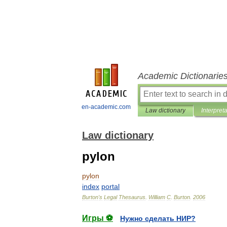
Academic Dictionarie
en-academic.com
Law dictionary
Interpret
Law dictionary
pylon
pylon
index
portal
Burton
'
s
Legal
Thesaurus
.
William
C
.
Burton
.
2006
Игры ⚽
Нужно сделать НИР?