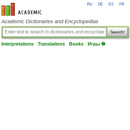
RU
DE
ES
FR
en-academic.com
Academic Dictionaries and Encyclopedias
Search!
Interpretations
Translations
Books
Игры ⚽