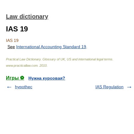
Law dictionary
IAS 19
IAS 19
See
International Accounting Standard 19
.
Practical Law Dictionary. Glossary of UK, US and international legal terms
.
www.practicallaw.com
.
2010
.
Игры ⚽
Нужна курсовая?
hypothec
IAS Regulation