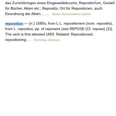
das Zurückbringen eines Eingeweidebruchs; Repositorĭum, Gestell
für Bücher, Akten etc.; Repositūr, Ort für Repositorien, auch
Einordnung der Akten… …
Kleines Konversations-Lexikon
reposition
— (n.) 1580s, from L.L. repositionem (nom. repositio),
from L. repositus, pp. of reponere (see REPOSE (Cf. repose) (2)).
The verb is first attested 1859. Related: Repositioned;
repositioning …
Etymology dictionary