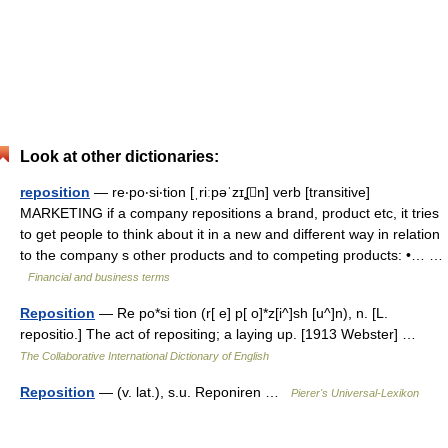
Look at other dictionaries:
reposition
— re‧po‧si‧tion [ˌriːpəˈzɪʆn] verb [transitive]
MARKETING if a company repositions a brand, product etc, it tries
to get people to think about it in a new and different way in relation
to the company s other products and to competing products: •… …
Financial and business terms
Reposition
— Re po*si tion (r[ e] p[ o]*z[i^]sh [u^]n), n. [L.
repositio.] The act of repositing; a laying up. [1913 Webster] …
The Collaborative International Dictionary of English
Reposition
— (v. lat.), s.u. Reponiren …
Pierer's Universal-Lexikon