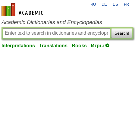
RU
DE
ES
FR
en-academic.com
Academic Dictionaries and Encyclopedias
Search!
Interpretations
Translations
Books
Игры ⚽