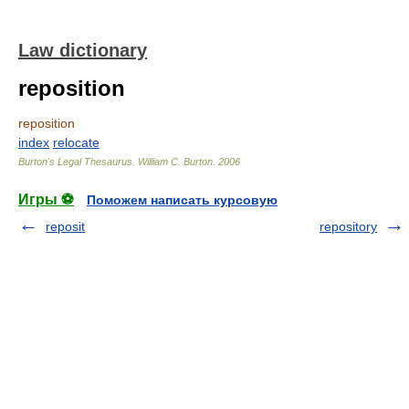
Law dictionary
reposition
reposition
index
relocate
Burton's Legal Thesaurus.
William C. Burton
.
2006
Игры ⚽
Поможем написать курсовую
reposit
repository