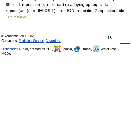
90; < LL reposition (s. of repositio) a laying up, equiv. to L
reposit(us) (see REPOSIT) + ion ION] reposition2 repositionable …
Universalium
© Academic, 2000-2026
18+
Contact us:
Technical Support
,
Advertising
Dictionaries export
, created on PHP,
Joomla,
Drupal,
WordPress,
MODx.