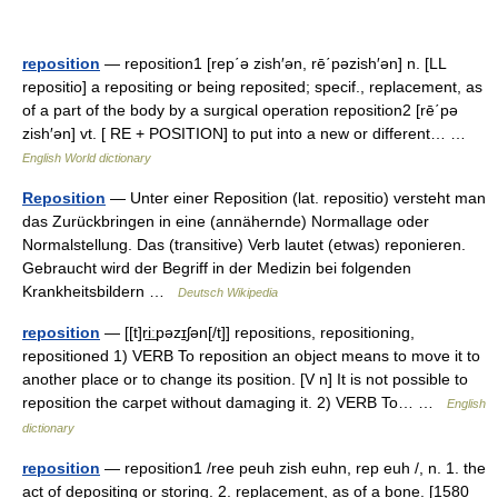
reposition
— reposition1 [rep΄ə zish′ən, rē΄pəzish′ən] n. [LL
repositio] a repositing or being reposited; specif., replacement, as
of a part of the body by a surgical operation reposition2 [rē΄pə
zish′ən] vt. [ RE + POSITION] to put into a new or different… …
English World dictionary
Reposition
— Unter einer Reposition (lat. repositio) versteht man
das Zurückbringen in eine (annähernde) Normallage oder
Normalstellung. Das (transitive) Verb lautet (etwas) reponieren.
Gebraucht wird der Begriff in der Medizin bei folgenden
Krankheitsbildern …
Deutsch Wikipedia
reposition
— [[t]ri͟ːpəzɪ̱ʃən[/t]] repositions, repositioning,
repositioned 1) VERB To reposition an object means to move it to
another place or to change its position. [V n] It is not possible to
reposition the carpet without damaging it. 2) VERB To… …
English
dictionary
reposition
— reposition1 /ree peuh zish euhn, rep euh /, n. 1. the
act of depositing or storing. 2. replacement, as of a bone. [1580