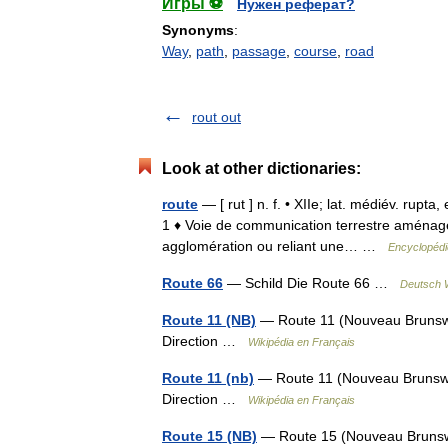
Игры ⚽
Нужен реферат?
Synonyms
:
Way
,
path
,
passage
,
course
,
road
rout out
Look at other dictionaries:
route
— [ rut ] n. f. • XIIe; lat. médiév. rupta
1 ♦ Voie de communication terrestre aménagé
agglomération ou reliant une… …
Encyclopédi
Route 66
— Schild Die Route 66 …
Deutsch W
Route 11 (NB)
— Route 11 (Nouveau Brunsw
Direction …
Wikipédia en Français
Route 11 (nb)
— Route 11 (Nouveau Brunswi
Direction …
Wikipédia en Français
Route 15 (NB)
— Route 15 (Nouveau Brunswi