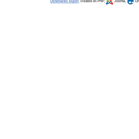
Dictionaries export
, created on PHP,
Joomla,
Dr