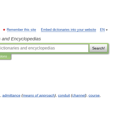
Remember this site
Embed dictionaries into your website
EN
s and Encyclopedias
Search!
ations
)
,
admittance
(
means
of
approach
)
,
conduit
(
channel
)
,
course
,