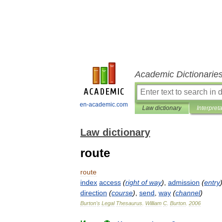
Academic Dictionarie
en-academic.com
Law dictionary
Interpret
Law dictionary
route
route
index
access
(
right
of
way
)
,
admission
(
entry
direction
(
course
)
,
send
,
way
(
channel
)
Burton
'
s
Legal
Thesaurus
.
William
C
.
Burton
.
2006