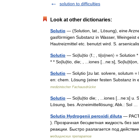
solution to difficulties
Look at other dictionaries:
Solutio
— (Solution, lat., Lösung), eine Arzn
gasförmigen Substanz in Wasser, Weingeist et
Hautreizmittel etc. benutzt wird. S. arsenica
Solutio
— So|lu|tio 〈f.; , ti|o|nen〉 = Solution *
* * So|lu|tio, die; , ...iones [...ne:s], So|lu|ti
Solutio
— Solu̱tio [zu lat. solvere, solutum = l
en: chem. Lösung (einer festen Substanz in ei
medizinischer Fachausdrücke
Solutio
— So|lu|tio die; , ...iones [...ne:s] u.
Lösung, bes. Arzneimittellösung; Abk.: Sol
Solutio Hydrogenii peroxidi diluta
— РАСТВ
). Прозрачная бесцветная жидкость без з
реакции. Быстро разлагается под действ
медицинских препаратов