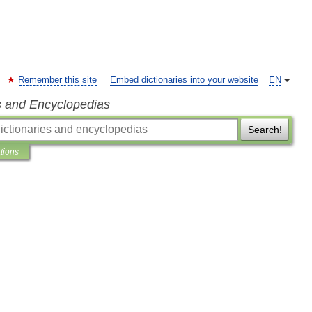
Remember this site
Embed dictionaries into your website
EN
s and Encyclopedias
Search!
ations