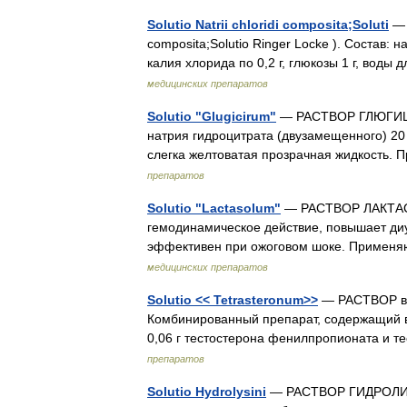
Solutio Natrii chloridi composita;Soluti
— 
composita;Solutio Ringer Locke ). Состав: 
калия хлорида по 0,2 г, глюкозы 1 г, вод
медицинских препаратов
Solutio "Glugicirum"
— РАСТВОР ГЛЮГИЦИР 
натрия гидроцитрата (двузамещенного) 20 
слегка желтоватая прозрачная жидкость
препаратов
Solutio "Lactasolum"
— РАСТВОР ЛАКТАСОЛ
гемодинамическое действие, повышает диу
эффективен при ожоговом шоке. Примен
медицинских препаратов
Solutio << Tetrasteronum>>
— РАСТВОР в ма
Комбинированный препарат, содержащий в 
0,06 г тестостерона фенилпропионата и т
препаратов
Solutio Hydrolysini
— РАСТВОР ГИДРОЛИЗИНА