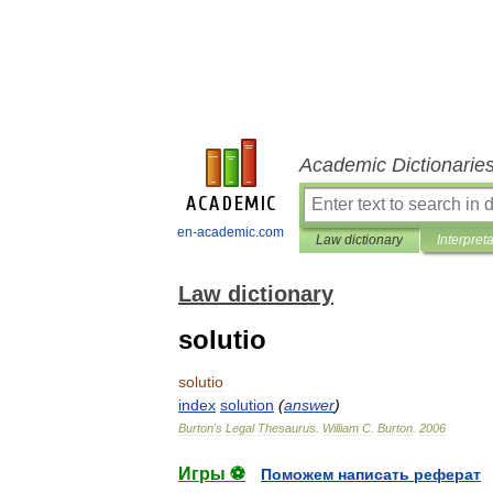
Academic Dictionarie
en-academic.com
Law dictionary
Interpret
Law dictionary
solutio
solutio
index
solution
(
answer
)
Burton
'
s
Legal
Thesaurus
.
William
C
.
Burton
.
2006
Игры ⚽
Поможем написать реферат