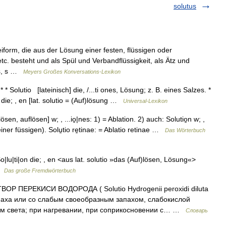
solutus
eiform, die aus der Lösung einer festen, flüssigen oder
c. besteht und als Spül und Verbandflüssigkeit, als Ätz und
lis, s …
Meyers Großes Konversations-Lexikon
 * * Solutio [lateinisch] die, /...ti ones, Lösung; z. B. eines Salzes. *
|on, die; , en [lat. solutio = (Auf)lösung …
Universal-Lexikon
ösen, auflösen] w; , ...io̱|nes: 1) = Ablation. 2) auch: Solutio̱n w; ,
ner füssigen). Solu̱tio re̱tinae: = Ablatio retinae …
Das Wörterbuch
 So|lu|ti|on die; , en <aus lat. solutio »das (Auf)lösen, Lösung«>
 …
Das große Fremdwörterbuch
ОР ПЕРЕКИСИ ВОДОРОДА ( Solutio Нуdrogenii реroxidi diluta
апаха или со слабым своеобразным запахом, слабокислой
ием света; при нагревании, при соприкосновении с… …
Словарь