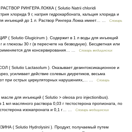
РАСТВОР РИНГЕРА ЛОККА ( Solutio Natrii chloridi
натрия хлорида 9 г, натрия гидрокарбоната, кальция хлорида и
ы для инъекций до 1 л. Раствор Рингера Локка имеет… …
Словарь
( Solutio Glugicirum ). Содержит в 1 л воды для инъекций
г и глюкозы 30 г (в пересчете на безводную). Бесцветная или
. Применяется для консервирования… …
Словарь медицинских
 ( Solutio Lactasolum ). Оказывает дезинтоксикационное и
рез, усиливает действие солевых диуретиков, весьма
яют при острых циркуляторных нарушениях,… …
Словарь
сле для инъекций ( Solutio > oleosa pro injectionibus).
1 мл масляного раствора 0,03 г тестостерона пропионата, по
естостерона изокапроната и 0,1 г… …
Словарь медицинских
 ( Solutio Hydrolysini ). Продукт, получаемый путем