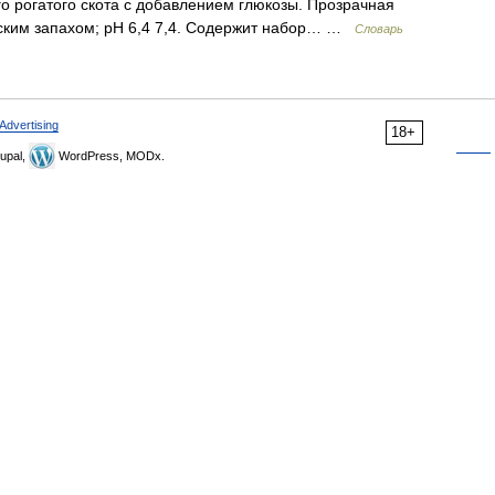
го рогатого скота с добавлением глюкозы. Прозрачная
еским запахом; рН 6,4 7,4. Содержит набор… …
Словарь
Advertising
18+
upal,
WordPress, MODx.