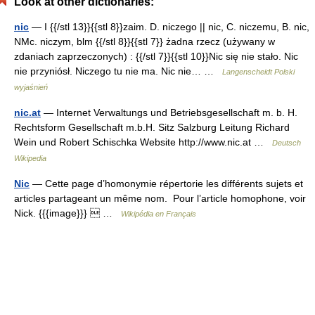
Look at other dictionaries:
nic
— I {{/stl 13}}{{stl 8}}zaim. D. niczego || nic, C. niczemu, B. nic,
NMc. niczym, blm {{/stl 8}}{{stl 7}} żadna rzecz (używany w
zdaniach zaprzeczonych) : {{/stl 7}}{{stl 10}}Nic się nie stało. Nic
nie przyniósł. Niczego tu nie ma. Nic nie… …
Langenscheidt Polski
wyjaśnień
nic.at
— Internet Verwaltungs und Betriebsgesellschaft m. b. H.
Rechtsform Gesellschaft m.b.H. Sitz Salzburg Leitung Richard
Wein und Robert Schischka Website http://www.nic.at …
Deutsch
Wikipedia
Nic
— Cette page d’homonymie répertorie les différents sujets et
articles partageant un même nom. Pour l’article homophone, voir
Nick. {{{image}}}  …
Wikipédia en Français