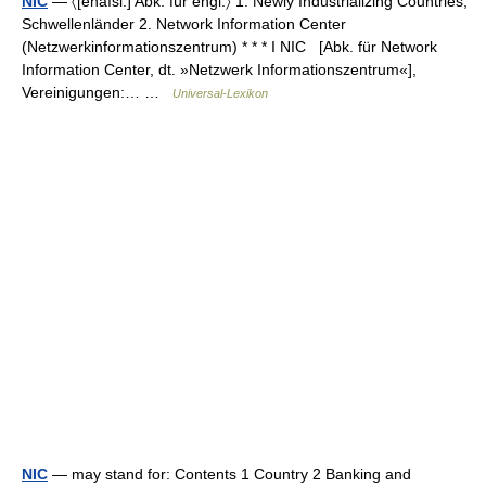
NIC
— 〈[enaısi:] Abk. für engl.〉 1. Newly Industrializing Countries,
Schwellenländer 2. Network Information Center
(Netzwerkinformationszentrum) * * * I NIC [Abk. für Network
Information Center, dt. »Netzwerk Informationszentrum«],
Vereinigungen:… …
Universal-Lexikon
NIC
— may stand for: Contents 1 Country 2 Banking and