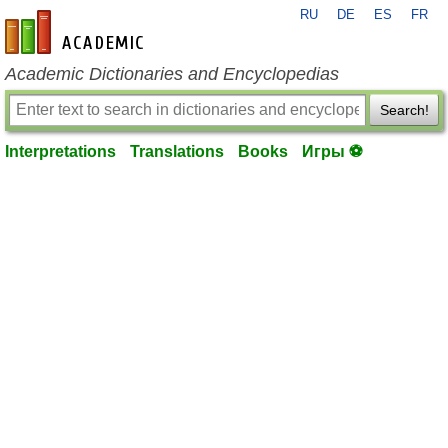
RU
DE
ES
FR
en-academic.com
Academic Dictionaries and Encyclopedias
Search!
Interpretations
Translations
Books
Игры ⚽