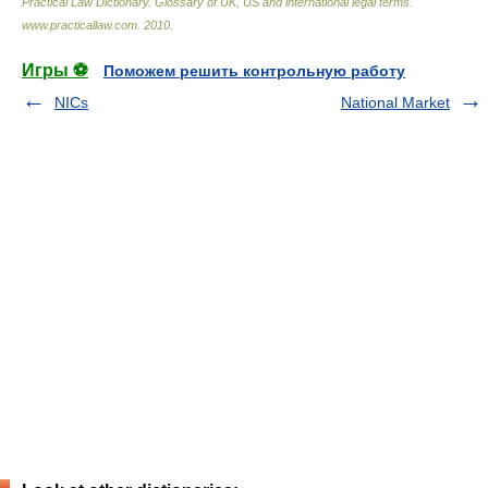
Practical Law Dictionary. Glossary of UK, US and international legal terms
.
www.practicallaw.com
.
2010
.
Игры ⚽
Поможем решить контрольную работу
NICs
National Market