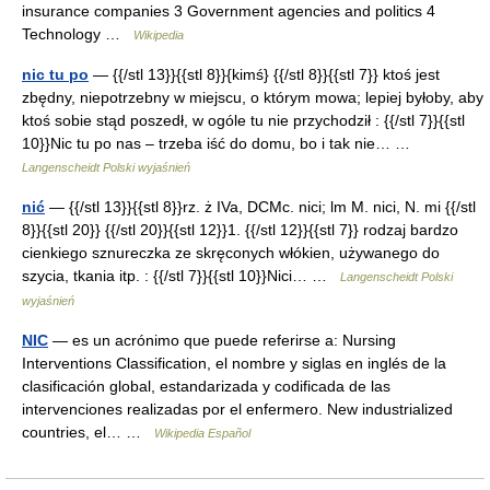
insurance companies 3 Government agencies and politics 4
Technology …
Wikipedia
nic tu po
— {{/stl 13}}{{stl 8}}{kimś} {{/stl 8}}{{stl 7}} ktoś jest
zbędny, niepotrzebny w miejscu, o którym mowa; lepiej byłoby, aby
ktoś sobie stąd poszedł, w ogóle tu nie przychodził : {{/stl 7}}{{stl
10}}Nic tu po nas – trzeba iść do domu, bo i tak nie… …
Langenscheidt Polski wyjaśnień
nić
— {{/stl 13}}{{stl 8}}rz. ż IVa, DCMc. nici; lm M. nici, N. mi {{/stl
8}}{{stl 20}} {{/stl 20}}{{stl 12}}1. {{/stl 12}}{{stl 7}} rodzaj bardzo
cienkiego sznureczka ze skręconych włókien, używanego do
szycia, tkania itp. : {{/stl 7}}{{stl 10}}Nici… …
Langenscheidt Polski
wyjaśnień
NIC
— es un acrónimo que puede referirse a: Nursing
Interventions Classification, el nombre y siglas en inglés de la
clasificación global, estandarizada y codificada de las
intervenciones realizadas por el enfermero. New industrialized
countries, el… …
Wikipedia Español