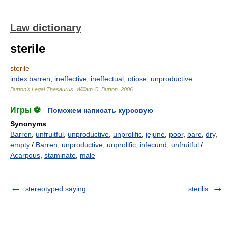
Law dictionary
sterile
sterile
index
barren
,
ineffective
,
ineffectual
,
otiose
,
unproductive
Burton's Legal Thesaurus.
William C. Burton
.
2006
Игры ⚽
Поможем написать курсовую
Synonyms
:
Barren
,
unfruitful
,
unproductive
,
unprolific
,
jejune
,
poor
,
bare
,
dry
,
empty
/
Barren
,
unproductive
,
unprolific
,
infecund
,
unfruitful
/
Acarpous
,
staminate
,
male
stereotyped saying
sterilis