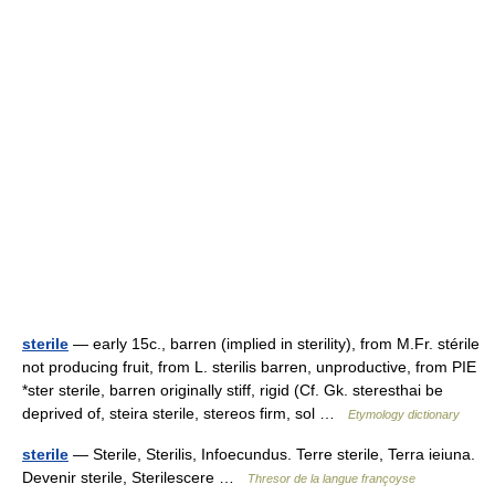
sterile
— early 15c., barren (implied in sterility), from M.Fr. stérile
not producing fruit, from L. sterilis barren, unproductive, from PIE
*ster sterile, barren originally stiff, rigid (Cf. Gk. steresthai be
deprived of, steira sterile, stereos firm, sol …
Etymology dictionary
sterile
— Sterile, Sterilis, Infoecundus. Terre sterile, Terra ieiuna.
Devenir sterile, Sterilescere …
Thresor de la langue françoyse