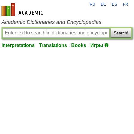
RU
DE
ES
FR
en-academic.com
Academic Dictionaries and Encyclopedias
Search!
Interpretations
Translations
Books
Игры ⚽