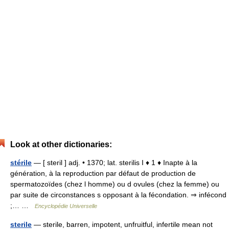
Look at other dictionaries:
stérile
— [ steril ] adj. • 1370; lat. sterilis I ♦ 1 ♦ Inapte à la
génération, à la reproduction par défaut de production de
spermatozoïdes (chez l homme) ou d ovules (chez la femme) ou
par suite de circonstances s opposant à la fécondation. ⇒ infécond
;… …
Encyclopédie Universelle
sterile
— sterile, barren, impotent, unfruitful, infertile mean not