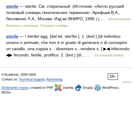
sterile
— sterile. См. стерильный. (Источник: «Англо русский
толковый словарь генетических терминов». Арефьев В.А.,
Лисовенко Л.А., Москва: Изд во ВНИРО, 1995 г.) …
Молекулярная
биология и генетика. Толковый словарь.
sterile
— / stɛrile/ agg. [dal lat. sterĭlis ]. 1. (biol.) [di individuo
umano o animale, che non è in grado di generare o di concepire:
un cavallo, una coppia s. ; diventare s., rendere s. ] ▶◀ infecondo.
◀▶ fecondo, fertile, prolifico. 2. (bot.) [di… …
Enciclopedia Italiana
© Academic, 2000-2026
18+
Contact us:
Technical Support
,
Advertising
Dictionaries export
, created on PHP,
Joomla,
Drupal,
WordPress,
MODx.