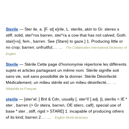
Sterile
— Ster ile, a. [F. st[ e]rile, L. sterilis, akin to Gr. stereo s
stiff, solid, stei^ros barren, stei^ra a cow that has not calved, Goth.
stair[=o], fem., barren. See {Stare} to gaze.] 1. Producing little or
no crop; barren; unfruitful;… …
The Collaborative International Dictionary of
English
Sterile
— Stérile Cette page d’homonymie répertorie les différents
sujets et articles partageant un même nom. Stérile signifie soit
sans vie, soit sans possibilité de la donner. Stérile Désinfecté:
Médicalement, un milieu stérile est un milieu désinfecté,… …
Wikipédia en Français
sterile
— [ster′əl; ] Brit & Cdn, usually [, ster′īl΄] adj. [L sterilis < IE *
ster , barren (> Gr steira, barren, OE stierc, calf), special use of
base * ster , stiff, rigid > STARE] 1. incapable of producing others
of its kind; barren 2.… …
English World dictionary