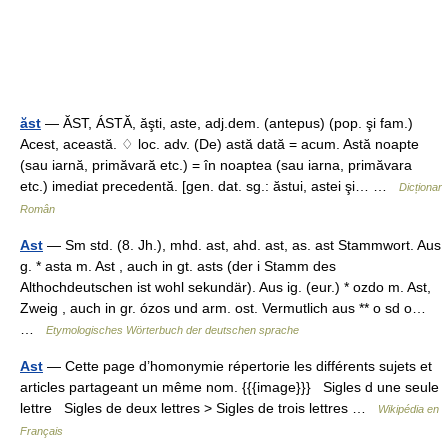
ăst
— ĂST, ÁSTĂ, ăşti, aste, adj.dem. (antepus) (pop. şi fam.)
Acest, această. ♢ loc. adv. (De) astă dată = acum. Astă noapte
(sau iarnă, primăvară etc.) = în noaptea (sau iarna, primăvara
etc.) imediat precedentă. [gen. dat. sg.: ăstui, astei şi… …
Dicționar
Român
Ast
— Sm std. (8. Jh.), mhd. ast, ahd. ast, as. ast Stammwort. Aus
g. * asta m. Ast , auch in gt. asts (der i Stamm des
Althochdeutschen ist wohl sekundär). Aus ig. (eur.) * ozdo m. Ast,
Zweig , auch in gr. ózos und arm. ost. Vermutlich aus ** o sd o…
…
Etymologisches Wörterbuch der deutschen sprache
Ast
— Cette page d’homonymie répertorie les différents sujets et
articles partageant un même nom. {{{image}}} Sigles d une seule
lettre Sigles de deux lettres > Sigles de trois lettres …
Wikipédia en
Français