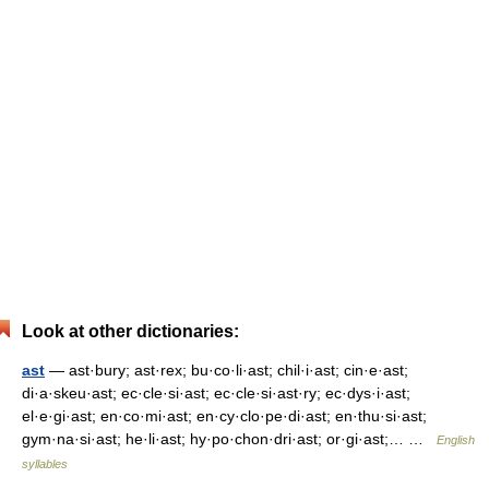
Look at other dictionaries:
ast
— ast·bury; ast·rex; bu·co·li·ast; chil·i·ast; cin·e·ast;
di·a·skeu·ast; ec·cle·si·ast; ec·cle·si·ast·ry; ec·dys·i·ast;
el·e·gi·ast; en·co·mi·ast; en·cy·clo·pe·di·ast; en·thu·si·ast;
gym·na·si·ast; he·li·ast; hy·po·chon·dri·ast; or·gi·ast;… …
English
syllables