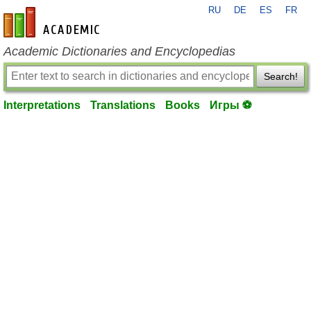
RU
DE
ES
FR
en-academic.com
Academic Dictionaries and Encyclopedias
Search!
Interpretations
Translations
Books
Игры ⚽