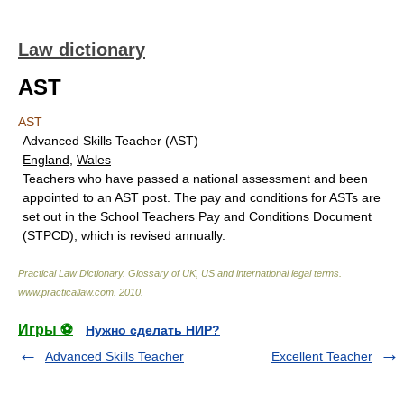
Law dictionary
AST
AST
Advanced Skills Teacher (AST)
England
,
Wales
Teachers who have passed a national assessment and been
appointed to an AST post. The pay and conditions for ASTs are
set out in the School Teachers Pay and Conditions Document
(STPCD), which is revised annually.
Practical Law Dictionary. Glossary of UK, US and international legal terms
.
www.practicallaw.com
.
2010
.
Игры ⚽
Нужно сделать НИР?
Advanced Skills Teacher
Excellent Teacher