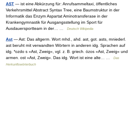
AST
— ist eine Abkürzung für: Anrufsammeltaxi, öffentliches
Verkehrsmittel Abstract Syntax Tree, eine Baumstruktur in der
Informatik das Enzym Aspartat Aminotransferase in der
Krankengymnastik für Ausgangsstellung im Sport für
Ausdauersportteam in der… …
Deutsch Wikipedia
Ast
— Ast: Das altgerm. Wort mhd., ahd. ast, got. asts, mniederl.
ast beruht mit verwandten Wörtern in anderen idg. Sprachen auf
idg. *ozdo s »Ast, Zweig«, vgl. z. B. griech. ózos »Ast, Zweig« und
armen. ost »Ast, Zweig«. Das idg. Wort ist eine alte… …
Das
Herkunftswörterbuch