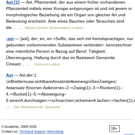
Ast [1]
— Ast, Pflanzenteil, der aus einem früher vorhandenen
Pflanzenteil mittels einer Knospe entsprungen ist und mit jenem in
morphologischer Beziehung als ein Organ von gleicher Art und
Bedeutung erscheint. Äste eines Baumes oder Strauches sind
die… …
Meyers Großes Konversations-Lexikon
-ast
— [ast], der; en, en <Suffix, das sich mit fremdsprachigen, nur
gebunden vorkommenden Substantiven verbindet>: kennzeichnet
eine männliche Person in Bezug auf Beruf, Tätigkeit,
Überzeugung, Haltung durch das im Basiswort Genannte:
Cineast… …
Universal-Lexikon
Ast
— Ast,der:1.
〈inBretternusw.sichtbareAnsatzstelleeinesgroßenZweiges〉
Astansatz·Knorren·Astknorren–2.⇨Zweig(1)–3.⇨Rücken(1)–
4.⇨Buckel(1)–5.⇨Abzweigung–
6.einenA.durchsägen:⇨schnarchen;sicheinenA.lachen;⇨lachen(1)
…
Das Wörterbuch der Synonyme
© Academic, 2000-2026
18+
Contact us:
Technical Support
,
Advertising