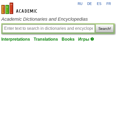
RU
DE
ES
FR
en-academic.com
Academic Dictionaries and Encyclopedias
Search!
Interpretations
Translations
Books
Игры ⚽