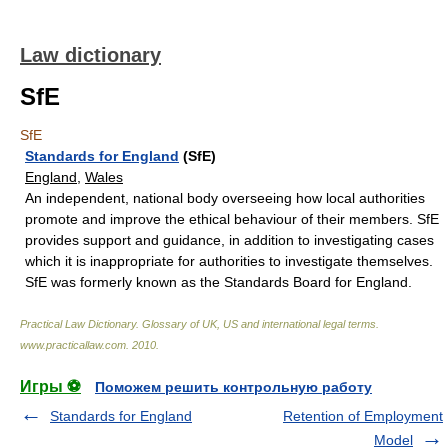
Law dictionary
SfE
SfE
Standards for England
(SfE)
England
,
Wales
An independent, national body overseeing how local authorities
promote and improve the ethical behaviour of their members. SfE
provides support and guidance, in addition to investigating cases
which it is inappropriate for authorities to investigate themselves.
SfE was formerly known as the Standards Board for England.
Practical Law Dictionary. Glossary of UK, US and international legal terms
.
www.practicallaw.com
.
2010
.
Игры ⚽
Поможем решить контрольную работу
Standards for England
Retention of Employment
Model