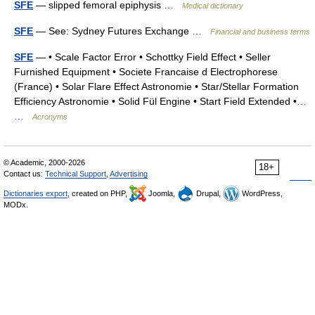
SFE
— slipped femoral epiphysis …
Medical dictionary
SFE
— See: Sydney Futures Exchange …
Financial and business terms
SFE
— • Scale Factor Error • Schottky Field Effect • Seller
Furnished Equipment • Societe Francaise d Electrophorese
(France) • Solar Flare Effect Astronomie • Star/Stellar Formation
Efficiency Astronomie • Solid Fül Engine • Start Field Extended •…
…
Acronyms
© Academic, 2000-2026
18+
Contact us:
Technical Support
,
Advertising
Dictionaries export
, created on PHP,
Joomla,
Drupal,
WordPress,
MODx.