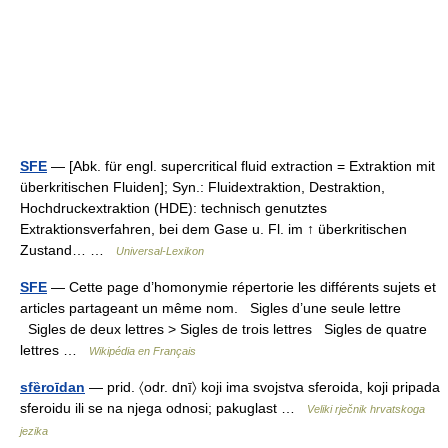
SFE
— [Abk. für engl. supercritical fluid extraction = Extraktion mit
überkritischen Fluiden]; Syn.: Fluidextraktion, Destraktion,
Hochdruckextraktion (HDE): technisch genutztes
Extraktionsverfahren, bei dem Gase u. Fl. im ↑ überkritischen
Zustand… …
Universal-Lexikon
SFE
— Cette page d’homonymie répertorie les différents sujets et
articles partageant un même nom. Sigles d’une seule lettre
Sigles de deux lettres > Sigles de trois lettres Sigles de quatre
lettres …
Wikipédia en Français
sfȅroīdan
— prid. 〈odr. dnī〉 koji ima svojstva sferoida, koji pripada
sferoidu ili se na njega odnosi; pakuglast …
Veliki rječnik hrvatskoga
jezika