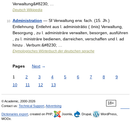
Verwaltung&#8230; …
Deutsch Wikipedia
Administration
— Sf Verwaltung erw. fach. (15. Jh.)
10
Entlehnung. Entlehnt aus l. administrātio ( ōnis) Verwaltung,
Besorgung , zu l. administrāre verwalten, besorgen, ausführen
, zu l. ministrāre bedienen, darreichen, verschaffen und l. ad
hinzu . Verbum:&#8230; …
Etymologisches Wörterbuch der deutschen sprache
Pages
Next
→
1
2
3
4
5
6
7
8
9
10
11
12
13
© Academic, 2000-2026
18+
Contact us:
Technical Support
,
Advertising
Dictionaries export
, created on PHP,
Joomla,
Drupal,
WordPress,
MODx.