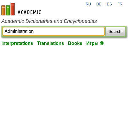
RU
DE
ES
FR
en-academic.com
Academic Dictionaries and Encyclopedias
Search!
Interpretations
Translations
Books
Игры ⚽