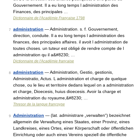
Gouvernement. Il a eu long temps l administration des
Finances, des principales …
Dictionnaire de l'Académie Française 1798
administration
— Administration. s. f. Gouvernement,
7
direction, conduite. Il a eu long temps l administration des
finances, des principales affaires. il avoit l administration de
toutes choses. un tuteur est obligé de rendre compte de l
administration qu il a&#8230; …
Dictionnaire de l'Académie française
administration
— Administration, Gestio, gestionis,
8
Administratio, Actus. L administration et charge de quelque
chose, ou le lieu et territoire dedans lequel on a administration
et charge, Dioecesis, huius dioecesis. Avoir la charge et
administration du royaume,&#8230; …
Thresor de la langue françoyse
Administration
— (lat. administrare „verwalten“) bezeichnet
9
allgemein die Verwaltung eines Staates, einer Provinz, eines
Landkreises, eines Ortes, einer Körperschaft oder öffentlichen
Einrichtung oder auch eines Vereins speziell die öffentliche