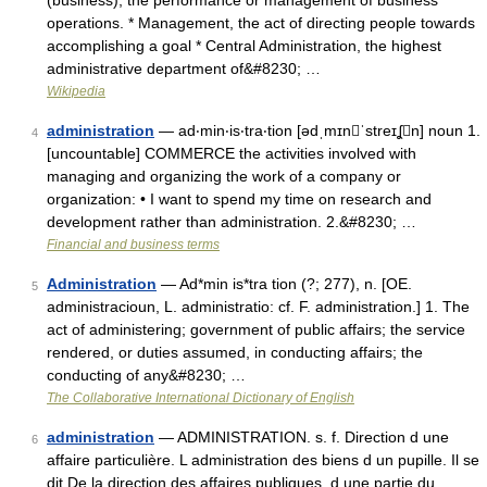
(business), the performance or management of business
operations. * Management, the act of directing people towards
accomplishing a goal * Central Administration, the highest
administrative department of&#8230; …
Wikipedia
administration
— ad‧min‧is‧tra‧tion [ədˌmɪnˈstreɪʆn] noun 1.
4
[uncountable] COMMERCE the activities involved with
managing and organizing the work of a company or
organization: • I want to spend my time on research and
development rather than administration. 2.&#8230; …
Financial and business terms
Administration
— Ad*min is*tra tion (?; 277), n. [OE.
5
administracioun, L. administratio: cf. F. administration.] 1. The
act of administering; government of public affairs; the service
rendered, or duties assumed, in conducting affairs; the
conducting of any&#8230; …
The Collaborative International Dictionary of English
administration
— ADMINISTRATION. s. f. Direction d une
6
affaire particulière. L administration des biens d un pupille. Il se
dit De la direction des affaires publiques, d une partie du