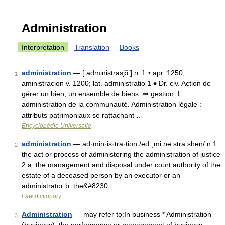
Administration
Interpretation
Translation
Books
administration
— [ administrasjɔ̃ ] n. f. • apr. 1250;
1
aministracion v. 1200; lat. administratio 1 ♦ Dr. civ. Action de
gérer un bien, un ensemble de biens. ⇒ gestion. L
administration de la communauté. Administration légale :
attributs patrimoniaux se rattachant …
Encyclopédie Universelle
administration
— ad·min·is·tra·tion /əd ˌmi nə strā shən/ n 1:
2
the act or process of administering the administration of justice
2 a: the management and disposal under court authority of the
estate of a deceased person by an executor or an
administrator b: the&#8230; …
Law dictionary
Administration
— may refer to:In business * Administration
3