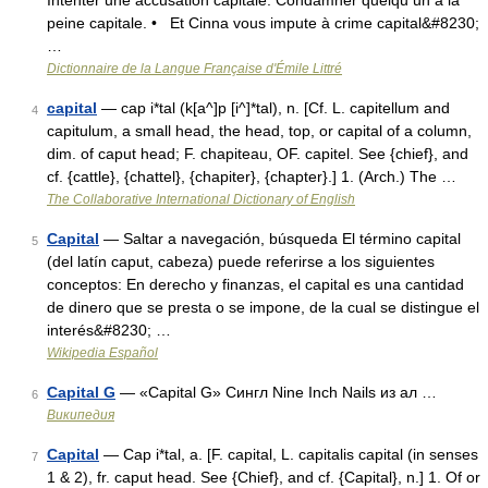
Intenter une accusation capitale. Condamner quelqu un à la
peine capitale. • Et Cinna vous impute à crime capital&#8230;
…
Dictionnaire de la Langue Française d'Émile Littré
capital
— cap i*tal (k[a^]p [i^]*tal), n. [Cf. L. capitellum and
4
capitulum, a small head, the head, top, or capital of a column,
dim. of caput head; F. chapiteau, OF. capitel. See {chief}, and
cf. {cattle}, {chattel}, {chapiter}, {chapter}.] 1. (Arch.) The …
The Collaborative International Dictionary of English
Capital
— Saltar a navegación, búsqueda El término capital
5
(del latín caput, cabeza) puede referirse a los siguientes
conceptos: En derecho y finanzas, el capital es una cantidad
de dinero que se presta o se impone, de la cual se distingue el
interés&#8230; …
Wikipedia Español
Capital G
— «Capital G» Сингл Nine Inch Nails из ал …
6
Википедия
Capital
— Cap i*tal, a. [F. capital, L. capitalis capital (in senses
7
1 & 2), fr. caput head. See {Chief}, and cf. {Capital}, n.] 1. Of or