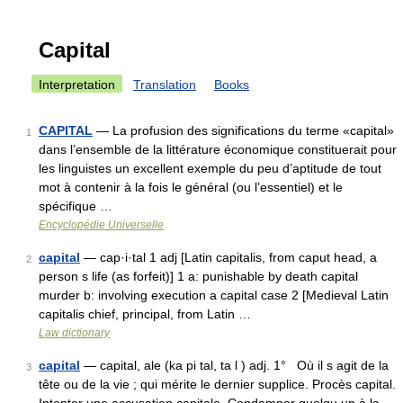
Capital
Interpretation
Translation
Books
CAPITAL
— La profusion des significations du terme «capital»
1
dans l’ensemble de la littérature économique constituerait pour
les linguistes un excellent exemple du peu d’aptitude de tout
mot à contenir à la fois le général (ou l’essentiel) et le
spécifique …
Encyclopédie Universelle
capital
— cap·i·tal 1 adj [Latin capitalis, from caput head, a
2
person s life (as forfeit)] 1 a: punishable by death capital
murder b: involving execution a capital case 2 [Medieval Latin
capitalis chief, principal, from Latin …
Law dictionary
capital
— capital, ale (ka pi tal, ta l ) adj. 1° Où il s agit de la
3
tête ou de la vie ; qui mérite le dernier supplice. Procès capital.