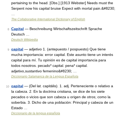
pertaining to the head. [Obs.] [1913 Webster] Needs must the
Serpent now his capital bruise Expect with mortal pain.&#8230;
…
The Collaborative International Dictionary of English
Capital
— Beschreibung Wirtschaftszeitschrift Sprache
8
Deutsch …
Deutsch Wikipedia
capital
— adjetivo 1. (antepuesto / pospuesto) Que tiene
9
mucha importancia: error capital. Este asunto tiene un interés
capital para mí. Tu opinión es de capital importancia para
todos nosotros. pecado* capital. pena* capital.
adjetivo,sustantivo femenino&#8230; …
Diccionario Salamanca de la Lengua Española
capital
— (Del lat. capitālis). 1. adj. Perteneciente o relativo a
10
la cabeza. 2. En la doctrina cristiana, se dice de los siete
pecados o vicios que son cabeza u origen de otros; como la
soberbia. 3. Dicho de una población: Principal y cabeza de un
Estado …
Diccionario de la lengua española