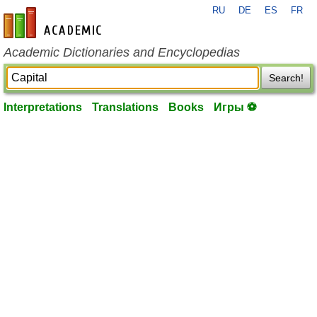
RU
DE
ES
FR
en-academic.com
Academic Dictionaries and Encyclopedias
Search!
Interpretations
Translations
Books
Игры ⚽