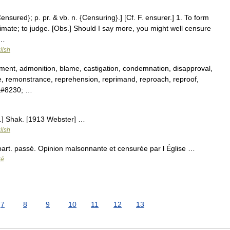
ensured}; p. pr. & vb. n. {Censuring}.] [Cf. F. ensurer.] 1. To form
timate; to judge. [Obs.] Should I say more, you might well censure
 …
lish
ment, admonition, blame, castigation, condemnation, disapproval,
e, remonstrance, reprehension, reprimand, reproach, reproof,
,&#8230; …
s.] Shak. [1913 Webster] …
lish
part. passé. Opinion malsonnante et censurée par l Église …
ré
7
8
9
10
11
12
13