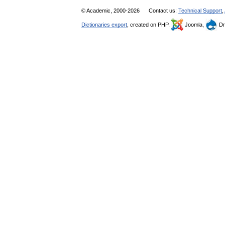
© Academic, 2000-2026
Contact us:
Technical Support
,
Dictionaries export
, created on PHP,
Joomla,
Dr