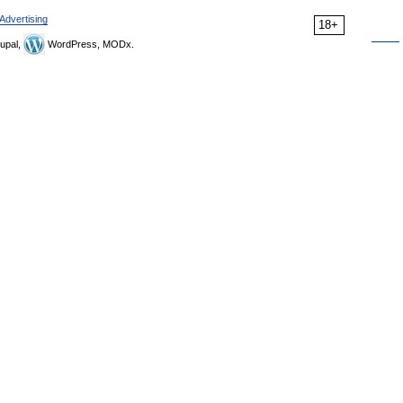
Advertising
18+
upal,
WordPress, MODx.