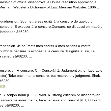
ression of official disapproval a House resolution approving a
t Merriam Webster’s Dictionary of Law. Merriam Webster. 1996 …
préhension. Soumettre ses écrits à la censure de quelqu un.
a censure. S exposer à la censure.Censure, se dit aussi en matière
ndamnation.&#8230; …
prehension. Je soûmets mes escrits & mes actions à vostre
ffrir la censure. s exposer à la censure. Il signifie aussi, Le
 La censure&#8230; …
ensere: cf. F. censure. Cf. {Censor}.] 1. Judgment either favorable
bster] Take each man s censure, but reserve thy judgment. Shak.
&#8230; …
lish
S /ˈsenʃər/ noun [U] FORMAL ► strong criticism or disapproval:
g unsuitable investments, face censure and fines of $10,000 each.
/ verb&#8230; …