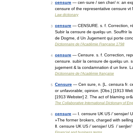
censure
— cen·sure / sen chər/ n: an exp
2
censure of the representative censure v
Law dictionary
censure
— CENSURE. s. f. Correction, ré
3
Subir la censure de quelqu un. Souffrir l
de Dogme, d Un Jugement qui porte co
Dictionnaire de l'Académie Française 1798
censure
— Censure. s. f. Correction, re
4
censure. subir la censure de quelqu un. sou
jugement & la condamnation d un livre.
Dictionnaire de l'Académie française
Censure
— Cen sure, n. [L. censura fr. c
5
or unfavorable; opinion. [Obs.] [1913 We
[1913 Webster] 2. The act of blaming or
The Collaborative International Dictionary of Eng
censure
— Ⅰ. censure UK US /ˈsensjər/ U
6
»The former brokers, charged with sellin
Ⅱ. censure UK US /ˈsensjər/ US /ˈsenʃər
Financial and business terms