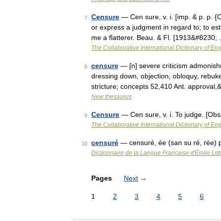
Censure
— Cen sure, v. i. [imp. & p. p. {C
7
or express a judgment in regard to; to es
me a flatterer. Beau. & Fl. [1913&#8230;
The Collaborative International Dictionary of Eng
censure
— [n] severe criticism admonish
8
dressing down, objection, obloquy, rebuk
stricture; concepts 52,410 Ant. approval
New thesaurus
Censure
— Cen sure, v. i. To judge. [Ob
9
The Collaborative International Dictionary of Eng
censuré
— censuré, ée (san su ré, rée) 
10
Dictionnaire de la Langue Française d'Émile Litt
Pages
Next
→
1
2
3
4
5
6