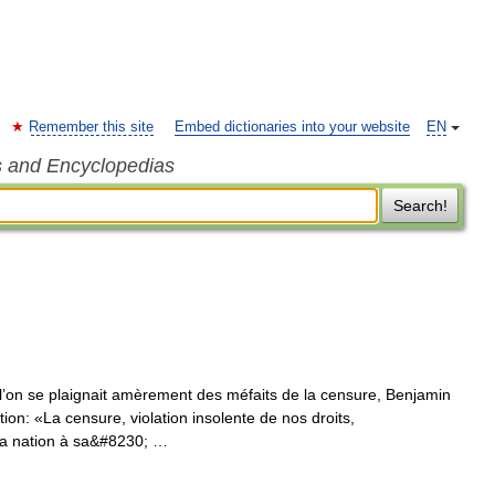
Remember this site
Embed dictionaries into your website
EN
s and Encyclopedias
Search!
on se plaignait amèrement des méfaits de la censure, Benjamin
tion: «La censure, violation insolente de nos droits,
 la nation à sa&#8230; …