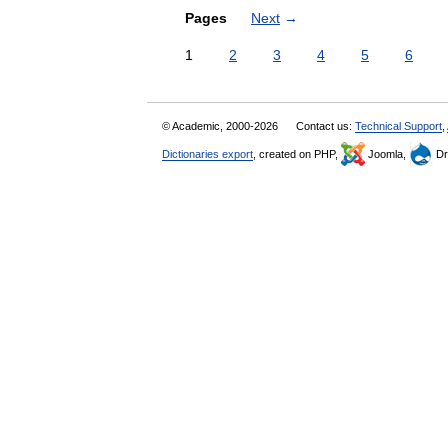
Pages
Next
→
1
2
3
4
5
6
© Academic, 2000-2026
Contact us:
Technical Support
,
Dictionaries export
, created on PHP,
Joomla,
Dr