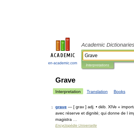
Academic Dictionarie
en-academic.com
Interpretations
Grave
Interpretation
Translation
Books
grave
— [ grav ] adj. • déb. XIVe « importan
1
avec réserve et dignité; qui donne de l i
magistra …
Encyclopédie Universelle