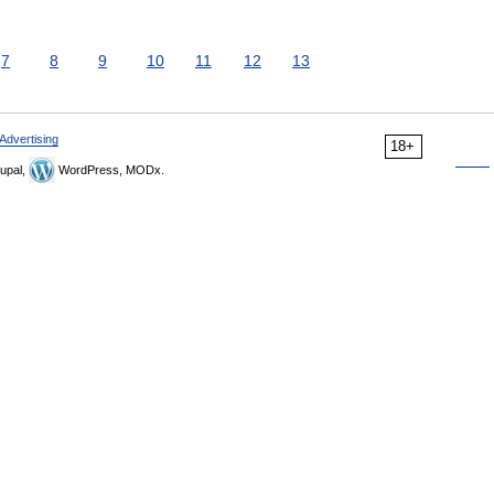
7
8
9
10
11
12
13
Advertising
18+
upal,
WordPress, MODx.