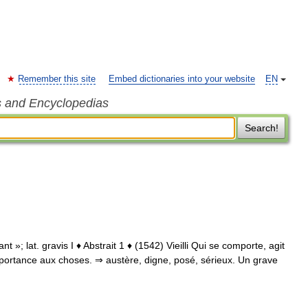
Remember this site
Embed dictionaries into your website
EN
s and Encyclopedias
Search!
t »; lat. gravis I ♦ Abstrait 1 ♦ (1542) Vieilli Qui se comporte, agit
mportance aux choses. ⇒ austère, digne, posé, sérieux. Un grave