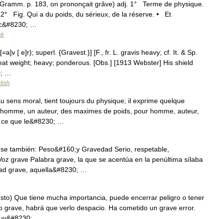
, Gramm. p. 183, on prononçait grâve) adj. 1° Terme de physique.
 2° Fig. Qui a du poids, du sérieux, de la réserve. • Et
vec&#8230; …
ré
v [ e]r); superl. {Gravest.}] [F., fr. L. gravis heavy; cf. It. & Sp.
reat weight; heavy; ponderous. [Obs.] [1913 Webster] His shield
0; …
lish
s moral, tient toujours du physique; il exprime quelque
Un homme, un auteur, des maximes de poids, pour homme, auteur,
x ce que le&#8230; …
se también: Peso&#160;y Gravedad Serio, respetable,
 Voz grave Palabra grave, la que se acentúa en la penúltima sílaba
ad grave, aquella&#8230; …
sto) Que tiene mucha importancia, puede encerrar peligro o tener
o grave, habrá que verlo despacio. Ha cometido un grave error.
 muy&#8230; …