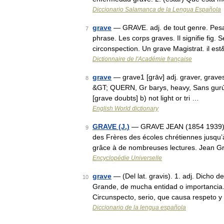
Diccionario Salamanca de la Lengua Española
grave
— GRAVE. adj. de tout genre. Pesa
7
phrase. Les corps graves. Il signifie fig. 
circonspection. Un grave Magistrat. il e
Dictionnaire de l'Académie française
grave
— grave1 [grāv] adj. graver, gravest
8
&GT; QUERN, Gr barys, heavy, Sans gurúh,
[grave doubts] b) not light or tri …
English World dictionary
GRAVE (J.)
— GRAVE JEAN (1854 1939) Né
9
des Frères des écoles chrétiennes jusqu’
grâce à de nombreuses lectures. Jean G
Encyclopédie Universelle
grave
— (Del lat. gravis). 1. adj. Dicho d
10
Grande, de mucha entidad o importancia.
Circunspecto, serio, que causa respeto y
Diccionario de la lengua española