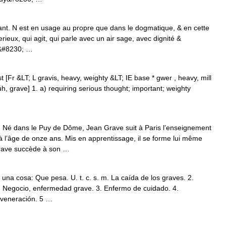
nt. N est en usage au propre que dans le dogmatique, & en cette
Serieux, qui agit, qui parle avec un air sage, avec dignité &
st&#8230; …
 [Fr &LT; L gravis, heavy, weighty &LT; IE base * gwer , heavy, mill
 grave] 1. a) requiring serious thought; important; weighty
 dans le Puy de Dôme, Jean Grave suit à Paris l’enseignement
à l’âge de onze ans. Mis en apprentissage, il se forme lui même
rave succède à son …
e una cosa: Que pesa. U. t. c. s. m. La caída de los graves. 2.
 Negocio, enfermedad grave. 3. Enfermo de cuidado. 4.
 veneración. 5 …