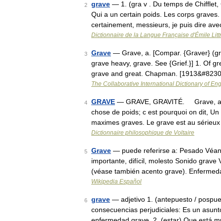
grave
— 1. (gra v . Du temps de Chifflet
2
Qui a un certain poids. Les corps graves.
certainement, messieurs, je puis dire a
Dictionnaire de la Langue Française d'Émile Litt
Grave
— Grave, a. [Compar. {Graver} (gr[=a]
3
grave heavy, grave. See {Grief.}] 1. Of g
grave and great. Chapman. [1913&#823
The Collaborative International Dictionary of Eng
GRAVE
— GRAVE, GRAVITÉ. Grave, au sen
4
chose de poids; c est pourquoi on dit, 
maximes graves. Le grave est au sérieu
Dictionnaire philosophique de Voltaire
Grave
— puede referirse a: Pesado Véan
5
importante, difícil, molesto Sonido grave
(véase también acento grave). Enfermed
Wikipedia Español
grave
— adjetivo 1. (antepuesto / pospue
6
consecuencias perjudiciales: Es un asunt
enfermedad grave. 2. (estar) Que está