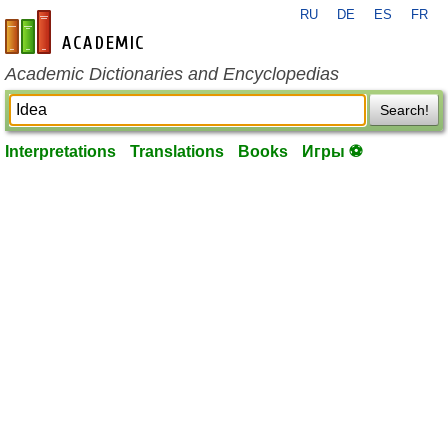
RU
DE
ES
FR
en-academic.com
Academic Dictionaries and Encyclopedias
Search!
Interpretations
Translations
Books
Игры ⚽