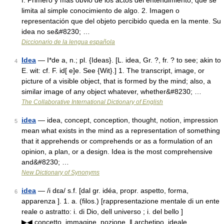
f. Primero y más obvio de los actos del entendimiento, que se
limita al simple conocimiento de algo. 2. Imagen o
representación que del objeto percibido queda en la mente. Su
idea no se&#8230; …
Diccionario de la lengua española
Idea
— I*de a, n.; pl. {Ideas}. [L. idea, Gr. ?, fr. ? to see; akin to
4
E. wit: cf. F. id[ e]e. See {Wit}.] 1. The transcript, image, or
picture of a visible object, that is formed by the mind; also, a
similar image of any object whatever, whether&#8230; …
The Collaborative International Dictionary of English
idea
— idea, concept, conception, thought, notion, impression
5
mean what exists in the mind as a representation of something
that it apprehends or comprehends or as a formulation of an
opinion, a plan, or a design. Idea is the most comprehensive
and&#8230; …
New Dictionary of Synonyms
idea
— /i dɛa/ s.f. [dal gr. idéa, propr. aspetto, forma,
6
apparenza ]. 1. a. (filos.) [rappresentazione mentale di un ente
reale o astratto: i. di Dio, dell universo ; i. del bello ]
▶◀ concetto, immagine, nozione. ‖ archetipo, ideale,