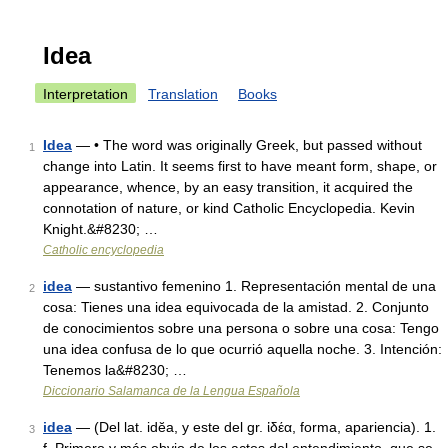
Idea
Interpretation
Translation
Books
Idea
— • The word was originally Greek, but passed without
1
change into Latin. It seems first to have meant form, shape, or
appearance, whence, by an easy transition, it acquired the
connotation of nature, or kind Catholic Encyclopedia. Kevin
Knight.&#8230; …
Catholic encyclopedia
idea
— sustantivo femenino 1. Representación mental de una
2
cosa: Tienes una idea equivocada de la amistad. 2. Conjunto
de conocimientos sobre una persona o sobre una cosa: Tengo
una idea confusa de lo que ocurrió aquella noche. 3. Intención:
Tenemos la&#8230; …
Diccionario Salamanca de la Lengua Española
idea
— (Del lat. idĕa, y este del gr. ἰδέα, forma, apariencia). 1.
3