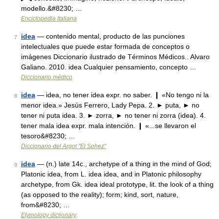
modello.&#8230; …
Enciclopedia Italiana
idea
— contenido mental, producto de las punciones
7
intelectuales que puede estar formada de conceptos o
imágenes Diccionario ilustrado de Términos Médicos.. Alvaro
Galiano. 2010. idea Cualquier pensamiento, concepto …
Diccionario médico
idea
— idea, no tener idea expr. no saber. ❙ «No tengo ni la
8
menor idea.» Jesús Ferrero, Lady Pepa. 2. ► puta, ► no
tener ni puta idea. 3. ► zorra, ► no tener ni zorra (idea). 4.
tener mala idea expr. mala intención. ❙ «...se llevaron el
tesoro&#8230; …
Diccionario del Argot "El Sohez"
idea
— (n.) late 14c., archetype of a thing in the mind of God;
9
Platonic idea, from L. idea idea, and in Platonic philosophy
archetype, from Gk. idea ideal prototype, lit. the look of a thing
(as opposed to the reality); form; kind, sort, nature,
from&#8230; …
Etymology dictionary