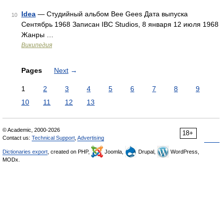
Idea
— Студийный альбом Bee Gees Дата выпуска
10
Сентябрь 1968 Записан IBC Studios, 8 января 12 июля 1968
Жанры …
Википедия
Pages
Next
→
1
2
3
4
5
6
7
8
9
10
11
12
13
© Academic, 2000-2026
18+
Contact us:
Technical Support
,
Advertising
Dictionaries export
, created on PHP,
Joomla,
Drupal,
WordPress,
MODx.