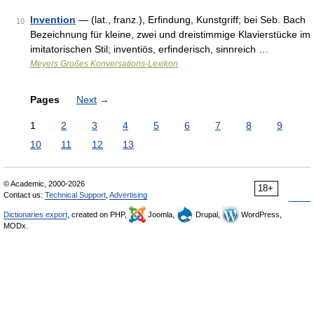
Invention
— (lat., franz.), Erfindung, Kunstgriff; bei Seb. Bach
10
Bezeichnung für kleine, zwei und dreistimmige Klavierstücke im
imitatorischen Stil; inventiös, erfinderisch, sinnreich …
Meyers Großes Konversations-Lexikon
Pages
Next
→
1
2
3
4
5
6
7
8
9
10
11
12
13
© Academic, 2000-2026
18+
Contact us:
Technical Support
,
Advertising
Dictionaries export
, created on PHP,
Joomla,
Drupal,
WordPress,
MODx.