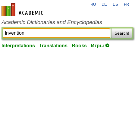
RU
DE
ES
FR
en-academic.com
Academic Dictionaries and Encyclopedias
Search!
Interpretations
Translations
Books
Игры ⚽