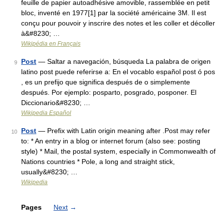
feuille de papier autoadhésive amovible, rassemblée en petit
bloc, inventé en 1977[1] par la société américaine 3M. Il est
conçu pour pouvoir y inscrire des notes et les coller et décoller
à&#8230; …
Wikipédia en Français
Post
— Saltar a navegación, búsqueda La palabra de origen
9
latino post puede referirse a: En el vocablo español post ó pos
, es un prefijo que significa después de o simplemente
después. Por ejemplo: posparto, posgrado, posponer. El
Diccionario&#8230; …
Wikipedia Español
Post
— Prefix with Latin origin meaning after .Post may refer
10
to: * An entry in a blog or internet forum (also see: posting
style) * Mail, the postal system, especially in Commonwealth of
Nations countries * Pole, a long and straight stick,
usually&#8230; …
Wikipedia
Pages
Next
→