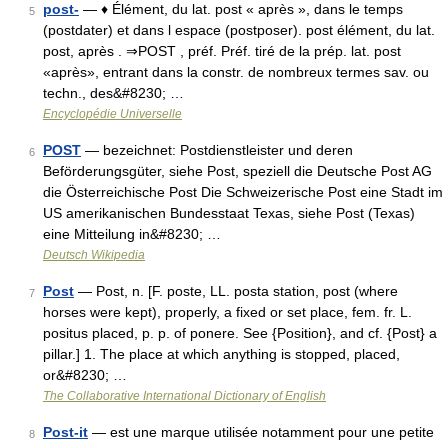
post-
— ♦ Élément, du lat. post « après », dans le temps
5
(postdater) et dans l espace (postposer). post élément, du lat.
post, après . ⇒POST , préf. Préf. tiré de la prép. lat. post
«après», entrant dans la constr. de nombreux termes sav. ou
techn., des&#8230; …
Encyclopédie Universelle
POST
— bezeichnet: Postdienstleister und deren
6
Beförderungsgüter, siehe Post, speziell die Deutsche Post AG
die Österreichische Post Die Schweizerische Post eine Stadt im
US amerikanischen Bundesstaat Texas, siehe Post (Texas)
eine Mitteilung in&#8230; …
Deutsch Wikipedia
Post
— Post, n. [F. poste, LL. posta station, post (where
7
horses were kept), properly, a fixed or set place, fem. fr. L.
positus placed, p. p. of ponere. See {Position}, and cf. {Post} a
pillar.] 1. The place at which anything is stopped, placed,
or&#8230; …
The Collaborative International Dictionary of English
Post-it
— est une marque utilisée notamment pour une petite
8