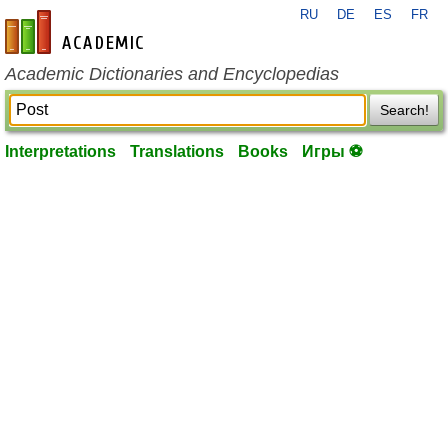
RU
DE
ES
FR
en-academic.com
Academic Dictionaries and Encyclopedias
Search!
Interpretations
Translations
Books
Игры ⚽