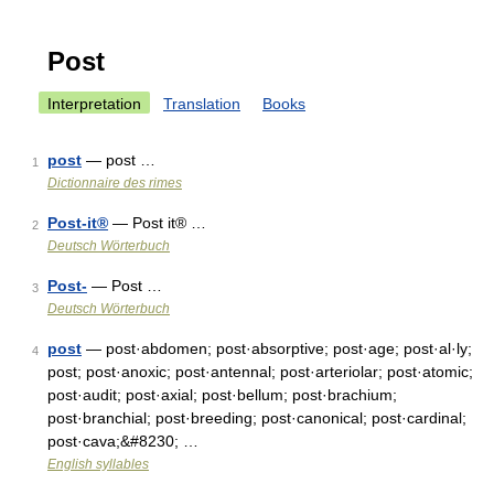
Post
Interpretation
Translation
Books
post
— post …
1
Dictionnaire des rimes
Post-it®
— Post it® …
2
Deutsch Wörterbuch
Post-
— Post …
3
Deutsch Wörterbuch
post
— post·abdomen; post·absorptive; post·age; post·al·ly;
4
post; post·anoxic; post·antennal; post·arteriolar; post·atomic;
post·audit; post·axial; post·bellum; post·brachium;
post·branchial; post·breeding; post·canonical; post·cardinal;
post·cava;&#8230; …
English syllables