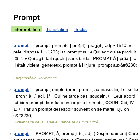
Prompt
Interpretation
Translation
Books
prompt
— prompt, prompte [ prɔ̃(pt), prɔ̃(p)t ] adj. • 1540; «
1
prêt, disposé à » 1205; lat. promptus I ♦ Qui agit ou se produit
tôt. 1 ♦ Qui agit, fait (qqch.) sans tarder. PROMPT À [ prɔ̃a ]. «
Il était violent, généreux, prompt à l injure, prompt aux&#8230;
…
Encyclopédie Universelle
prompt
— prompt, ompte (pron, pron t ; au masculin, le t se lie
2
: pron t à...) adj. 1° Qui ne tarde pas, soudain. • Leur abord
fut bien prompt, leur fuite encor plus prompte, CORN. Cid, IV,
1. • Par un prompt désespoir souvent on se marie, Qu on
s&#8230; …
Dictionnaire de la Langue Française d'Émile Littré
prompt
— PROMPT, Ă, prompţi, te, adj. (Despre oameni) Care
3