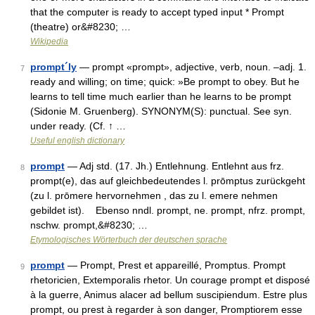
that the computer is ready to accept typed input * Prompt
(theatre) or&#8230; …
Wikipedia
prompt´ly
— prompt «prompt», adjective, verb, noun. –adj. 1.
7
ready and willing; on time; quick: »Be prompt to obey. But he
learns to tell time much earlier than he learns to be prompt
(Sidonie M. Gruenberg). SYNONYM(S): punctual. See syn.
under ready. (Cf. ↑ …
Useful english dictionary
prompt
— Adj std. (17. Jh.) Entlehnung. Entlehnt aus frz.
8
prompt(e), das auf gleichbedeutendes l. prōmptus zurückgeht
(zu l. prōmere hervornehmen , das zu l. emere nehmen
gebildet ist). Ebenso nndl. prompt, ne. prompt, nfrz. prompt,
nschw. prompt,&#8230; …
Etymologisches Wörterbuch der deutschen sprache
prompt
— Prompt, Prest et appareillé, Promptus. Prompt
9
rhetoricien, Extemporalis rhetor. Un courage prompt et disposé
à la guerre, Animus alacer ad bellum suscipiendum. Estre plus
prompt, ou prest à regarder à son danger, Promptiorem esse