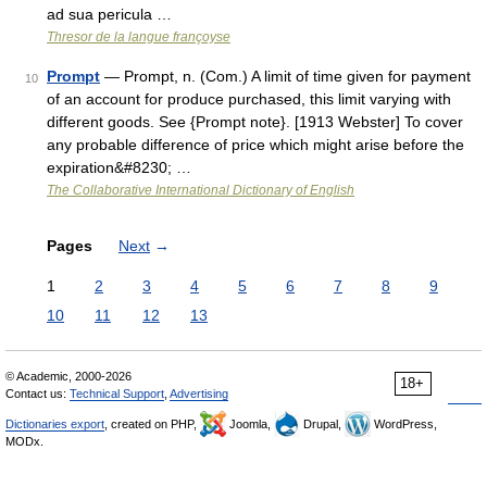
ad sua pericula …
Thresor de la langue françoyse
Prompt
— Prompt, n. (Com.) A limit of time given for payment
10
of an account for produce purchased, this limit varying with
different goods. See {Prompt note}. [1913 Webster] To cover
any probable difference of price which might arise before the
expiration&#8230; …
The Collaborative International Dictionary of English
Pages
Next
→
1
2
3
4
5
6
7
8
9
10
11
12
13
© Academic, 2000-2026
18+
Contact us:
Technical Support
,
Advertising
Dictionaries export
, created on PHP,
Joomla,
Drupal,
WordPress,
MODx.