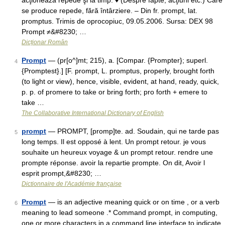
acţionează repede şi la timp. ♦ (Despre fapte, acţiuni etc.) Care
se produce repede, fără întârziere. – Din fr. prompt, lat.
promptus. Trimis de oprocopiuc, 09.05.2006. Sursa: DEX 98
Prompt ≠&#8230; …
Dicționar Român
Prompt
— (pr[o^]mt; 215), a. [Compar. {Prompter}; superl.
4
{Promptest}.] [F. prompt, L. promptus, properly, brought forth
(to light or view), hence, visible, evident, at hand, ready, quick,
p. p. of promere to take or bring forth; pro forth + emere to
take …
The Collaborative International Dictionary of English
prompt
— PROMPT, [promp]te. ad. Soudain, qui ne tarde pas
5
long temps. Il est opposé à lent. Un prompt retour. je vous
souhaite un heureux voyage & un prompt retour. rendre une
prompte réponse. avoir la repartie prompte. On dit, Avoir l
esprit prompt,&#8230; …
Dictionnaire de l'Académie française
Prompt
— is an adjective meaning quick or on time , or a verb
6
meaning to lead someone .* Command prompt, in computing,
one or more characters in a command line interface to indicate