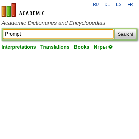
RU
DE
ES
FR
en-academic.com
Academic Dictionaries and Encyclopedias
Search!
Interpretations
Translations
Books
Игры ⚽