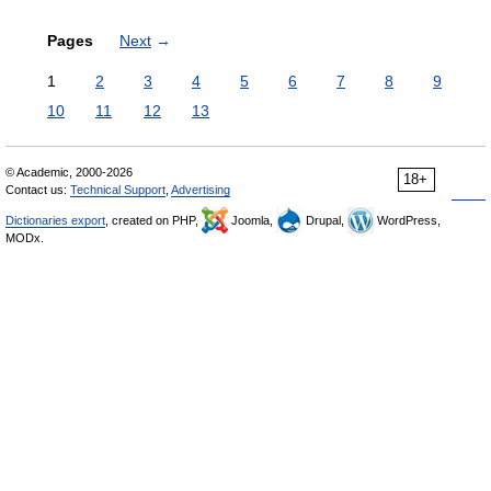
Pages
Next
→
1
2
3
4
5
6
7
8
9
10
11
12
13
© Academic, 2000-2026
18+
Contact us:
Technical Support
,
Advertising
Dictionaries export
, created on PHP,
Joomla,
Drupal,
WordPress,
MODx.