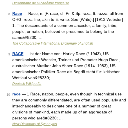
Dictionnaire de l'Académie française
Race
— Race, n. [F. race; cf. Pr. & Sp. raza, It. razza; all from
8
OHG. reiza line, akin to E. write. See {Write}.] [1913 Webster]
1. The descendants of a common ancestor; a family, tribe,
people, or nation, believed or presumed to belong to the
same&#8230; …
The Collaborative International Dictionary of English
RACE
— ist der Name von: Harley Race (* 1943), US
9
amerikanischer Wrestler, Trainer und Promoter Hugo Race,
australischer Musiker John Abner Race (1914–1983), US
amerikanischer Politiker Race als Begriff steht für: kritischer
Wettlauf von&#8230; …
Deutsch Wikipedia
race
— 1 Race, nation, people, even though in technical use
10
they are commonly differentiated, are often used popularly and
interchangeably to designate one of a number of great
divisions of mankind, each made up of an aggregate of
persons who are&#8230; …
New Dictionary of Synonyms