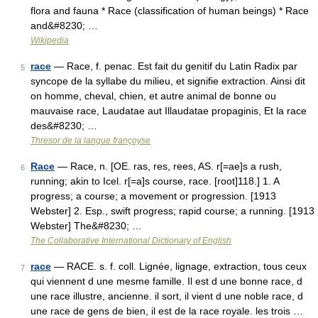
flora and fauna * Race (classification of human beings) * Race
and&#8230; …
Wikipedia
race
— Race, f. penac. Est fait du genitif du Latin Radix par
5
syncope de la syllabe du milieu, et signifie extraction. Ainsi dit
on homme, cheval, chien, et autre animal de bonne ou
mauvaise race, Laudatae aut Illaudatae propaginis, Et la race
des&#8230; …
Thresor de la langue françoyse
Race
— Race, n. [OE. ras, res, rees, AS. r[=ae]s a rush,
6
running; akin to Icel. r[=a]s course, race. [root]118.] 1. A
progress; a course; a movement or progression. [1913
Webster] 2. Esp., swift progress; rapid course; a running. [1913
Webster] The&#8230; …
The Collaborative International Dictionary of English
race
— RACE. s. f. coll. Lignée, lignage, extraction, tous ceux
7
qui viennent d une mesme famille. Il est d une bonne race, d
une race illustre, ancienne. il sort, il vient d une noble race, d
une race de gens de bien, il est de la race royale. les trois …