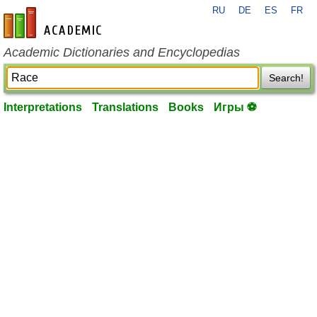
RU
DE
ES
FR
en-academic.com
Academic Dictionaries and Encyclopedias
Search!
Interpretations
Translations
Books
Игры ⚽