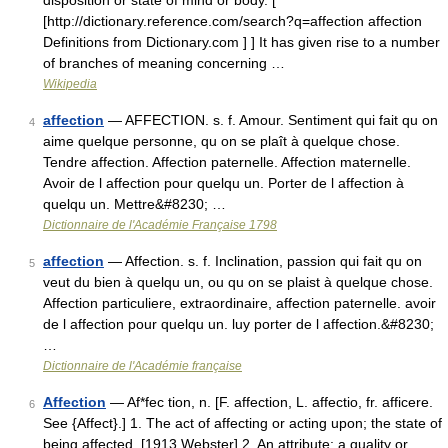
disposition or state of mind or body. [
[http://dictionary.reference.com/search?q=affection affection
Definitions from Dictionary.com ] ] It has given rise to a number
of branches of meaning concerning …
Wikipedia
affection
— AFFECTION. s. f. Amour. Sentiment qui fait qu on
4
aime quelque personne, qu on se plaît à quelque chose.
Tendre affection. Affection paternelle. Affection maternelle.
Avoir de l affection pour quelqu un. Porter de l affection à
quelqu un. Mettre&#8230; …
Dictionnaire de l'Académie Française 1798
affection
— Affection. s. f. Inclination, passion qui fait qu on
5
veut du bien à quelqu un, ou qu on se plaist à quelque chose.
Affection particuliere, extraordinaire, affection paternelle. avoir
de l affection pour quelqu un. luy porter de l affection.&#8230;
…
Dictionnaire de l'Académie française
Affection
— Af*fec tion, n. [F. affection, L. affectio, fr. afficere.
6
See {Affect}.] 1. The act of affecting or acting upon; the state of
being affected. [1913 Webster] 2. An attribute; a quality or