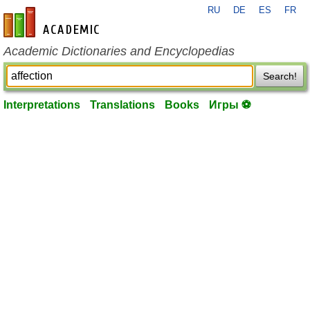
RU
DE
ES
FR
en-academic.com
Academic Dictionaries and Encyclopedias
Search!
Interpretations
Translations
Books
Игры ⚽