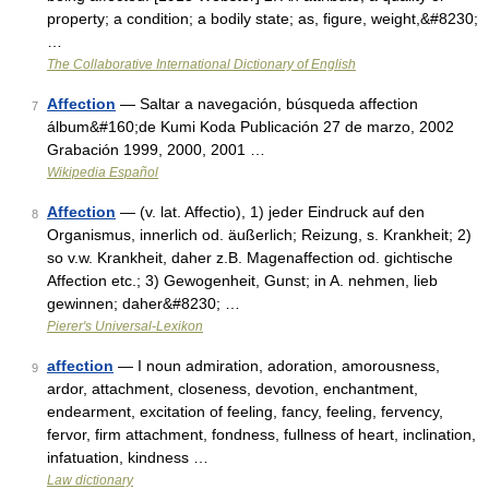
property; a condition; a bodily state; as, figure, weight,&#8230;
…
The Collaborative International Dictionary of English
Affection
— Saltar a navegación, búsqueda affection
7
álbum&#160;de Kumi Koda Publicación 27 de marzo, 2002
Grabación 1999, 2000, 2001 …
Wikipedia Español
Affection
— (v. lat. Affectio), 1) jeder Eindruck auf den
8
Organismus, innerlich od. äußerlich; Reizung, s. Krankheit; 2)
so v.w. Krankheit, daher z.B. Magenaffection od. gichtische
Affection etc.; 3) Gewogenheit, Gunst; in A. nehmen, lieb
gewinnen; daher&#8230; …
Pierer's Universal-Lexikon
affection
— I noun admiration, adoration, amorousness,
9
ardor, attachment, closeness, devotion, enchantment,
endearment, excitation of feeling, fancy, feeling, fervency,
fervor, firm attachment, fondness, fullness of heart, inclination,
infatuation, kindness …
Law dictionary