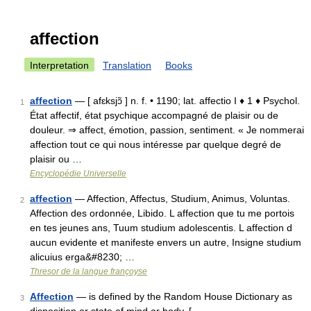
affection
Interpretation
Translation
Books
affection
— [ afɛksjɔ̃ ] n. f. • 1190; lat. affectio I ♦ 1 ♦ Psychol.
1
État affectif, état psychique accompagné de plaisir ou de
douleur. ⇒ affect, émotion, passion, sentiment. « Je nommerai
affection tout ce qui nous intéresse par quelque degré de
plaisir ou …
Encyclopédie Universelle
affection
— Affection, Affectus, Studium, Animus, Voluntas.
2
Affection des ordonnée, Libido. L affection que tu me portois
en tes jeunes ans, Tuum studium adolescentis. L affection d
aucun evidente et manifeste envers un autre, Insigne studium
alicuius erga&#8230; …
Thresor de la langue françoyse
Affection
— is defined by the Random House Dictionary as
3