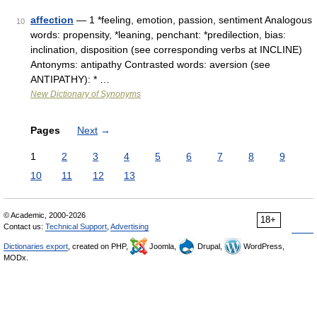
affection
— 1 *feeling, emotion, passion, sentiment Analogous
10
words: propensity, *leaning, penchant: *predilection, bias:
inclination, disposition (see corresponding verbs at INCLINE)
Antonyms: antipathy Contrasted words: aversion (see
ANTIPATHY): * …
New Dictionary of Synonyms
Pages
Next
→
1
2
3
4
5
6
7
8
9
10
11
12
13
© Academic, 2000-2026
18+
Contact us:
Technical Support
,
Advertising
Dictionaries export
, created on PHP,
Joomla,
Drupal,
WordPress,
MODx.