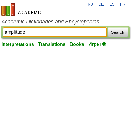
RU
DE
ES
FR
en-academic.com
Academic Dictionaries and Encyclopedias
Search!
Interpretations
Translations
Books
Игры ⚽