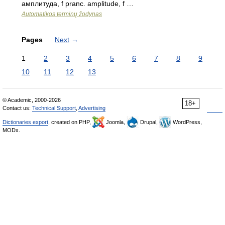
амплитуда, f pranc. amplitude, f …
Automatikos terminų žodynas
Pages
Next
→
1
2
3
4
5
6
7
8
9
10
11
12
13
© Academic, 2000-2026
18+
Contact us:
Technical Support
,
Advertising
Dictionaries export
, created on PHP,
Joomla,
Drupal,
WordPress,
MODx.