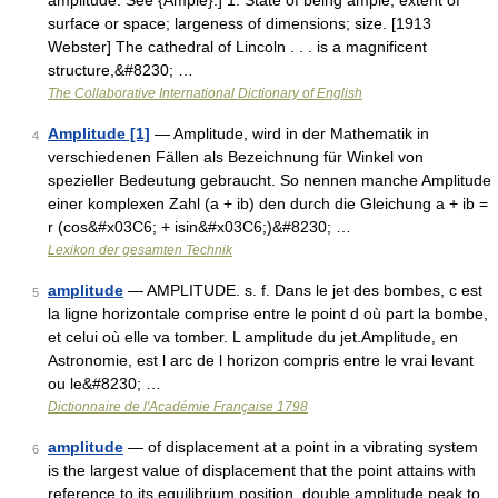
amplitude. See {Ample}.] 1. State of being ample; extent of
surface or space; largeness of dimensions; size. [1913
Webster] The cathedral of Lincoln . . . is a magnificent
structure,&#8230; …
The Collaborative International Dictionary of English
Amplitude [1]
— Amplitude, wird in der Mathematik in
4
verschiedenen Fällen als Bezeichnung für Winkel von
spezieller Bedeutung gebraucht. So nennen manche Amplitude
einer komplexen Zahl (a + ib) den durch die Gleichung a + ib =
r (cos&#x03C6; + isin&#x03C6;)&#8230; …
Lexikon der gesamten Technik
amplitude
— AMPLITUDE. s. f. Dans le jet des bombes, c est
5
la ligne horizontale comprise entre le point d où part la bombe,
et celui où elle va tomber. L amplitude du jet.Amplitude, en
Astronomie, est l arc de l horizon compris entre le vrai levant
ou le&#8230; …
Dictionnaire de l'Académie Française 1798
amplitude
— of displacement at a point in a vibrating system
6
is the largest value of displacement that the point attains with
reference to its equilibrium position. double amplitude peak to