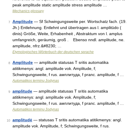
peak amplitude static amplitude stress amplitude …
Mechanics glossary
Amplitude
— Sf Schwingungsweite per. Wortschatz fach. (19.
7
Jh.) Entlehnung. Entlehnt und übertragen aus l. amplitūdo (
dinis) Größe, Weite, Erhabenheit , Abstraktum von l. amplus
umfangreich, geräumig, groß . Ebenso nndl. amplitude, ne.
amplitude, nfrz.&#8230; …
Etymologisches Wörterbuch der deutschen sprache
Amplitude
— amplitudė statusas T sritis automatika
8
atitikmenys: angl. amplitude vok. Amplitude, f;
Schwingungsweite, f rus. амплитуда, f pranc. amplitude, f …
Automatikos terminų žodynas
amplitude
— amplitudė statusas T sritis automatika
9
atitikmenys: angl. amplitude vok. Amplitude, f;
Schwingungsweite, f rus. амплитуда, f pranc. amplitude, f …
Automatikos terminų žodynas
amplitudė
— statusas T sritis automatika atitikmenys: angl.
10
amplitude vok. Amplitude, f; Schwingungsweite, f rus.