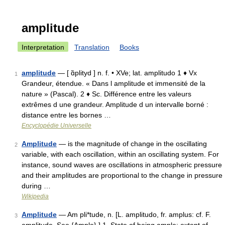
amplitude
Interpretation
Translation
Books
amplitude
— [ ɑ̃plityd ] n. f. • XVe; lat. amplitudo 1 ♦ Vx
1
Grandeur, étendue. « Dans l amplitude et immensité de la
nature » (Pascal). 2 ♦ Sc. Différence entre les valeurs
extrêmes d une grandeur. Amplitude d un intervalle borné :
distance entre les bornes …
Encyclopédie Universelle
Amplitude
— is the magnitude of change in the oscillating
2
variable, with each oscillation, within an oscillating system. For
instance, sound waves are oscillations in atmospheric pressure
and their amplitudes are proportional to the change in pressure
during …
Wikipedia
Amplitude
— Am pli*tude, n. [L. amplitudo, fr. amplus: cf. F.
3