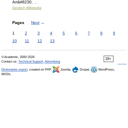
Art&#8230; …
Deutsch Wikipedia
Pages
Next
→
1
2
3
4
5
6
7
8
9
10
11
12
13
© Academic, 2000-2026
18+
Contact us:
Technical Support
,
Advertising
Dictionaries export
, created on PHP,
Joomla,
Drupal,
WordPress,
MODx.