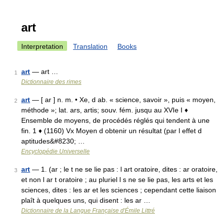
art
Interpretation
Translation
Books
art
— art …
1
Dictionnaire des rimes
art
— [ ar ] n. m. • Xe, d ab. « science, savoir », puis « moyen,
2
méthode »; lat. ars, artis; souv. fém. jusqu au XVIe I ♦
Ensemble de moyens, de procédés réglés qui tendent à une
fin. 1 ♦ (1160) Vx Moyen d obtenir un résultat (par l effet d
aptitudes&#8230; …
Encyclopédie Universelle
art
— 1. (ar ; le t ne se lie pas : l art oratoire, dites : ar oratoire,
3
et non l ar t oratoire ; au pluriel l s ne se lie pas, les arts et les
sciences, dites : les ar et les sciences ; cependant cette liaison
plaît à quelques uns, qui disent : les ar …
Dictionnaire de la Langue Française d'Émile Littré