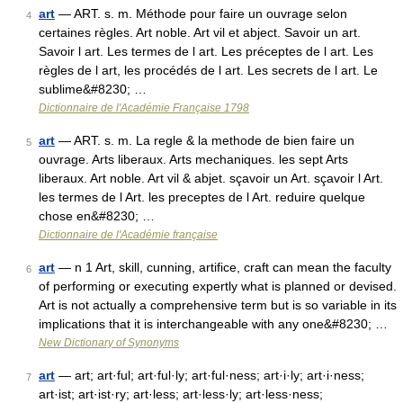
art
— ART. s. m. Méthode pour faire un ouvrage selon
4
certaines règles. Art noble. Art vil et abject. Savoir un art.
Savoir l art. Les termes de l art. Les préceptes de l art. Les
règles de l art, les procédés de l art. Les secrets de l art. Le
sublime&#8230; …
Dictionnaire de l'Académie Française 1798
art
— ART. s. m. La regle & la methode de bien faire un
5
ouvrage. Arts liberaux. Arts mechaniques. les sept Arts
liberaux. Art noble. Art vil & abjet. sçavoir un Art. sçavoir l Art.
les termes de l Art. les preceptes de l Art. reduire quelque
chose en&#8230; …
Dictionnaire de l'Académie française
art
— n 1 Art, skill, cunning, artifice, craft can mean the faculty
6
of performing or executing expertly what is planned or devised.
Art is not actually a comprehensive term but is so variable in its
implications that it is interchangeable with any one&#8230; …
New Dictionary of Synonyms
art
— art; art·ful; art·ful·ly; art·ful·ness; art·i·ly; art·i·ness;
7
art·ist; art·ist·ry; art·less; art·less·ly; art·less·ness;