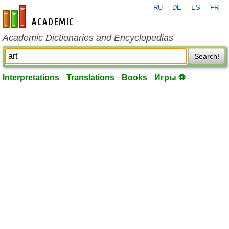
RU
DE
ES
FR
en-academic.com
Academic Dictionaries and Encyclopedias
Search!
Interpretations
Translations
Books
Игры ⚽