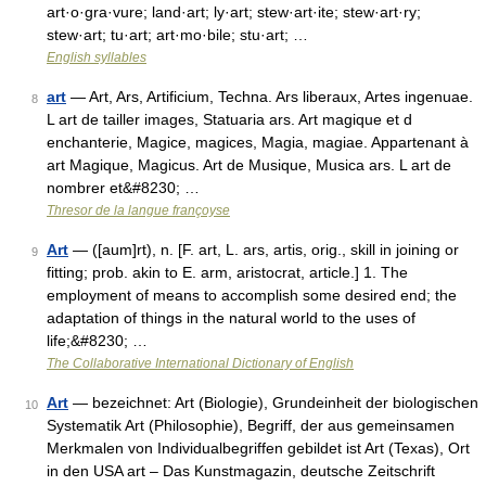
art·o·gra·vure; land·art; ly·art; stew·art·ite; stew·art·ry;
stew·art; tu·art; art·mo·bile; stu·art; …
English syllables
art
— Art, Ars, Artificium, Techna. Ars liberaux, Artes ingenuae.
8
L art de tailler images, Statuaria ars. Art magique et d
enchanterie, Magice, magices, Magia, magiae. Appartenant à
art Magique, Magicus. Art de Musique, Musica ars. L art de
nombrer et&#8230; …
Thresor de la langue françoyse
Art
— ([aum]rt), n. [F. art, L. ars, artis, orig., skill in joining or
9
fitting; prob. akin to E. arm, aristocrat, article.] 1. The
employment of means to accomplish some desired end; the
adaptation of things in the natural world to the uses of
life;&#8230; …
The Collaborative International Dictionary of English
Art
— bezeichnet: Art (Biologie), Grundeinheit der biologischen
10
Systematik Art (Philosophie), Begriff, der aus gemeinsamen
Merkmalen von Individualbegriffen gebildet ist Art (Texas), Ort
in den USA art – Das Kunstmagazin, deutsche Zeitschrift