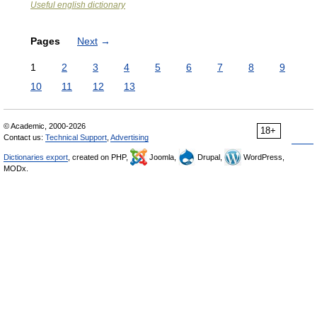
Useful english dictionary
Pages
Next
→
1
2
3
4
5
6
7
8
9
10
11
12
13
© Academic, 2000-2026
18+
Contact us:
Technical Support
,
Advertising
Dictionaries export
, created on PHP,
Joomla,
Drupal,
WordPress,
MODx.