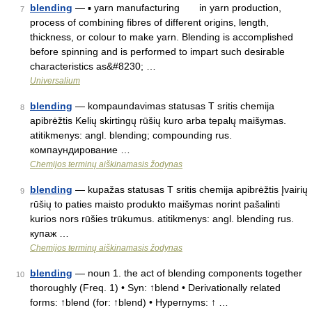
blending
— ▪ yarn manufacturing in yarn production,
7
process of combining fibres of different origins, length,
thickness, or colour to make yarn. Blending is accomplished
before spinning and is performed to impart such desirable
characteristics as&#8230; …
Universalium
blending
— kompaundavimas statusas T sritis chemija
8
apibrėžtis Kelių skirtingų rūšių kuro arba tepalų maišymas.
atitikmenys: angl. blending; compounding rus.
компаундирование …
Chemijos terminų aiškinamasis žodynas
blending
— kupažas statusas T sritis chemija apibrėžtis Įvairių
9
rūšių to paties maisto produkto maišymas norint pašalinti
kurios nors rūšies trūkumus. atitikmenys: angl. blending rus.
купаж …
Chemijos terminų aiškinamasis žodynas
blending
— noun 1. the act of blending components together
10
thoroughly (Freq. 1) • Syn: ↑blend • Derivationally related
forms: ↑blend (for: ↑blend) • Hypernyms: ↑ …