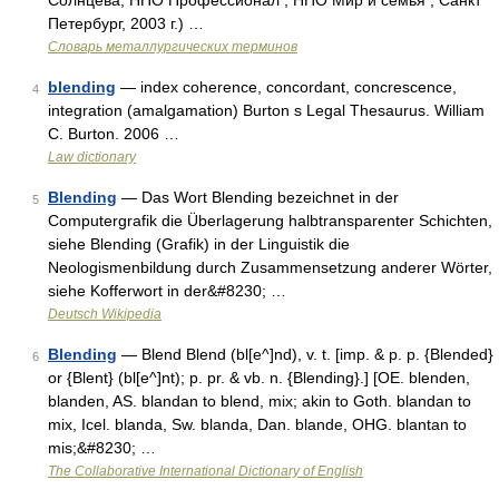
Солнцева; НПО Профессионал , НПО Мир и семья ; Санкт
Петербург, 2003 г.) …
Словарь металлургических терминов
blending
— index coherence, concordant, concrescence,
4
integration (amalgamation) Burton s Legal Thesaurus. William
C. Burton. 2006 …
Law dictionary
Blending
— Das Wort Blending bezeichnet in der
5
Computergrafik die Überlagerung halbtransparenter Schichten,
siehe Blending (Grafik) in der Linguistik die
Neologismenbildung durch Zusammensetzung anderer Wörter,
siehe Kofferwort in der&#8230; …
Deutsch Wikipedia
Blending
— Blend Blend (bl[e^]nd), v. t. [imp. & p. p. {Blended}
6
or {Blent} (bl[e^]nt); p. pr. & vb. n. {Blending}.] [OE. blenden,
blanden, AS. blandan to blend, mix; akin to Goth. blandan to
mix, Icel. blanda, Sw. blanda, Dan. blande, OHG. blantan to
mis;&#8230; …
The Collaborative International Dictionary of English