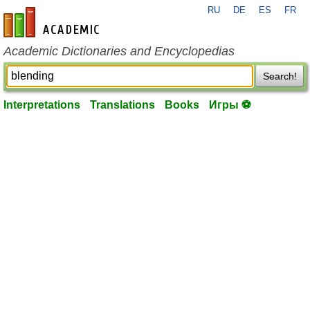
RU
DE
ES
FR
en-academic.com
Academic Dictionaries and Encyclopedias
Search!
Interpretations
Translations
Books
Игры ⚽