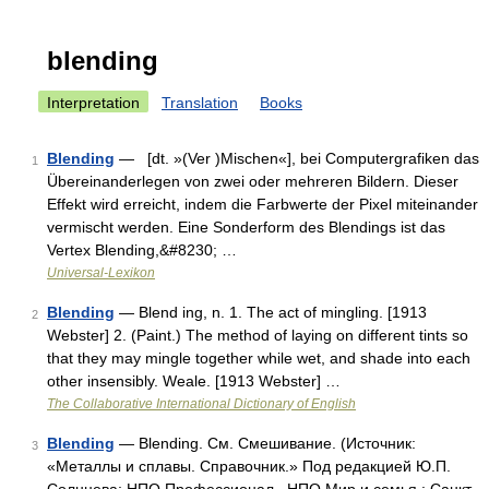
blending
Interpretation
Translation
Books
Blending
— [dt. »(Ver )Mischen«], bei Computergrafiken das
1
Übereinanderlegen von zwei oder mehreren Bildern. Dieser
Effekt wird erreicht, indem die Farbwerte der Pixel miteinander
vermischt werden. Eine Sonderform des Blendings ist das
Vertex Blending,&#8230; …
Universal-Lexikon
Blending
— Blend ing, n. 1. The act of mingling. [1913
2
Webster] 2. (Paint.) The method of laying on different tints so
that they may mingle together while wet, and shade into each
other insensibly. Weale. [1913 Webster] …
The Collaborative International Dictionary of English
Blending
— Blending. См. Смешивание. (Источник:
3
«Металлы и сплавы. Справочник.» Под редакцией Ю.П.