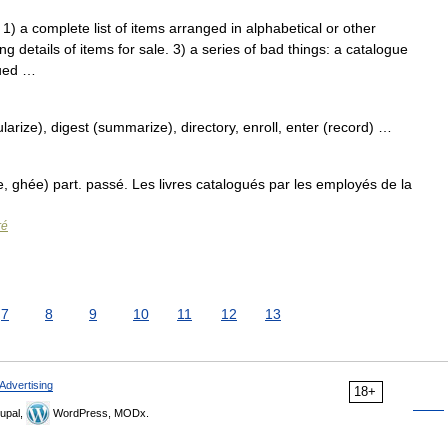
a complete list of items arranged in alphabetical or other
ng details of items for sale. 3) a series of bad things: a catalogue
gued …
ularize), digest (summarize), directory, enroll, enter (record) …
, ghée) part. passé. Les livres catalogués par les employés de la
ré
7
8
9
10
11
12
13
Advertising
18+
upal,
WordPress, MODx.