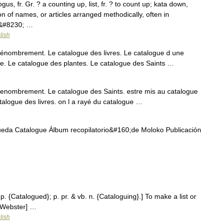
ogus, fr. Gr. ? a counting up, list, fr. ? to count up; kata down,
ion of names, or articles arranged methodically, often in
he&#8230; …
lish
nombrement. Le catalogue des livres. Le catalogue d une
gue. Le catalogue des plantes. Le catalogue des Saints …
nombrement. Le catalogue des Saints. estre mis au catalogue
atalogue des livres. on l a rayé du catalogue …
eda Catalogue Álbum recopilatorio&#160;de Moloko Publicación
p. {Catalogued}; p. pr. & vb. n. {Cataloguing}.] To make a list or
3 Webster] …
lish