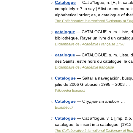
Catalogue
— Cat a*logue, n. [F., fr. catal
2
completely + ? to say.] A list or enumerat
alphabetical order; as, a catalogue of t
The Collaborative International Dictionary of Eng
catalogue
— CATALOGUE. s. m. Liste, dé
3
bibliothèque. Rayer un livre d un catalo
Dictionnaire de l'Académie Française 1798
catalogue
— CATALOGUE. s. m. Liste, de
4
des Saints. estre hors du catalogue. le c
Dictionnaire de l'Académie française
Catalogue
— Saltar a navegación, búsqu
5
julio de 2006 Grabación 1995 – 2003 …
Wikipedia Español
Catalogue
— Студийный альбом …
6
Википедия
Catalogue
— Cat a*logue, v. t. [imp. & p. 
7
catalogue; to insert in a catalogue. [191
The Collaborative International Dictionary of Eng