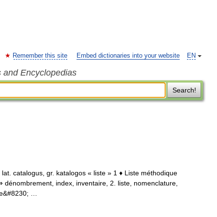
Remember this site
Embed dictionaries into your website
EN
s and Encyclopedias
Search!
 lat. catalogus, gr. katalogos « liste » 1 ♦ Liste méthodique
⇒ dénombrement, index, inventaire, 2. liste, nomenclature,
rdre&#8230; …