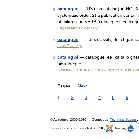
catalogue
— (US also catalog) ► NOUN 1) 
8
systematic order. 2) a publication containi
of failures. ► VERB (catalogues, catalo
English terms dictionary
catalogue
— index classify, detail (partic
9
Law dictionary
catalogué
— catalogué, ée (ka ta lo ghée
10
bibliothèque …
Dictionnaire de la Langue Française d'Émile Litt
Pages
Next
→
1
2
3
4
5
6
© Academic, 2000-2026
Contact us:
Technical Support
,
Dictionaries export
, created on PHP,
Joomla,
Dr