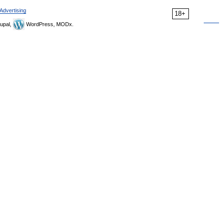
Advertising
18+
upal,
WordPress, MODx.