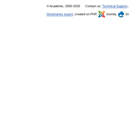
© Academic, 2000-2026
Contact us:
Technical Support
,
Dictionaries export
, created on PHP,
Joomla,
Dr