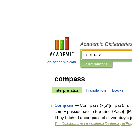
Academic Dictionarie
en-academic.com
Interpretations
compass
Interpretation
Translation
Books
Compass
— Com pass (k[u^]m pas), n. [F.
1
com + passus pace, step. See {Pace}, {Pas
They fetched a compass of seven day s 
The Collaborative International Dictionary of Eng