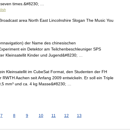
y seven times.&#8230; …
lish
Broadcast area North East Lincolnshire Slogan The Music You
tennavigation) der Name des chinesischen
xperiment ein Detektor am Teilchenbeschleuniger SPS
er Kleinsatellit Kinder und Jugend&#8230; …
in Kleinsatellit im CubeSat Format, den Studenten der FH
 RWTH Aachen seit Anfang 2009 entwickeln. Er soll ein Triple
0,5 mm³ und ca. 4 kg Masse&#8230; …
7
8
9
10
11
12
13