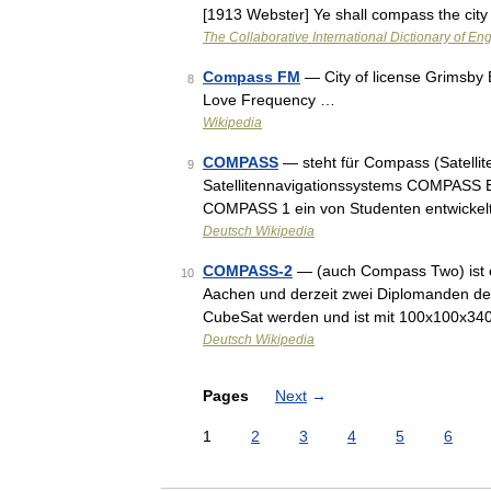
[1913 Webster] Ye shall compass the cit
The Collaborative International Dictionary of Eng
Compass FM
— City of license Grimsby 
8
Love Frequency …
Wikipedia
COMPASS
— steht für Compass (Satelli
9
Satellitennavigationssystems COMPASS E
COMPASS 1 ein von Studenten entwickelt
Deutsch Wikipedia
COMPASS-2
— (auch Compass Two) ist e
10
Aachen und derzeit zwei Diplomanden der
CubeSat werden und ist mit 100x100x34
Deutsch Wikipedia
Pages
Next
→
1
2
3
4
5
6