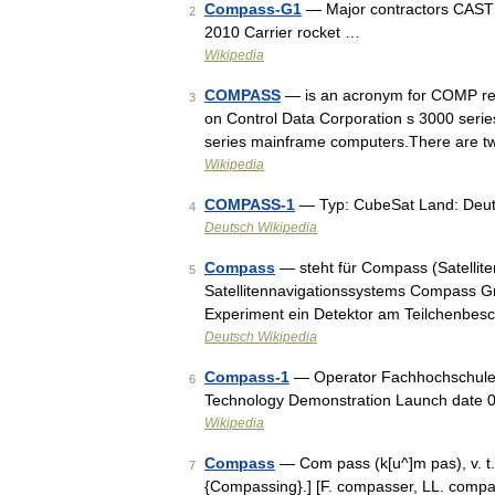
Compass-G1
— Major contractors CAST 
2
2010 Carrier rocket …
Wikipedia
COMPASS
— is an acronym for COMP re
3
on Control Data Corporation s 3000 seri
series mainframe computers.There are 
Wikipedia
COMPASS-1
— Typ: CubeSat Land: Deut
4
Deutsch Wikipedia
Compass
— steht für Compass (Satellit
5
Satellitennavigationssystems Compass 
Experiment ein Detektor am Teilchenbe
Deutsch Wikipedia
Compass-1
— Operator Fachhochschule
6
Technology Demonstration Launch date 0
Wikipedia
Compass
— Com pass (k[u^]m pas), v. t. 
7
{Compassing}.] [F. compasser, LL. compass