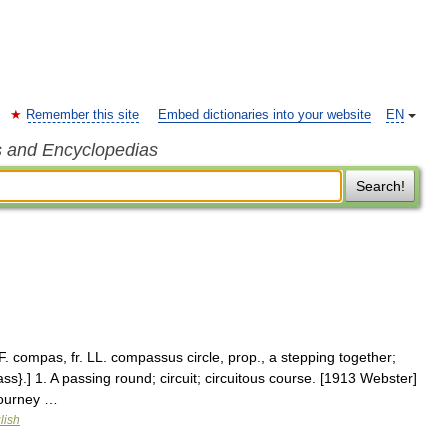
Remember this site
Embed dictionaries into your website
EN
s and Encyclopedias
Search!
 compas, fr. LL. compassus circle, prop., a stepping together;
s}.] 1. A passing round; circuit; circuitous course. [1913 Webster]
journey …
lish