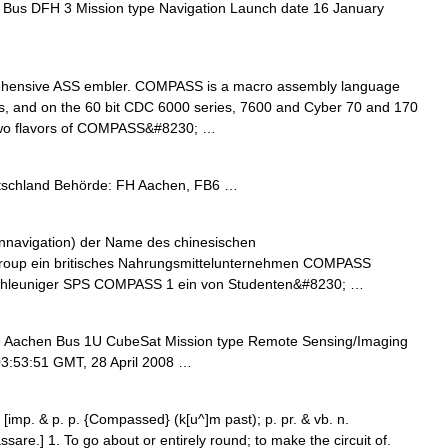
Bus DFH 3 Mission type Navigation Launch date 16 January
hensive ASS embler. COMPASS is a macro assembly language
es, and on the 60 bit CDC 6000 series, 7600 and Cyber 70 and 170
two flavors of COMPASS&#8230; …
schland Behörde: FH Aachen, FB6 …
ennavigation) der Name des chinesischen
Group ein britisches Nahrungsmittelunternehmen COMPASS
schleuniger SPS COMPASS 1 ein von Studenten&#8230; …
 Aachen Bus 1U CubeSat Mission type Remote Sensing/Imaging
3:53:51 GMT, 28 April 2008 …
[imp. & p. p. {Compassed} (k[u^]m past); p. pr. & vb. n.
are.] 1. To go about or entirely round; to make the circuit of.