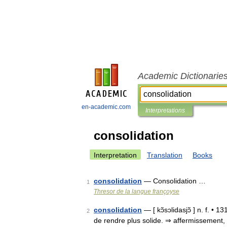
Academic Dictionarie
en-academic.com
Interpretations
consolidation
Interpretation
Translation
Books
consolidation
— Consolidation …
1
Thresor de la langue françoyse
consolidation
— [ kɔ̃sɔlidasjɔ̃ ] n. f. • 
2
de rendre plus solide. ⇒ affermissement, r