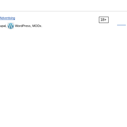
Advertising
18+
upal,
WordPress, MODx.