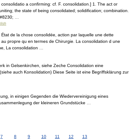
 consolidatio a confirming: cf. F. consolidation.] 1. The act or
niting; the state of being consolidated; solidification; combination.
e&#8230; …
lish
at de la chose consolidée, action par laquelle une dette
re au propre qu en termes de Chirurgie. La consolidation d une
que, La consolidation …
rk in Gelsenkirchen, siehe Zeche Consolidation eine
iehe auch Konsolidation) Diese Seite ist eine Begriffsklärung zur
gung, in einigen Gegenden die Wiedervereinigung eines
 Zusammenlegung der kleineren Grundstücke …
7
8
9
10
11
12
13