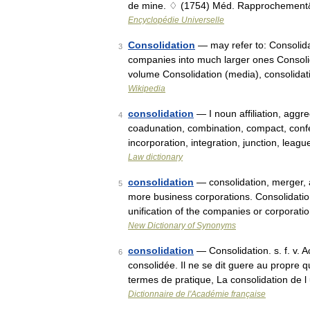
de mine. ♢ (1754) Méd. Rapprochemen
Encyclopédie Universelle
Consolidation
— may refer to: Consolida
3
companies into much larger ones Consolida
volume Consolidation (media), consolida
Wikipedia
consolidation
— I noun affiliation, aggr
4
coadunation, combination, compact, confed
incorporation, integration, junction, lea
Law dictionary
consolidation
— consolidation, merger,
5
more business corporations. Consolidation
unification of the companies or corporat
New Dictionary of Synonyms
consolidation
— Consolidation. s. f. v. 
6
consolidée. Il ne se dit guere au propre q
termes de pratique, La consolidation de l
Dictionnaire de l'Académie française