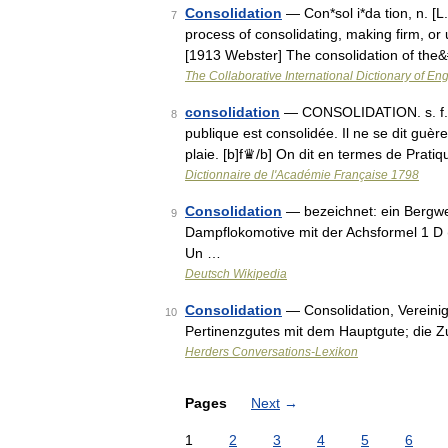
Consolidation
— Con*sol i*da tion, n. [L.
7
process of consolidating, making firm, or u
[1913 Webster] The consolidation of th
The Collaborative International Dictionary of Eng
consolidation
— CONSOLIDATION. s. f. Ét
8
publique est consolidée. Il ne se dit guè
plaie. [b]f♛/b] On dit en termes de Prati
Dictionnaire de l'Académie Française 1798
Consolidation
— bezeichnet: ein Bergwe
9
Dampflokomotive mit der Achsformel 1 D (s
Un …
Deutsch Wikipedia
Consolidation
— Consolidation, Vereini
10
Pertinenzgutes mit dem Hauptgute; die
Herders Conversations-Lexikon
Pages
Next
→
1
2
3
4
5
6