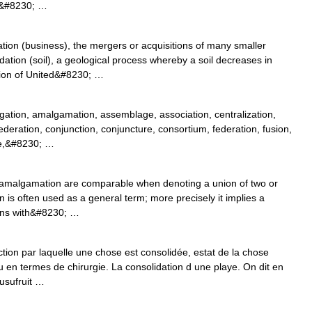
t&#8230; …
tion (business), the mergers or acquisitions of many smaller
tion (soil), a geological process whereby a soil decreases in
tion of United&#8230; …
egation, amalgamation, assemblage, association, centralization,
eration, conjunction, conjuncture, consortium, federation, fusion,
gue,&#8230; …
 amalgamation are comparable when denoting a union of two or
 is often used as a general term; more precisely it implies a
ions with&#8230; …
Action par laquelle une chose est consolidée, estat de la chose
u en termes de chirurgie. La consolidation d une playe. On dit en
 usufruit …