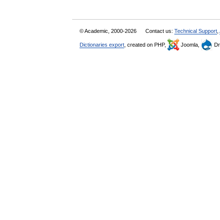
© Academic, 2000-2026
Contact us:
Technical Support
,
Dictionaries export
, created on PHP,
Joomla,
Dr